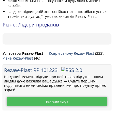
легко чистяться із застосуванням будь-яких миючих
засобів;
завдяки підвищеній зносостійкості значно збільшується
термін експлуатації гумових килимків Rezaw-Plast.
Різне: Лідери продажів
Усі товари
Rezaw-Plast
—
Коври салону Rezaw-Plast
(222),
Різне Rezaw-Plast
(46)
Rezaw-Plast RP 101223
На даний момент відгуки про цей товар відсутні. Іншим
людям дуже важлива ваша думка — будьте першим і
поділіться з ними своїми враженнями про покупку прямо
зараз!
Написати відгук