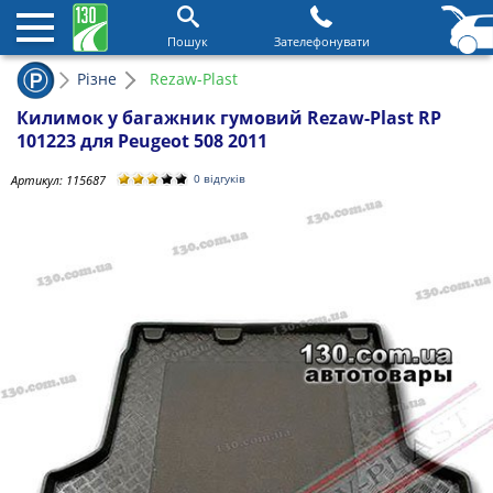
Пошук
Зателефонувати
Різне
Rezaw-Plast
Килимок у багажник гумовий Rezaw-Plast RP
101223 для Peugeot 508 2011
Артикул:
115687
0 відгуків