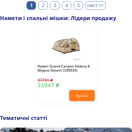
1
2
3
4
5
наст >>
Намети і спальні мішки: Лідери продажу
Намет Grand Canyon Helena 6
Mojave Desert (330033)
37731 ₴
33947 ₴
Купити
Тематичні статті