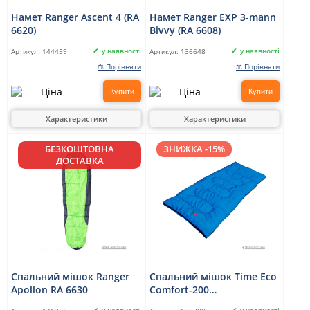
Намет Ranger Ascent 4 (RA
Намет Ranger EXP 3-mann
6620)
Bivvy (RA 6608)
у наявності
у наявності
Артикул:
144459
Артикул:
136648
⚖ Порівняти
⚖ Порівняти
Купити
Купити
Характеристики
Характеристики
БЕЗКОШТОВНА
ЗНИЖКА -15%
ДОСТАВКА
Спальний мішок Ranger
Спальний мішок Time Eco
Apollon RA 6630
Comfort-200
(4000810139507)