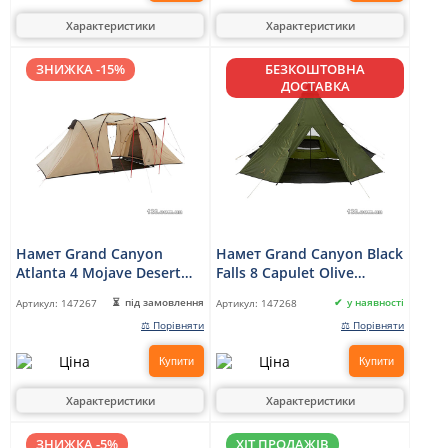
Характеристики
Характеристики
ЗНИЖКА -15%
БЕЗКОШТОВНА
ДОСТАВКА
Намет Grand Canyon
Намет Grand Canyon Black
Atlanta 4 Mojave Desert
Falls 8 Capulet Olive
(330031)
(330039)
під замовлення
у наявності
Артикул:
147267
Артикул:
147268
⚖ Порівняти
⚖ Порівняти
Купити
Купити
Характеристики
Характеристики
ЗНИЖКА -5%
ХІТ ПРОДАЖІВ