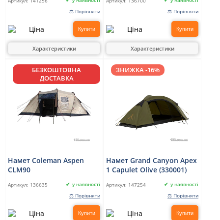
у наявності
у наявності
Артикул:
141256
Артикул:
136700
⚖ Порівняти
⚖ Порівняти
Купити
Купити
Характеристики
Характеристики
БЕЗКОШТОВНА
ЗНИЖКА -16%
ДОСТАВКА
Намет Coleman Aspen
Намет Grand Canyon Apex
CLM90
1 Capulet Olive (330001)
у наявності
у наявності
Артикул:
136635
Артикул:
147254
⚖ Порівняти
⚖ Порівняти
Купити
Купити