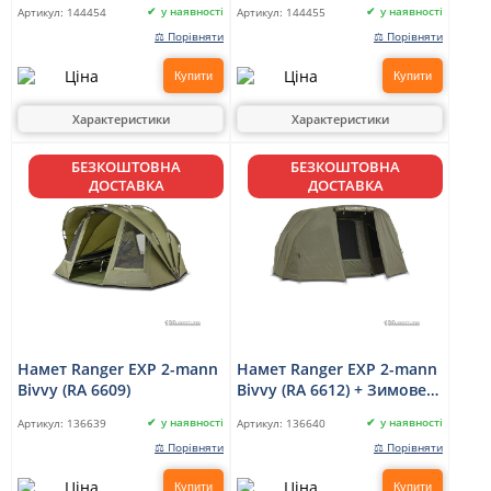
у наявності
у наявності
Артикул:
144454
Артикул:
144455
⚖ Порівняти
⚖ Порівняти
Купити
Купити
Характеристики
Характеристики
БЕЗКОШТОВНА
БЕЗКОШТОВНА
ДОСТАВКА
ДОСТАВКА
Намет Ranger EXP 2-mann
Намет Ranger EXP 2-mann
Bivvy (RA 6609)
Bivvy (RA 6612) + Зимове
покриття
у наявності
у наявності
Артикул:
136639
Артикул:
136640
⚖ Порівняти
⚖ Порівняти
Купити
Купити