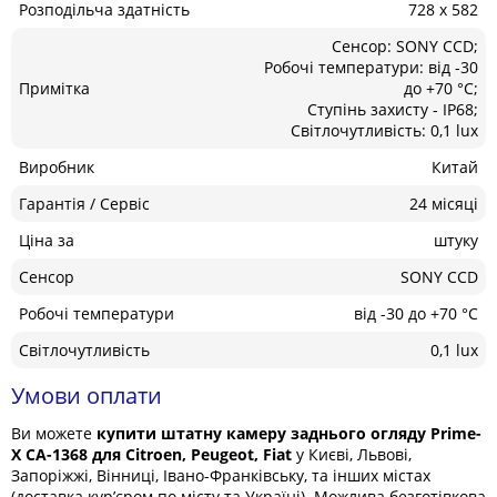
Розподільча здатність
728 x 582
Сенсор: SONY CCD;
Робочі температури: від -30
Примітка
до +70 °С;
Ступінь захисту - IP68;
Світлочутливість: 0,1 lux
Виробник
Китай
Гарантія / Сервіс
24 місяці
Ціна за
штуку
Сенсор
SONY CCD
Робочі температури
від -30 до +70 °С
Світлочутливість
0,1 lux
Умови оплати
Ви можете
купити штатну камеру заднього огляду Prime-
X CA-1368 для Citroen, Peugeot, Fiat
у Києві, Львові,
Запоріжжі, Вінниці, Івано-Франківську, та інших містах
(доставка кур’єром по місту та Україні). Можлива безготівкова