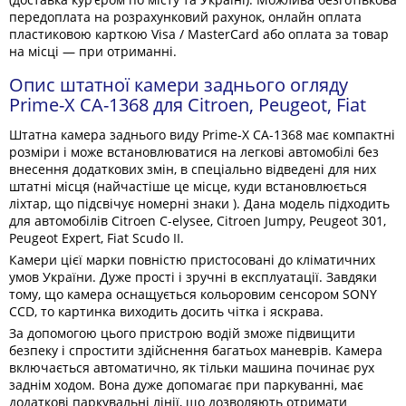
передоплата на розрахунковий рахунок, онлайн оплата
пластиковою карткою Visa / MasterCard або оплата за товар
на місці — при отриманні.
Опис штатної камери заднього огляду
Prime-X CA-1368 для Citroen, Peugeot, Fiat
Штатна камера заднього виду Prime-X CA-1368 має компактні
розміри і може встановлюватися на легкові автомобілі без
внесення додаткових змін, в спеціально відведені для них
штатні місця (найчастіше це місце, куди встановлюється
ліхтар, що підсвічує номерні знаки ). Дана модель підходить
для автомобілів Citroen C-elysee, Citroen Jumpy, Peugeot 301,
Peugeot Expert, Fiat Scudo II.
Камери цієї марки повністю пристосовані до кліматичних
умов України. Дуже прості і зручні в експлуатації. Завдяки
тому, що камера оснащується кольоровим сенсором SONY
CCD, то картинка виходить досить чітка і яскрава.
За допомогою цього пристрою водій зможе підвищити
безпеку і спростити здійснення багатьох маневрів. Камера
включається автоматично, як тільки машина починає рух
заднім ходом. Вона дуже допомагає при паркуванні, має
додаткові паркувальні лінії, що дозволяють отримати