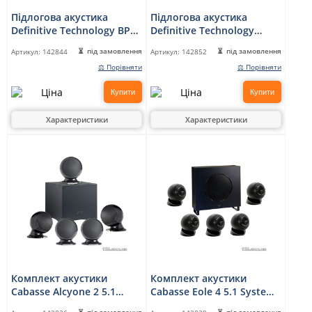
Підлогова акустика
Підлогова акустика
Definitive Technology BP
Definitive Technology
9060 Bipolar Tower
Demand 15 Black
під замовлення
під замовлення
Артикул:
142844
Артикул:
142852
⚖ Порівняти
⚖ Порівняти
Купити
Купити
Характеристики
Характеристики
Комплект акустики
Комплект акустики
Cabasse Alcyone 2 5.1
Cabasse Eole 4 5.1 System
system Glossy Black
WS Glossy Black