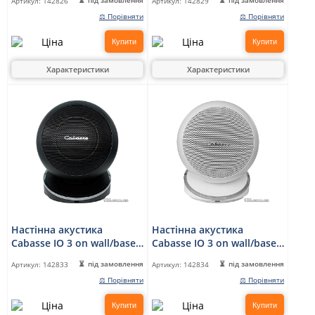
під замовлення
під замовлення
Артикул:
142826
Артикул:
142829
⚖ Порівняти
⚖ Порівняти
Купити
Купити
Характеристики
Характеристики
Настінна акустика
Настінна акустика
Cabasse IO 3 on wall/base
Cabasse IO 3 on wall/base
version Black
version White
під замовлення
під замовлення
Артикул:
142833
Артикул:
142834
⚖ Порівняти
⚖ Порівняти
Купити
Купити