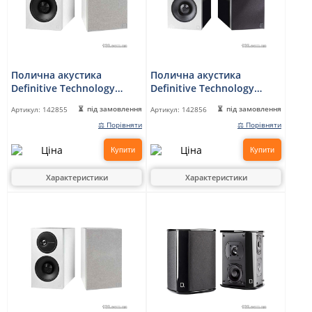
Полична акустика
Полична акустика
Definitive Technology
Definitive Technology
Demand 7 White
Demand 9 Black
під замовлення
під замовлення
Артикул:
142855
Артикул:
142856
⚖ Порівняти
⚖ Порівняти
Купити
Купити
Характеристики
Характеристики