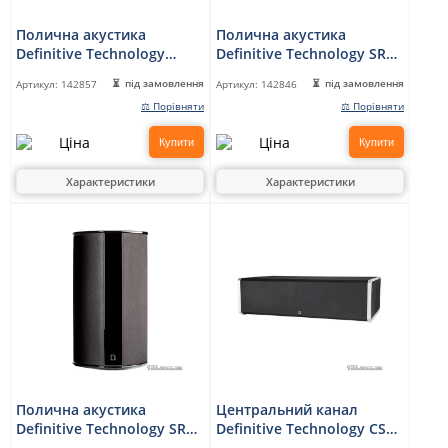
Полична акустика
Полична акустика
Definitive Technology
Definitive Technology SR
Demand 9 White
9040 Bipolar Surround
під замовлення
під замовлення
Артикул:
142857
Артикул:
142846
⚖ Порівняти
⚖ Порівняти
Купити
Купити
Характеристики
Характеристики
Полична акустика
Центральний канал
Definitive Technology SR
Definitive Technology CS
9080 Bipolar Surround
9060 Center Channel