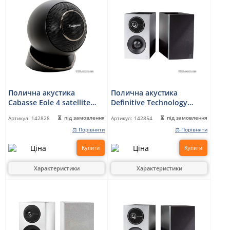
Полична акустика
Полична акустика
Cabasse Eole 4 satellite
Definitive Technology
Glossy Black
Demand 7 Black
під замовлення
під замовлення
Артикул:
142828
Артикул:
142854
⚖ Порівняти
⚖ Порівняти
Купити
Купити
Характеристики
Характеристики