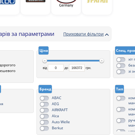
варів за параметрами
Приховати фільтри
Ціна
Спец. про
хіт
 дорогого
без
від
до
грн.
 дешевого
зі 
і
Бренд
Тип
ABAC
ком
ма
ня
AEG
ком
AIRKRAFT
ма
Alca
руч
Auto Welle
ма
Berkut
нож
Daewoo