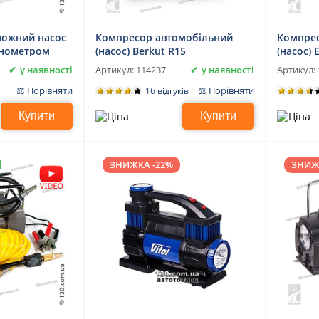
ножний насос
Компресор автомобільний
Компрес
манометром
(насос) Berkut R15
(насос) 
040
у наявності
у наявності
Артикул:
114237
Артикул:
⚖ Порівняти
⚖ Порівняти
16 відгуків
Купити
Купити
ЗНИЖКА -22%
ЗНИЖ