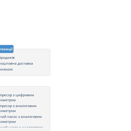
позиції
 продажів
коштовна доставка
знижкою
пресор з цифровим
нометром
пресор з аналоговим
нометром
ний насос з аналоговим
нометром
ний насос з аналоговим