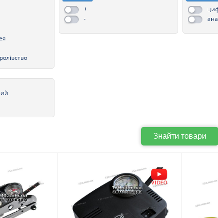
+
ци
-
ана
ея
ролівство
вий
Знайти товари