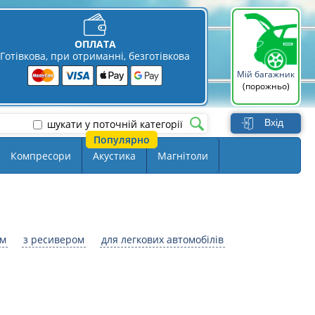
ОПЛАТА
Готівкова, при отриманні, безготівкова
Мій багажник
(порожньо)
Вхід
шукати у поточній категорії
Компресори
Акустика
Магнітоли
ом
з ресивером
для легкових автомобілів