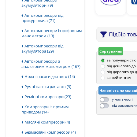
♦ Автокомпресори
акумуляторні
(9)
♦ Автокомпресори від
прикурювача
(71)
♦ Автокомпресори із цифровим
Підбір то
манометром
(13)
♦ Автокомпресори від
акумулятора
(29)
Сортування
за популярністю
♦ Автокомпресори з
від дешевого до
аналоговим манометром
(167)
від дорогого до
♦ Ножні насоси для авто
(14)
за рейтингом
♦ Ручні насоси для авто
(9)
Наявність на склад
♦ Ремінні компресори
(23)
у наявності
під замовлен
♦ Компресори із прямим
приводом
(14)
♦ Масляні компресори
(4)
♦ Безмасляні компресори
(4)