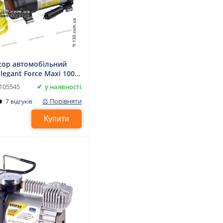
ор автомобільний
Elegant Force Maxi 100
игнальним ліхтарем
у наявності
105545
⚖ Порівняти
7 відгуків
Купити