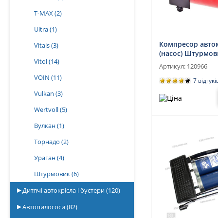
T-MAX
(2)
Ultra
(1)
Компресор авто
Vitals
(3)
(насос) Штурмов
Vitol
(14)
манометром
Артикул:
120966
VOIN
(11)
7 відгукі
Vulkan
(3)
Wertvoll
(5)
Вулкан
(1)
Торнадо
(2)
Ураган
(4)
Штурмовик
(6)
Дитячі автокрісла і бустери
(120)
Автопилососи
(82)