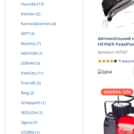
Hyundai
(13)
Kentavr
(2)
Konner&Sohnen
(4)
MPT
(3)
Автомобільний 
Mystery
(1)
HEYNER PedalPow
манометром
Артикул:
107537
NEXPOW
(1)
8 відгукі
OSRAM
(3)
ParkCity
(11)
Procraft
(2)
ЗНИЖКА -12%
Ring
(2)
Scheppach
(1)
SEQUOIA
(1)
Sigma
(7)
STORM
(1)