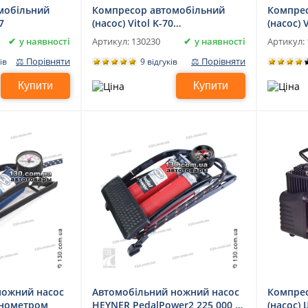
мобільний
Компресор автомобільний
Компрес
7
(насос) Vitol K-70
(насос) 
двоциліндровий для
у наявності
у наявності
Артикул:
130230
Артикул:
вантажних автомобілів,
⚖ Порівняти
⚖ Порівняти
ів
9 відгуків
джипів, 4x4, мікроавтобусів
Купити
Купити
ножний насос
Автомобільний ножний насос
Компрес
манометром
HEYNER PedalPower2 225 000 з
(насос)