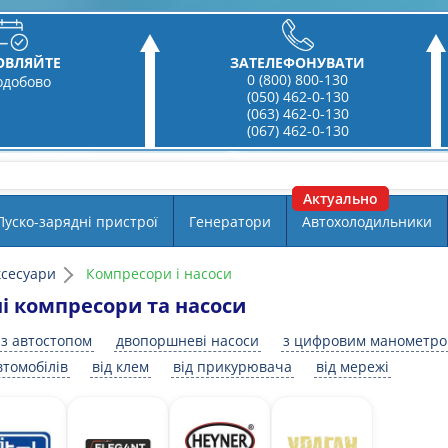
ОВЛЯЙТЕ
ЗАТЕЛЕФОНУВАТИ
0 (800) 800-130
одобово
(050) 462-0-130
(063) 462-0-130
(067) 462-0-130
Пуско-зарядні пристрої
Генератори
Автохолодильники
ксесуари
Компресори і насоси
і компресори та насоси
з автостопом
двопоршневі насоси
з цифровим манометр
втомобілів
від клем
від прикурювача
від мережі