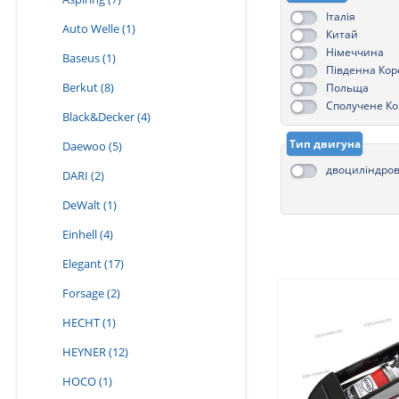
Італія
Auto Welle
(1)
Китай
Німеччина
Baseus
(1)
Південна Кор
Berkut
(8)
Польща
Сполучене Ко
Black&Decker
(4)
Тайвань
Україна
Тип двигуна
Daewoo
(5)
двоциліндро
DARI
(2)
DeWalt
(1)
Einhell
(4)
Elegant
(17)
Forsage
(2)
HECHT
(1)
HEYNER
(12)
HOCO
(1)