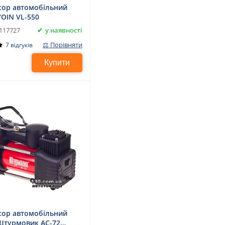
ор автомобільний
VOIN VL-550
у наявності
117727
⚖ Порівняти
7 відгуків
Купити
ор автомобільний
 Штурмовик АС-72