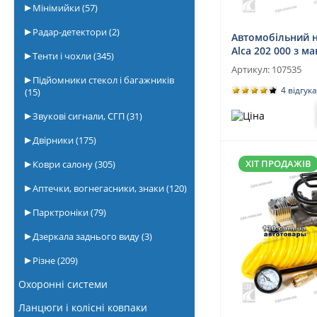
Мінімийки
(57)
Радар-детектори
(2)
Автомобільний 
Alca 202 000 з 
Тенти і чохли
(345)
Артикул:
107535
Підйомники стекол і багажників
4 відгука
(15)
Звукові сигнали, СГП
(31)
Двірники
(175)
ХІТ ПРОДАЖІВ
Коври салону
(305)
Аптечки, вогнегасники, знаки
(120)
Парктроніки
(79)
Дзеркала заднього виду
(3)
Різне
(209)
Охоронні системи
Ланцюги і колісні ковпаки