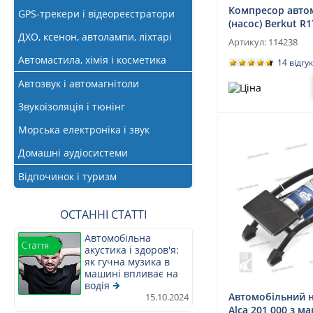
Компресор авто
GPS-трекери і відеореєстратори
(насос) Berkut R1
ДХО, ксенон, автолампи, ліхтарі
Артикул:
114238
Автомастила, хімія і косметика
14 відгук
Автозвук і автомагнітоли
Звукоізоляція і тюнінг
Морська електроніка і звук
Домашні аудіосистеми
Відпочинок і туризм
ОСТАННІ СТАТТІ
Автомобільна
акустика і здоров'я:
як гучна музика в
машині впливає на
водія
Автомобільний 
15.10.2024
Alca 201 000 з 