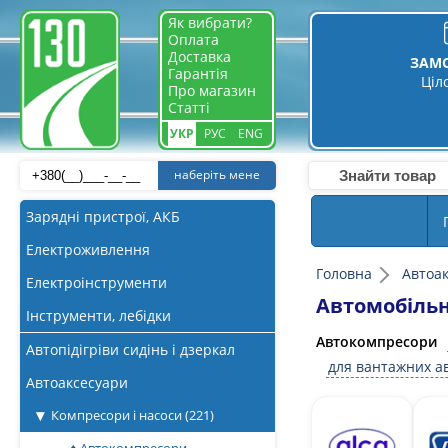
Як вибрати?
Оплата
Доставка
ЗАМ
Гарантія
Ціл
Про магазин
Статті
УКР
РУС
ENG
наберіть мене
Зарядні пристрої, АКБ
Електроживлення
Головна
Автоа
Електроінструменти
Автомобільн
Інструменти, лебідки
Автокомпресори
Автопідігріви сидінь і дзеркал
для вантажних а
Автоаксесуари
Компресори і насоси
(221)