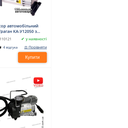
ор автомобільний
Ураган КА-У12050 з
тром
у наявності
110121
⚖ Порівняти
4 відгука
Купити