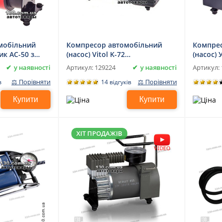
мобільний
Компресор автомобільний
Компрес
ик АС-50 з
(насос) Vitol K-72
(насос) 
двоциліндровий для
маноме
у наявності
у наявності
Артикул:
129224
Артикул:
вантажних автомобілів,
⚖ Порівняти
⚖ Порівняти
в
14 відгуків
джипів, 4x4, мікроавтобусів
Купити
Купити
ХІТ ПРОДАЖІВ