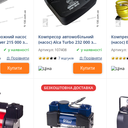
ножний насос
Компресор автомобільний
Компрес
er 215 000 з
(насос) Alca Turbo 232 000 з
(насос) 
манометром
010 з с
у наявності
у наявності
Артикул:
107408
Артикул:
⚖ Порівняти
⚖ Порівняти
в
7 відгуків
Купити
Купити
БЕЗКОШТОВНА ДОСТАВКА