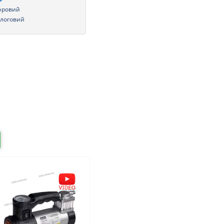
фровий
логовий