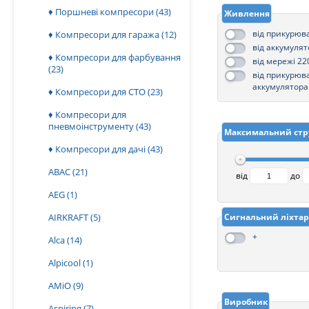
♦ Поршневі компресори
(43)
Живлення
від прикурюв
♦ Компресори для гаража
(12)
від аккумуля
♦ Компресори для фарбування
від мережі 22
(23)
від прикурюв
аккумулятора
♦ Компресори для СТО
(23)
♦ Компресори для
пневмоінструменту
(43)
Максимальний стр
♦ Компресори для дачі
(43)
ABAC
(21)
від
до
AEG
(1)
AIRKRAFT
(5)
Сигнальний ліхтар
+
Alca
(14)
Alpicool
(1)
AMiO
(9)
Виробник
Aspiring
(7)