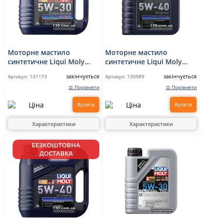
Моторне мастило
Моторне мастило
синтетичне Liqui Moly
синтетичне Liqui Moly
Optimal HT Synth 5W-30 —
Optimal Synth 5W-40 — 1 л
закінчується
закінчується
Артикул:
131173
Артикул:
130989
4 л
⚖ Порівняти
⚖ Порівняти
Купити
Купити
Характеристики
Характеристики
БЕЗКОШТОВНА
ДОСТАВКА