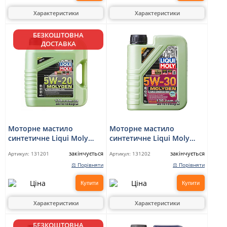
Характеристики
Характеристики
БЕЗКОШТОВНА
ДОСТАВКА
Моторне мастило
Моторне мастило
синтетичне Liqui Moly
синтетичне Liqui Moly
Molygen New Generation
Molygen New Generation
закінчується
закінчується
Артикул:
131201
Артикул:
131202
5W-20 — 4 л
5W-30 DPF — 1 л
⚖ Порівняти
⚖ Порівняти
Купити
Купити
Характеристики
Характеристики
БЕЗКОШТОВНА