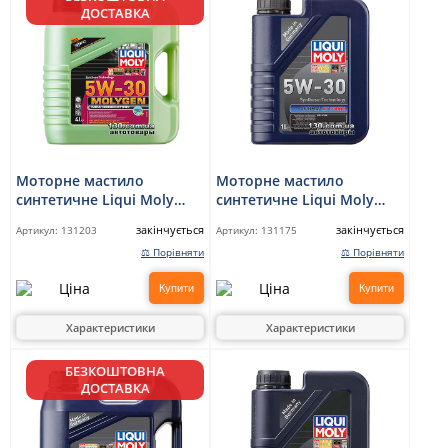
ДОСТАВКА
Моторне мастило
Моторне мастило
синтетичне Liqui Moly
синтетичне Liqui Moly
Molygen New Generation
Optimal HT Synth 5W-30 —
закінчується
закінчується
Артикул:
131203
Артикул:
131175
5W-30 DPF — 4 л
1 л
⚖ Порівняти
⚖ Порівняти
Купити
Купити
Характеристики
Характеристики
БЕЗКОШТОВНА
ДОСТАВКА