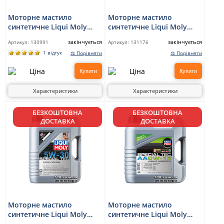
Моторне мастило
Моторне мастило
синтетичне Liqui Moly
синтетичне Liqui Moly
Optimal Synth 5W-40 — 4 л
Special TEC 5W-30 — 1 л
закінчується
закінчується
Артикул:
130991
Артикул:
131176
1 відгук
⚖ Порівняти
⚖ Порівняти
Купити
Купити
Характеристики
Характеристики
БЕЗКОШТОВНА
БЕЗКОШТОВНА
ДОСТАВКА
ДОСТАВКА
Моторне мастило
Моторне мастило
синтетичне Liqui Moly
синтетичне Liqui Moly
Special TEC 5W-30 — 5 л
Special TEC AA 0W-16 — 4 л