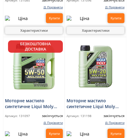
закінчується
закінчується
Артикул:
131085
Артикул:
131096
— 4 л
⚖ Порівняти
⚖ Порівняти
Купити
Купити
Характеристики
Характеристики
БЕЗКОШТОВНА
ДОСТАВКА
Моторне мастило
Моторне мастило
синтетичне Liqui Moly
синтетичне Liqui Moly
Molygen 5W-50 — 4 л
Molygen New Generation
закінчується
закінчується
Артикул:
131097
Артикул:
131198
5W-20 — 1 л
⚖ Порівняти
⚖ Порівняти
Купити
Купити