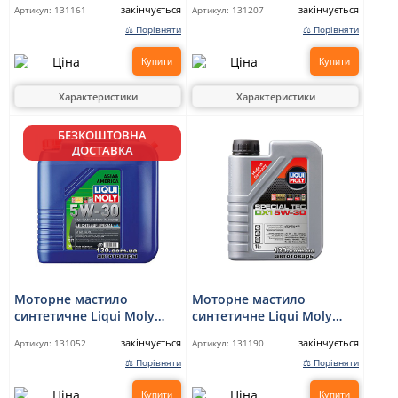
закінчується
закінчується
Артикул:
131161
Артикул:
131207
⚖ Порівняти
⚖ Порівняти
Купити
Купити
Характеристики
Характеристики
БЕЗКОШТОВНА
ДОСТАВКА
Моторне мастило
Моторне мастило
синтетичне Liqui Moly
синтетичне Liqui Moly
Special TEC AA 5W-30 — 20
Special TEC DX1 5W-30 — 1
закінчується
закінчується
Артикул:
131052
Артикул:
131190
л
л
⚖ Порівняти
⚖ Порівняти
Купити
Купити