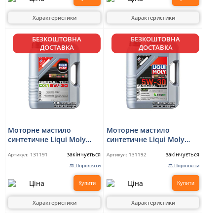
Характеристики
Характеристики
БЕЗКОШТОВНА
БЕЗКОШТОВНА
ДОСТАВКА
ДОСТАВКА
Моторне мастило
Моторне мастило
синтетичне Liqui Moly
синтетичне Liqui Moly
Special TEC DX1 5W-30 — 4
Special TEC DX1 5W-30 — 5
закінчується
закінчується
Артикул:
131191
Артикул:
131192
л
л
⚖ Порівняти
⚖ Порівняти
Купити
Купити
Характеристики
Характеристики