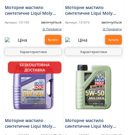
Моторне мастило
Моторне мастило
синтетичне Liqui Moly
синтетичне Liqui Moly
TOP TEC 4500 5W-30 — 5 л
Langzeit-Motoroil Truck FE
закінчується
закінчується
Артикул:
131155
Артикул:
131073
5W-30 — 20 л
⚖ Порівняти
⚖ Порівняти
Купити
Купити
Характеристики
Характеристики
БЕЗКОШТОВНА
ДОСТАВКА
Моторне мастило
Моторне мастило
синтетичне Liqui Moly
синтетичне Liqui Moly
Leichtlauf High Tech 5W-40
Molygen 5W-50 — 1 л