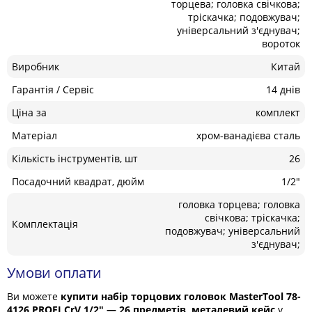
торцева; головка свічкова;
тріскачка; подовжувач;
універсальний з'єднувач;
вороток
Виробник
Китай
Гарантія / Сервіс
14 днів
Ціна за
комплект
Матеріал
хром-ванадієва сталь
Кількість інструментів, шт
26
Посадочний квадрат, дюйм
1/2"
головка торцева; головка
свічкова; тріскачка;
Комплектація
подовжувач; універсальний
з'єднувач;
Умови оплати
Ви можете
купити набір торцових головок MasterTool 78-
4126 PROFI CrV 1/2" — 26 предметів, металевий кейс
у