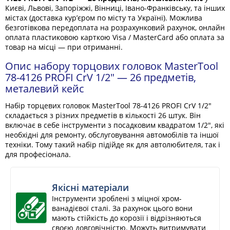
Києві, Львові, Запоріжжі, Вінниці, Івано-Франківську, та інших
містах (доставка кур’єром по місту та Україні). Можлива
безготівкова передоплата на розрахунковий рахунок, онлайн
оплата пластиковою карткою Visa / MasterCard або оплата за
товар на місці — при отриманні.
Опис набору торцових головок MasterTool
78-4126 PROFI CrV 1/2" — 26 предметів,
металевий кейс
Набір торцевих головок MasterTool 78-4126 PROFI CrV 1/2"
складається з різних предметів в кількості 26 штук. Він
включає в себе інструменти з посадковим квадратом 1/2", які
необхідні для ремонту, обслуговування автомобілів та іншої
техніки. Тому такий набір підійде як для автолюбителя, так і
для професіонала.
Якісні матеріали
Інструменти зроблені з міцної хром-
ванадієвої сталі. За рахунок цього вони
мають стійкість до корозії і відрізняються
своєю довговічністю. Можуть витримувати