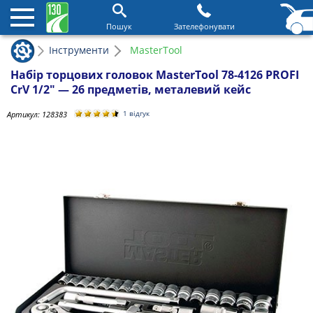
Пошук
Зателефонувати
Інструменти
MasterTool
Набір торцових головок MasterTool 78-4126 PROFI
CrV 1/2" — 26 предметів, металевий кейс
Артикул:
128383
1 відгук