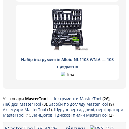
Набір інструментів Alloid NI-1108 WN-6 — 108
предметів
Усі товари
MasterTool
—
Інструменти MasterTool
(26),
Лебідки MasterTool
(3),
Засоби по догляду MasterTool
(9),
Аксесуари MasterTool
(1),
Шуруповерти, дрилі, перфоратори
MasterTool
(1),
Ланцюгові і дискові пилки MasterTool
(2)
MasterTool 78-4126 — відгуки