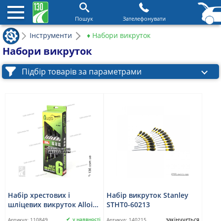
Пошук
Зателефонувати
Інструменти
♦ Набори викруток
Набори викруток
Підбір товарів за параметрами
Набір хрестових і
Набір викруток Stanley
шліцевих викруток Alloid
STHT0-60213
НО-6К 6 шт. (коробка)
закінчується
у наявності
Артикул:
110849
Артикул:
140215