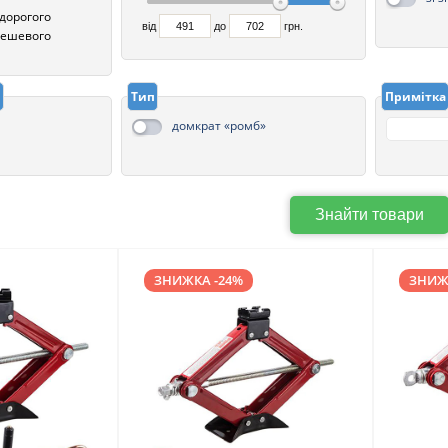
 дорогого
від
до
грн.
 дешевого
і
Тип
Примітка
домкрат «ромб»
Знайти товари
ЗНИЖКА -24%
ЗНИЖ