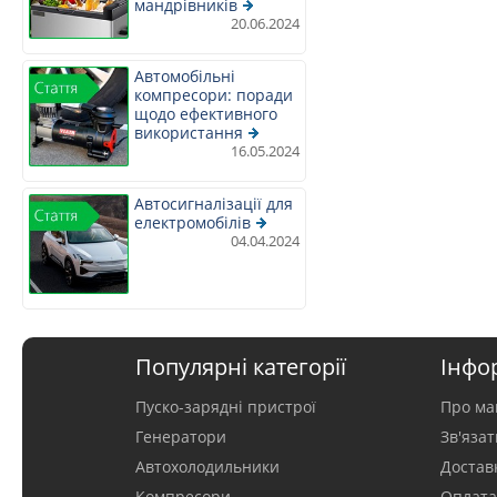
мандрівників
20.06.2024
Автомобільні
компресори: поради
щодо ефективного
використання
16.05.2024
Автосигналізації для
електромобілів
04.04.2024
Популярні категорії
Інфо
Пуско-зарядні пристрої
Про ма
Генератори
Зв'яза
Автохолодильники
Достав
Компресори
Оплат