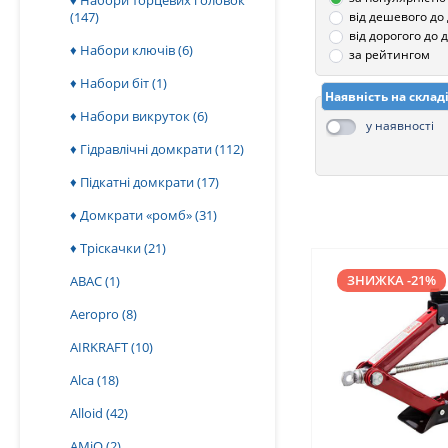
♦ Набори торцевих головок
(147)
від дешевого до
від дорогого до
♦ Набори ключів
(6)
за рейтингом
♦ Набори біт
(1)
Наявність на склад
♦ Набори викруток
(6)
у наявності
♦ Гідравлічні домкрати
(112)
♦ Підкатні домкрати
(17)
♦ Домкрати «ромб»
(31)
♦ Тріскачки
(21)
ЗНИЖКА -21%
ABAC
(1)
Aeropro
(8)
AIRKRAFT
(10)
Alca
(18)
Alloid
(42)
AMiO
(2)