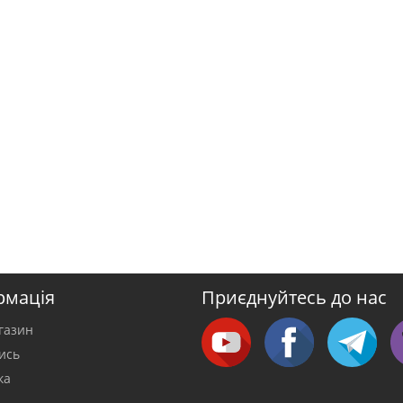
рмація
Приєднуйтесь до нас
газин
тись
ка
а