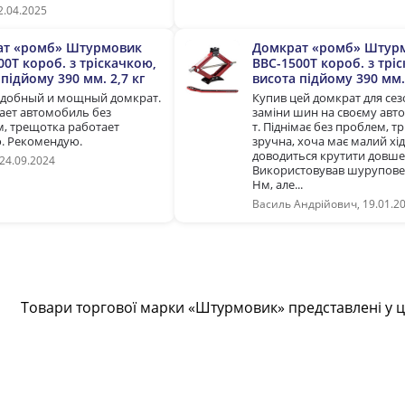
2.04.2025
ат «ромб» Штурмовик
Домкрат «ромб» Штур
00T короб. з тріскачкою,
BBC-1500T короб. з трі
підйому 390 мм. 2,7 кг
висота підйому 390 мм. 
удобный и мощный домкрат.
Купив цей домкрат для сез
ет автомобиль без
заміни шин на своєму авто
, трещотка работает
т. Піднімає без проблем, т
. Рекомендую.
зручна, хоча має малий хід
доводиться крутити довше
24.09.2024
Використовував шуруповер
Нм, але...
Василь Андрійович, 19.01.2
Товари торгової марки «Штурмовик» представлені у ц