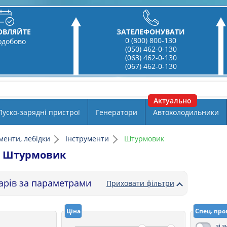
ОВЛЯЙТЕ
ЗАТЕЛЕФОНУВАТИ
0 (800) 800-130
одобово
(050) 462-0-130
(063) 462-0-130
(067) 462-0-130
Пуско-зарядні пристрої
Генератори
Автохолодильники
менти, лебідки
Інструменти
Штурмовик
и Штурмовик
варів за параметрами
Приховати фільтри
Ціна
Спец. про
зі 