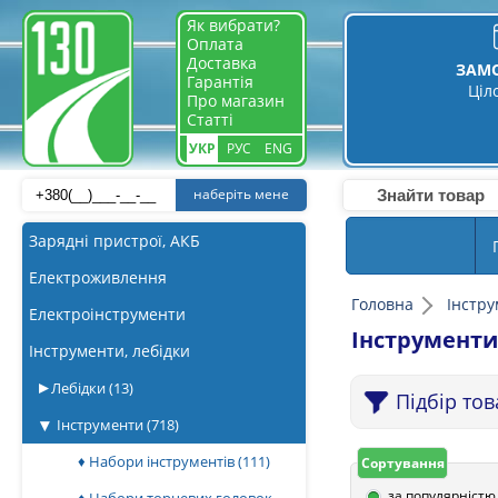
Як вибрати?
Оплата
Доставка
ЗАМ
Гарантія
Ціл
Про магазин
Статті
УКР
РУС
ENG
наберіть мене
Зарядні пристрої, АКБ
Електроживлення
Головна
Інстру
Електроінструменти
Інструмент
Інструменти, лебідки
Лебідки
(13)
Підбір то
Інструменти
(718)
♦ Набори інструментів
(111)
Сортування
за популярністю