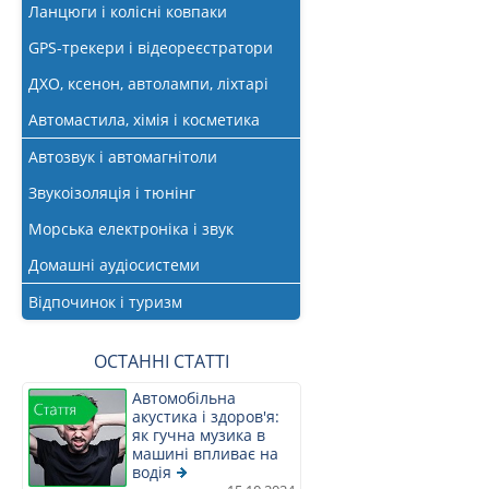
Ланцюги і колісні ковпаки
GPS-трекери і відеореєстратори
ДХО, ксенон, автолампи, ліхтарі
Автомастила, хімія і косметика
Автозвук і автомагнітоли
Звукоізоляція і тюнінг
Морська електроніка і звук
Домашні аудіосистеми
Відпочинок і туризм
ОСТАННІ СТАТТІ
Автомобільна
акустика і здоров'я:
як гучна музика в
машині впливає на
водія