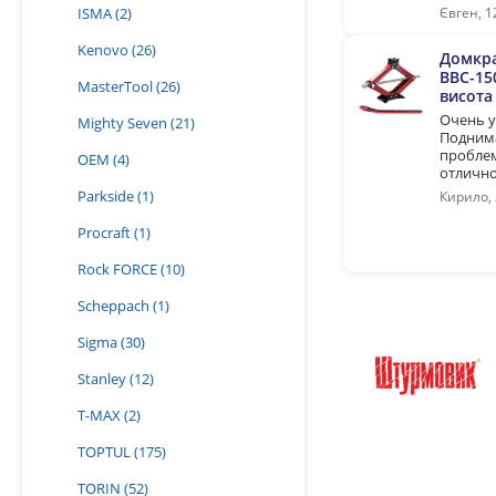
ISMA
(2)
Євген, 1
Kenovo
(26)
Домкр
BBC-15
MasterTool
(26)
висота 
Очень 
Mighty Seven
(21)
Поднима
проблем
OEM
(4)
отлично
Parkside
(1)
Кирило, 
Procraft
(1)
Rock FORCE
(10)
Scheppach
(1)
Sigma
(30)
Stanley
(12)
T-MAX
(2)
TOPTUL
(175)
TORIN
(52)