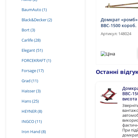
BaumAuto
(1)
Домкрат «ромб
Black&Decker
(2)
BBC-1500 короб.
Bort
(3)
підйому 390 мм. 
Артикул:
148024
Carlife
(28)
Elegant
(51)
FORCEKRAFT
(1)
Forsage
(17)
Останні відг
Grad
(11)
Домкр
Haisser
(3)
BBC-15
висота 
Hans
(25)
Зверніт
вантажоп
HEYNER
(8)
автомоб
викорис
INGCO
(11)
фактична
При підй
Iron Hand
(8)
домкрат 