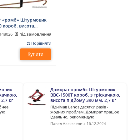
т «ромб» Штурмовик
0 короб. висота
390 мм. 3,2 кг
під замовлення
148026
⚖ Порівняти
Купити
мовик
Домкрат «ромб» Штурмовик
скачкою,
BBC-1500T короб. з тріскачкою,
2,7 кг
висота підйому 390 мм. 2,7 кг
бнее
Піднімав Lanos десятки разів -
дую
жодних проблем. Домкрат працює
ідеально, рекомендую.
Павел Алексеевич, 16.12.2024