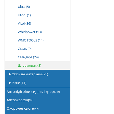
Ultra
(5)
Utool
(1)
Vitol
(36)
Whirlpower
(13)
WMC TOOLS
(14)
Сталь
(9)
Стандарт
(24)
Штурмовик
(3)
Оббивні матеріали
(25)
Різне
(11)
Автопідігріви сидінь і дзеркал
Автоаксесуари
Охоронні системи