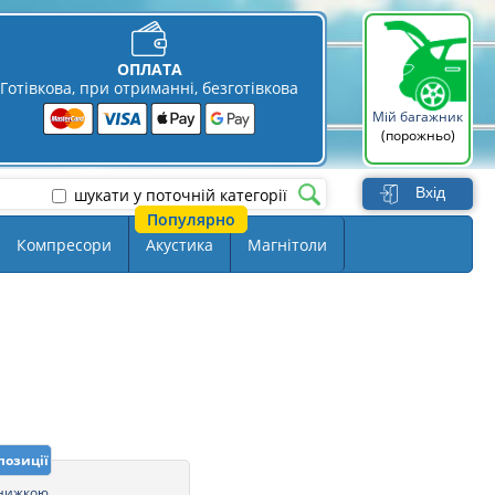
ОПЛАТА
Готівкова, при отриманні, безготівкова
Мій багажник
(порожньо)
Вхід
шукати у поточній категорії
Компресори
Акустика
Магнітоли
позиції
знижкою