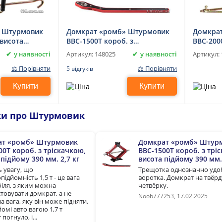
» Штурмовик
Домкрат «ромб» Штурмовик
Домкра
 висота
BBC-1500T короб. з
BBC-200
2,5 кг
тріскачкою, висота підйому
підйому 
у наявності
у наявності
Артикул:
148025
Артикул:
390 мм. 2,7 кг
⚖ Порівняти
⚖ Порівняти
5 відгуків
Купити
Купити
уки про Штурмовик
ат «ромб» Штурмовик
Домкрат «ромб» Штур
00T короб. з тріскачкою,
BBC-1500T короб. з трі
підйому 390 мм. 2,7 кг
висота підйому 390 мм. 
ь увагу, що
Трещотка однозначно удо
ідйомність 1,5 т - це вага
воротка. Домкрат на твёр
іля, з яким можна
четвёрку.
товувати домкрат, а не
Noob777253, 17.02.2025
 вага, яку він може підняти.
омі авто вагою 1,7 т
погнуло, і...