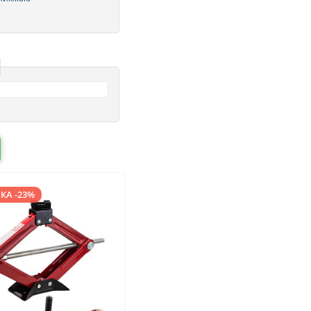
КА -23%