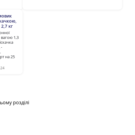
мовик
скачкою,
2,7 кг
онної
 вагою 1,3
ріскачка
 -
.
т на 25
024
ьому розділі