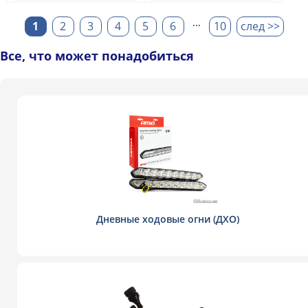
...
1
2
3
4
5
6
10
след >>
Все, что может понадобиться
Дневные ходовые огни (ДХО)