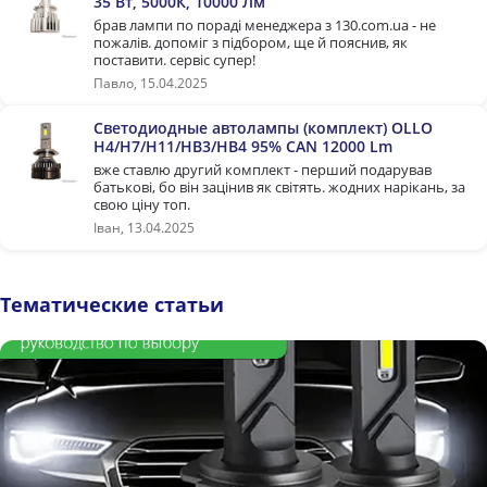
35 Вт, 5000К, 10000 Лм
брав лампи по пораді менеджера з 130.com.ua - не
пожалів. допоміг з підбором, ще й пояснив, як
поставити. сервіс супер!
Павло, 15.04.2025
Светодиодные автолампы (комплект) OLLO
H4/H7/H11/HB3/HB4 95% CAN 12000 Lm
вже ставлю другий комплект - перший подарував
батькові, бо він зацінив як світять. жодних нарікань, за
свою ціну топ.
Іван, 13.04.2025
Тематические статьи