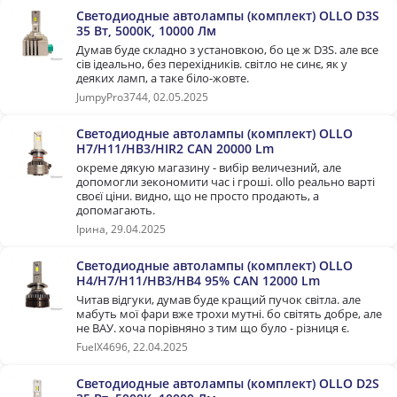
Светодиодные автолампы (комплект) OLLO D3S
35 Вт, 5000К, 10000 Лм
Думав буде складно з установкою, бо це ж D3S. але все
сів ідеально, без перехідників. світло не синє, як у
деяких ламп, а таке біло-жовте.
JumpyPro3744, 02.05.2025
Светодиодные автолампы (комплект) OLLO
H7/H11/HB3/HIR2 CAN 20000 Lm
окреме дякую магазину - вибір величезний, але
допомогли зекономити час і гроші. ollo реально варті
своєї ціни. видно, що не просто продають, а
допомагають.
Ірина, 29.04.2025
Светодиодные автолампы (комплект) OLLO
H4/H7/H11/HB3/HB4 95% CAN 12000 Lm
Читав відгуки, думав буде кращий пучок світла. але
мабуть мої фари вже трохи мутні. бо світять добре, але
не ВАУ. хоча порівняно з тим що було - різниця є.
FuelX4696, 22.04.2025
Светодиодные автолампы (комплект) OLLO D2S