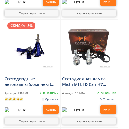
Купить
Купить
Характеристики
Характеристики
СКИДКА -5%
Светодиодные
Светодиодная лампа
автолампы (комплект)
Michi MI LED Can H7
HeadLight TBS-T40 H7
(5500K)
в наличии
в наличии
Артикул:
136170
Артикул:
141462
(PX26d) 80W 9-32V 6000K
⚖ Сравнить
⚖ Сравнить
Купить
Купить
Характеристики
Характеристики