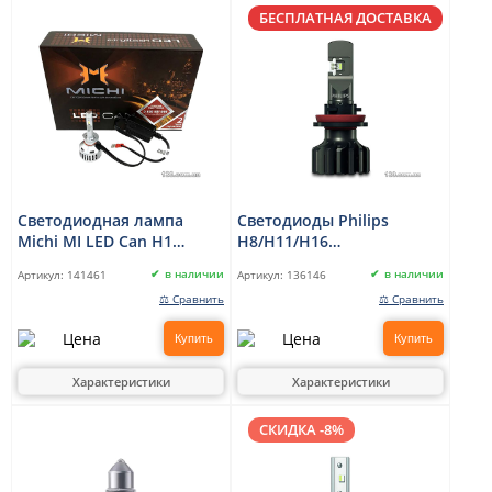
БЕСПЛАТНАЯ ДОСТАВКА
Светодиодная лампа
Светодиоды Philips
Michi MI LED Can H1
H8/H11/H16
(5500K)
11366U90CWX2 LED Fog
в наличии
в наличии
Артикул:
141461
Артикул:
136146
Ultinon Pro9000 +250%
⚖ Сравнить
⚖ Сравнить
12/24V
Купить
Купить
Характеристики
Характеристики
СКИДКА -8%