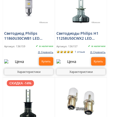
Светодиод Philips
Светодиоды Philips H1
11860U30CWB1 LED
11258U50CWX2 LED
Ultinon Pro3000 Festoon
Ultinon Pro5000 +160%
в наличии
в наличии
Артикул:
136159
Артикул:
136157
6000K 12V 30mm
12/24V
1 отзыв
⚖ Сравнить
⚖ Сравнить
Купить
Купить
Характеристики
Характеристики
СКИДКА -14%