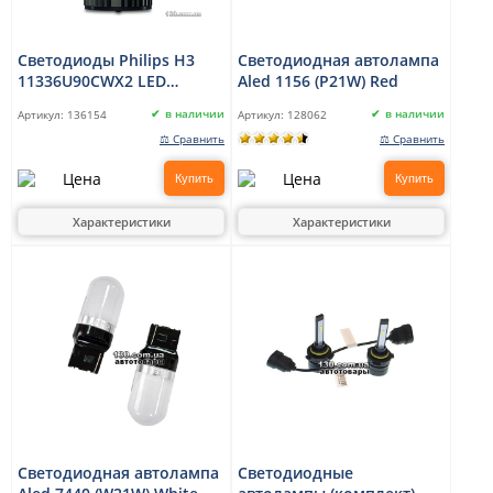
Светодиоды Philips H3
Светодиодная автолампа
11336U90CWX2 LED
Aled 1156 (P21W) Red
Ultinon Pro9000 +250%
в наличии
в наличии
Артикул:
136154
Артикул:
128062
12/24V
⚖ Сравнить
⚖ Сравнить
Купить
Купить
Характеристики
Характеристики
Светодиодная автолампа
Светодиодные