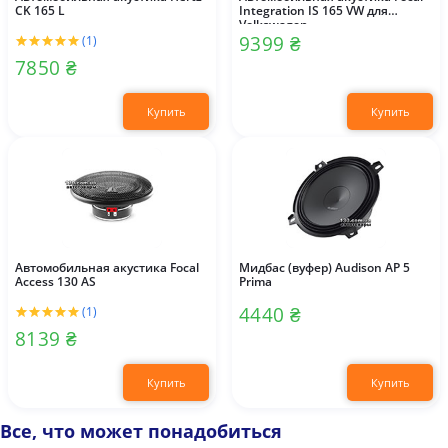
CK 165 L
Integration IS 165 VW для
Volkswagen
9399 ₴
(1)
7850 ₴
Купить
Купить
Автомобильная акустика Focal
Мидбас (вуфер) Audison AP 5
Access 130 AS
Prima
4440 ₴
(1)
8139 ₴
Купить
Купить
Все, что может понадобиться