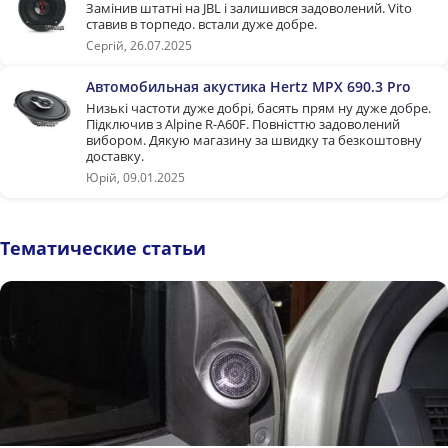
Замінив штатні на JBL і залишився задоволений. Vito
ставив в торпедо. встали дуже добре.
Сергій, 26.07.2025
Автомобильная акустика Hertz MPX 690.3 Pro
Низькі частоти дуже добрі, басять прям ну дуже добре.
Підключив з Alpine R-A60F. Повністтю задоволений
вибором. Дякую магазину за швидку та безкоштовну
доставку.
Юрій, 09.01.2025
Тематические статьи