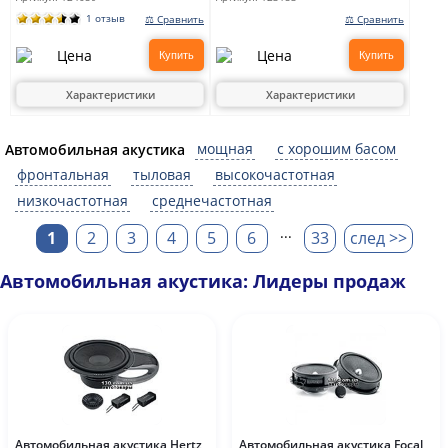
1 отзыв
⚖ Сравнить
⚖ Сравнить
Купить
Купить
Характеристики
Характеристики
мощная
с хорошим басом
Автомобильная акустика
фронтальная
тыловая
высокочастотная
низкочастотная
среднечастотная
...
1
2
3
4
5
6
33
след >>
Автомобильная акустика: Лидеры продаж
Автомобильная акустика Hertz
Автомобильная акустика Focal