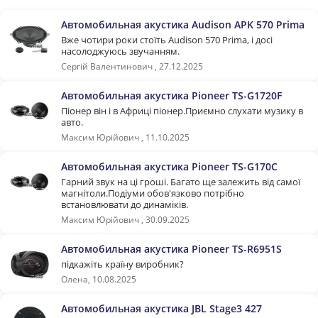
Автомобильная акустика Audison APK 570 Prima
Вже чотири роки стоїть Audison 570 Prima, і досі
насолоджуюсь звучанням.
Сергій Валентинович , 27.12.2025
Автомобильная акустика Pioneer TS-G1720F
Піонер він і в Африці піонер.Приємно слухати музику в
авто.
Максим Юрійович , 11.10.2025
Автомобильная акустика Pioneer TS-G170C
Гарний звук на ці гроші. Багато ще залежить від самої
магнітоли.Подіуми обов'язково потрібно
встановлювати до динаміків.
Максим Юрійович , 30.09.2025
Автомобильная акустика Pioneer TS-R6951S
підкажіть країну виробник?
Олена, 10.08.2025
Автомобильная акустика JBL Stage3 427