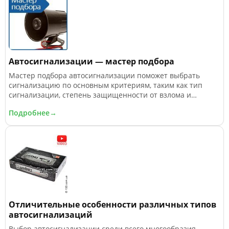
Автосигнализации — мастер подбора
Мастер подбора автосигнализации поможет выбрать
сигнализацию по основным критериям, таким как тип
сигнализации, степень защищенности от взлома и
наличие дополнительных функций (автозапуск двигателя
Подробнее→
и прочее).
Отличительные особенности различных типов
автосигнализаций
Выбор автосигнализации среди всего многообразия