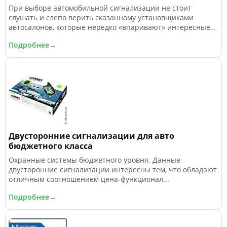
При выборе автомобильной сигнализации не стоит
слушать и слепо верить сказанному установщиками
автосалонов, которые нередко «впаривают» интересные
им системы втридорога и предоставляют весьма
Подробнее→
ограниченный выбор. Вы — хозяин автомобиля, всегда
должны выбирать для себя и имеете законное право
ставить любое оборудование в свой автомобиль...
Двусторонние сигнализации для авто
бюджетного класса
Охранные системы бюджетного уровня. Данные
двусторонние сигнализации интересны тем, что обладают
отличным соотношением цена-функционал...
Подробнее→