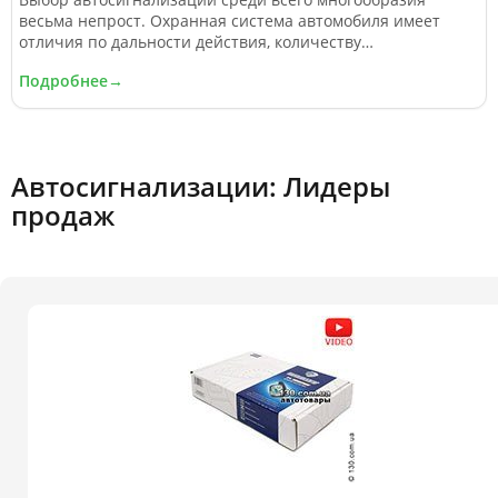
весьма непрост. Охранная система автомобиля имеет
отличия по дальности действия, количеству
блокировочных реле, кодировке сигнала и множеству
Подробнее→
других функций...
Автосигнализации: Лидеры
продаж