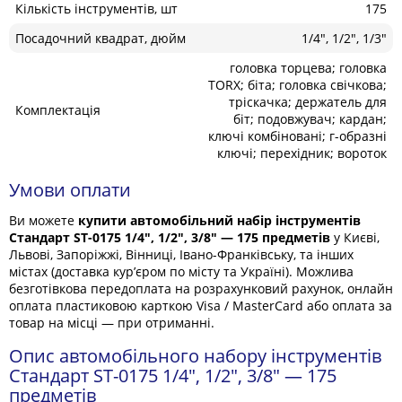
Кількість інструментів, шт
175
Посадочний квадрат, дюйм
1/4", 1/2", 1/3"
головка торцева; головка
TORX; біта; головка свічкова;
тріскачка; держатель для
Комплектація
біт; подовжувач; кардан;
ключі комбіновані; г-образні
ключі; перехідник; вороток
Умови оплати
Ви можете
купити автомобільний набір інструментів
Стандарт ST-0175 1/4", 1/2", 3/8" — 175 предметів
у Києві,
Львові, Запоріжжі, Вінниці, Івано-Франківську, та інших
містах (доставка кур’єром по місту та Україні). Можлива
безготівкова передоплата на розрахунковий рахунок, онлайн
оплата пластиковою карткою Visa / MasterCard або оплата за
товар на місці — при отриманні.
Опис автомобільного набору інструментів
Стандарт ST-0175 1/4", 1/2", 3/8" — 175
предметів