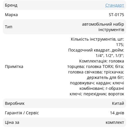
Бренд
Стандарт
Марка
ST-0175
автомобільний набір
Тип
інструментів
Кількість інструментів, шт:
175;
Посадочний квадрат, дюйм:
1/4", 1/2", 1/3";
Комплектація: головка
Примітка
торцева; головка TORX; біта;
головка свічкова; тріскачка;
держатель для біт;
подовжувач; кардан; ключі
комбіновані; г-образні
ключі; перехідник; вороток
Виробник
Китай
Гарантія / Сервіс
14 днів
Ціна за
комплект