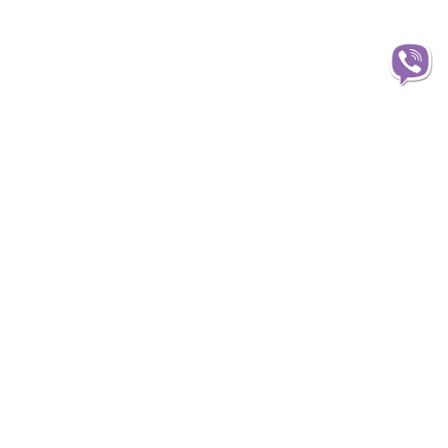
Інформація
О магазині
Доставка
Оплата
Статті та огляди
Гарантія та обмін
Корпоративним клієнтам
Публічна оферта