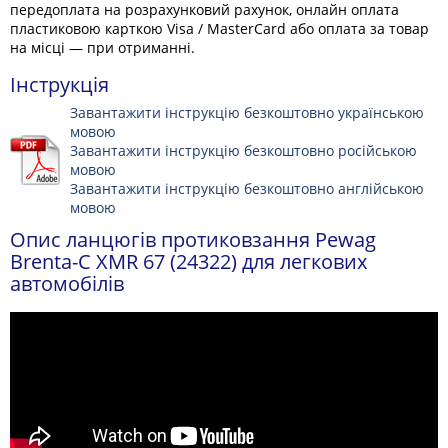
передоплата на розрахунковий рахунок, онлайн оплата
пластиковою карткою Visa / MasterCard або оплата за товар
на місці — при отриманні.
Інструкція
Завантажити інструкцію безкоштовно українською
мовою
Завантажити інструкцію безкоштовно російською
мовою
Завантажити інструкцію безкоштовно англійською
мовою
Опис ланцюгів протиковзання Pewag
Brenta-C XMR 67 (24322) для легкових
автомобілів