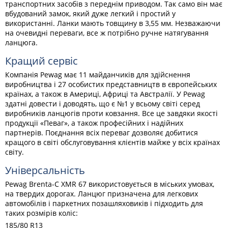
транспортних засобів з переднім приводом. Так само він має
вбудований замок, який дуже легкий і простий у
використанні. Ланки мають товщину в 3,55 мм. Незважаючи
на очевидні переваги, все ж потрібно ручне натягування
ланцюга.
Кращий сервіс
Компанія Pewag має 11 майданчиків для здійснення
виробництва і 27 особистих представництв в європейських
країнах, а також в Америці, Африці та Австралії. У Pewag
здатні довести і доводять, що є №1 у всьому світі серед
виробників ланцюгів проти ковзання. Все це завдяки якості
продукції «Певаг», а також професійних і надійних
партнерів. Поєднання всіх переваг дозволяє добитися
кращого в світі обслуговування клієнтів майже у всіх країнах
світу.
Універсальність
Pewag Brenta-C XMR 67 використовується в міських умовах,
на твердих дорогах. Ланцюг призначена для легкових
автомобілів і паркетних позашляховиків і підходить для
таких розмірів коліс:
185/80 R13