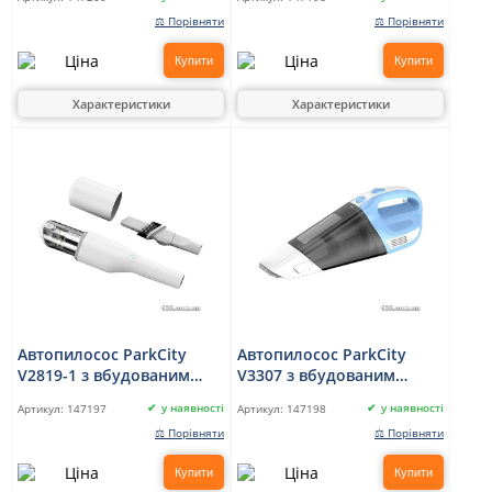
прибирання
⚖ Порівняти
⚖ Порівняти
Купити
Купити
Характеристики
Характеристики
Автопилосос ParkCity
Автопилосос ParkCity
V2819-1 з вбудованим
V3307 з вбудованим
акумулятором для сухого
акумулятором для сухого
у наявності
у наявності
Артикул:
147197
Артикул:
147198
прибирання
прибирання
⚖ Порівняти
⚖ Порівняти
Купити
Купити