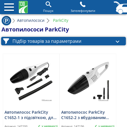
Пошук
Зателефонувати
Автопилососи
ParkCity
Автопилососи ParkCity
Підбір товарів за параметрами
Автопилосос ParkCity
Автопилосос ParkCity
C1652-1 з підсвіткою, для
C1652-2 з вбудованим
сухого прибирання
акумулятором для сухого
у наявності
у наявності
Артикул:
147200
Артикул:
147196