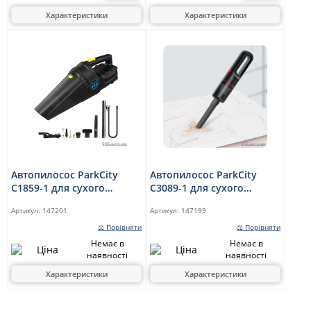
Характеристики
Характеристики
Автопилосос ParkCity
Автопилосос ParkCity
C1859-1 для сухого
C3089-1 для сухого
прибирання, з
прибирання
Артикул:
147201
Артикул:
147199
вбудованим
компресором і підсвіткою
⚖ Порівняти
⚖ Порівняти
Немає в
Немає в
наявності
наявності
Характеристики
Характеристики