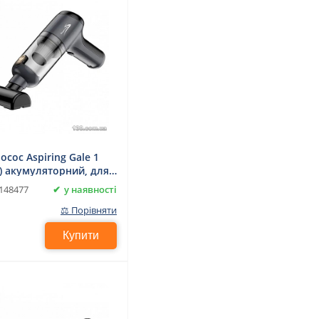
сос Aspiring Gale 1
0) акумуляторний, для
прибирання
у наявності
148477
⚖ Порівняти
Купити