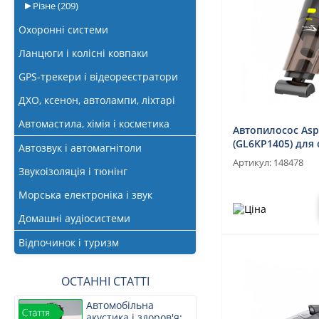
Різне
(209)
Охоронні системи
Ланцюги і колісні ковпаки
GPS-трекери і відеореєстратори
ДХО, ксенон, автолампи, ліхтарі
Автомастила, хімія і косметика
Автопилосос Aspi
(GL6KP1405) для 
Автозвук і автомагнітоли
вологого приби
Артикул:
148478
Звукоізоляція і тюнінг
Морська електроніка і звук
Домашні аудіосистеми
Відпочинок і туризм
ОСТАННІ СТАТТІ
Автомобільна
акустика і здоров'я: