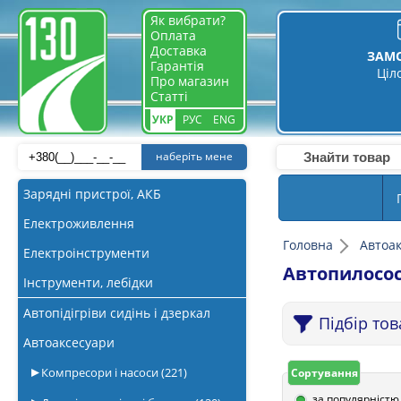
Як вибрати?
Оплата
Доставка
ЗАМ
Гарантія
Ціл
Про магазин
Статті
УКР
РУС
ENG
наберіть мене
Зарядні пристрої, АКБ
Електроживлення
Головна
Автоа
Електроінструменти
Автопилосос
Інструменти, лебідки
Автопідігріви сидінь і дзеркал
Підбір то
Автоаксесуари
Компресори і насоси
(221)
Сортування
за популярністю