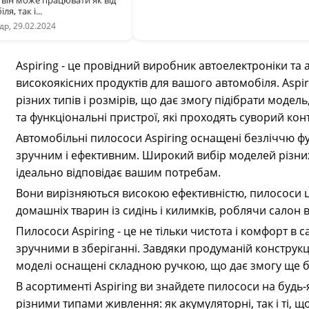
о він може працювати як від
я, так і...
р, 29.02.2024
Aspiring - це провідний виробник автоелектроніки та
високоякісних продуктів для вашого автомобіля. Asp
різних типів і розмірів, що дає змогу підібрати модел
та функціональні пристрої, які проходять суворий ко
Автомобільні пилососи Aspiring оснащені безліччю фу
зручним і ефективним. Широкий вибір моделей різних 
ідеально відповідає вашим потребам.
Вони вирізняються високою ефективністю, пилососи ці
домашніх тварин із сидінь і килимків, роблячи салон
Пилососи Aspiring - це не тільки чистота і комфорт в с
зручними в зберіганні. Завдяки продуманій конструкці
моделі оснащені складною ручкою, що дає змогу ще б
В асортименті Aspiring ви знайдете пилососи на будь
різними типами живлення: як акумуляторні, так і ті,