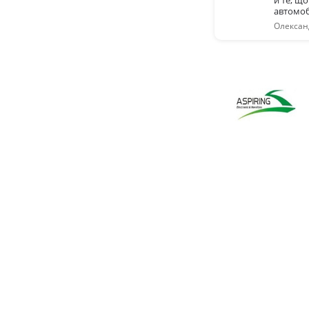
й те, щ
автомобіл
Олександ