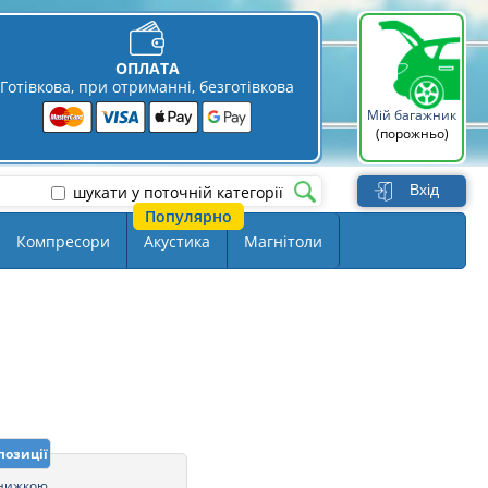
ОПЛАТА
Готівкова, при отриманні, безготівкова
Мій багажник
(порожньо)
Вхід
шукати у поточній категорії
Компресори
Акустика
Магнітоли
позиції
знижкою