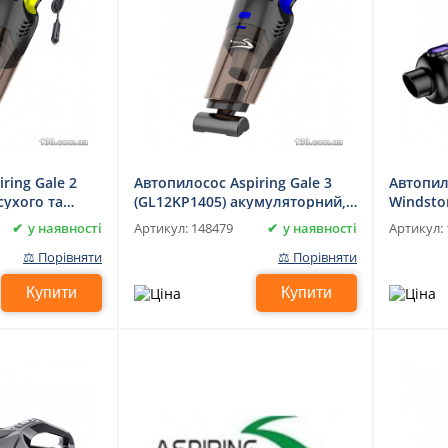
ring Gale 2
Автопилосос Aspiring Gale 3
Автопил
сухого та
(GL12KP1405) акумуляторний,
Windsto
рання
для сухого і вологого
акумуля
у наявності
у наявності
Артикул:
148479
Артикул:
прибирання
прибир
⚖ Порівняти
⚖ Порівняти
Купити
Купити