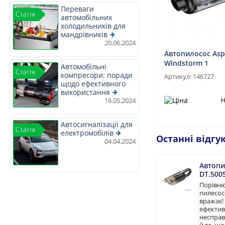
Переваги
автомобільних
холодильників для
мандрівників
20.06.2024
Автопилосос Asp
Windstorm 1
Автомобільні
компресори: поради
Артикул:
146727
щодо ефективного
використання
16.05.2024
Н
Автосигналізації для
електромобілів
Останні відгук
04.04.2024
Автопи
DT.500
Порівню
пилесос
вражає!
ефектив
несправ