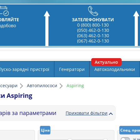
ОВЛЯЙТЕ
ЗАТЕЛЕФОНУВАТИ
0 (800) 800-130
одобово
(050) 462-0-130
(063) 462-0-130
(067) 462-0-130
Пуско-зарядні пристрої
Генератори
Автохолодильники
ксесуари
Автопилососи
Aspiring
и Aspiring
варів за параметрами
Приховати фільтри
Ціна
Спец. про
зі 