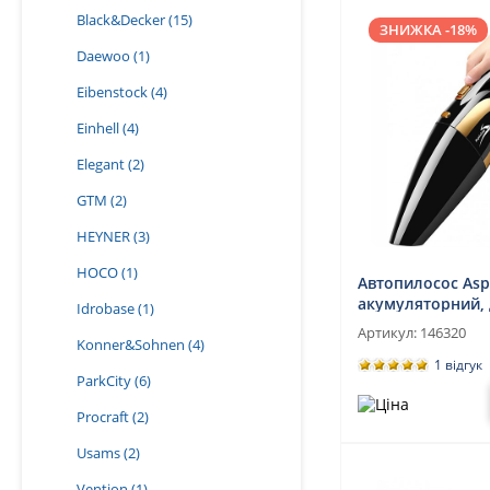
Black&Decker
(15)
ЗНИЖКА -18%
Daewoo
(1)
Eibenstock
(4)
Einhell
(4)
Elegant
(2)
GTM
(2)
HEYNER
(3)
HOCO
(1)
Автопилосос Aspi
акумуляторний, 
Idrobase
(1)
вологого приби
Артикул:
146320
Konner&Sohnen
(4)
1 відгук
ParkCity
(6)
Procraft
(2)
Usams
(2)
Vention
(1)