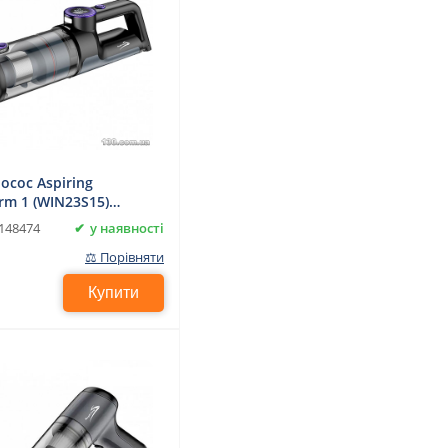
осос Aspiring
rm 1 (WIN23S15)
торний, для сухого
у наявності
148474
ання
⚖ Порівняти
Купити