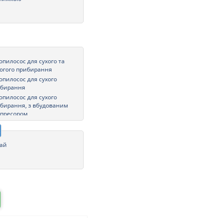
опилосос для сухого та
огого прибирання
опилосос для сухого
ибирання
опилосос для сухого
бирання, з вбудованим
пресором
ай