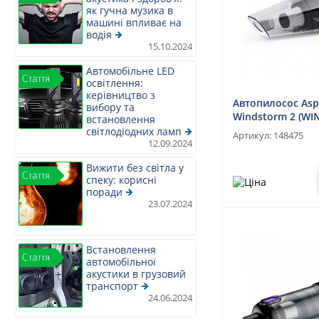
як гучна музика в
машині впливає на
водія
15.10.2024
Автомобільне LED
освітлення:
керівництво з
Автопилосос Asp
вибору та
Windstorm 2 (WI
встановлення
сухого та волого
світлодіодних ламп
Артикул:
148475
12.09.2024
прибирання
Вижити без світла у
спеку: корисні
поради
23.07.2024
Встановлення
автомобільної
акустики в грузовий
транспорт
24.06.2024