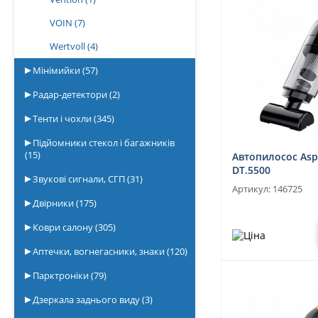
VOIN
(7)
Wertvoll
(4)
Мінімийки
(57)
Радар-детектори
(2)
Тенти і чохли
(345)
Підйомники стекол і багажників
(15)
Автопилосос Aspi
DT.5500
Звукові сигнали, СГП
(31)
Артикул:
146725
Двірники
(175)
Коври салону
(305)
Аптечки, вогнегасники, знаки
(120)
Парктроніки
(79)
Дзеркала заднього виду
(3)