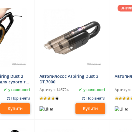
ЗНИЖ
ring Dust 2
Автопилосос Aspiring Dust 3
Автопил
для сухого та
DT.7000
рання
у наявності
у наявності
Артикул:
146724
Артикул:
⚖ Порівняти
⚖ Порівняти
Купити
Купити