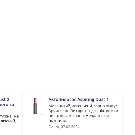
ust 2
Автопилосос Aspiring Dust 1
хого та
Маленький, легенький, гарно втягує.
Зручно що без дротів, для підтримки
чистоти саме воно. Недоліків не
тужна і не
помітила.
 якісний,
Ольга, 07.02.2024