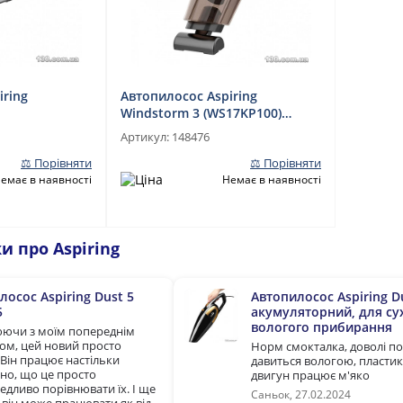
iring
Автопилосос Aspiring
Windstorm 3 (WS17KP100)
акумуляторний, для сухого і
Артикул:
148476
вологого прибирання
⚖ Порівняти
⚖ Порівняти
емає в наявності
Немає в наявності
и про Aspiring
лосос Aspiring Dust 5
Автопилосос Aspiring D
5
акумуляторний, для су
вологого прибирання
ючи з моїм попереднім
ом, цей новий просто
Норм смокталка, доволі по
 Він працює настільки
давиться вологою, пластик
но, що це просто
двигун працює м'яко
едливо порівнювати їх. І ще
Саньок, 27.02.2024