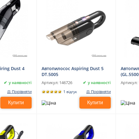
ring Dust 4
Автопилосос Aspiring Dust 5
Автопило
DT.5005
(GL.550
сухого 
у наявності
у наявності
Артикул:
146726
Артикул:
⚖ Порівняти
⚖ Порівняти
1 відгук
Купити
Купити