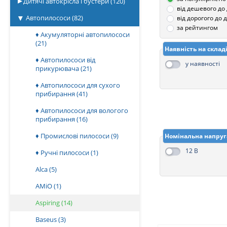
Дитячі автокрісла і бустери
(120)
від дешевого до
Автопилососи
(82)
від дорогого до
за рейтингом
♦ Акумуляторні автопилососи
(21)
Наявність на склад
♦ Автопилососи від
у наявності
прикурювача
(21)
♦ Автопилососи для сухого
прибирання
(41)
♦ Автопилососи для вологого
прибирання
(16)
♦ Промислові пилососи
(9)
Номінальна напруг
12 В
♦ Ручні пилососи
(1)
Alca
(5)
AMiO
(1)
Aspiring
(14)
Baseus
(3)