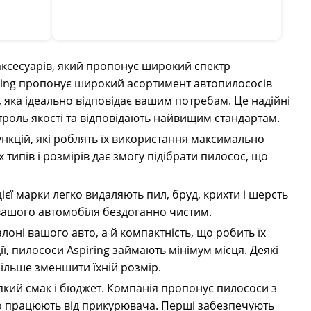
 аксесуарів, який пропонує широкий спектр
iring пропонує широкий асортимент автопилососів
ь, яка ідеально відповідає вашим потребам. Це надійні
нтроль якості та відповідають найвищим стандартам.
нкцій, які роблять їх використання максимально
типів і розмірів дає змогу підібрати пилосос, що
єї марки легко видаляють пил, бруд, крихти і шерсть
 вашого автомобіля бездоганно чистим.
алоні вашого авто, а й компактність, що робить їх
ї, пилососи Aspiring займають мінімум місця. Деякі
ільше зменшити їхній розмір.
-який смак і бюджет. Компанія пропонує пилососи з
 що працюють від прикурювача. Перші забезпечують