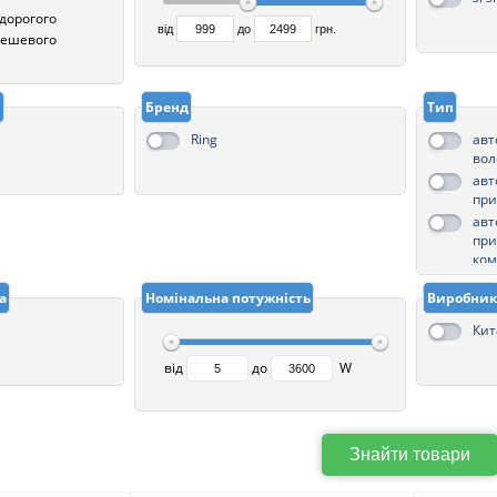
 дорогого
від
до
грн.
 дешевого
і
Бренд
Тип
Ring
авт
вол
авт
пр
авт
при
ком
а
Номінальна потужність
Виробник
Кит
від
до
W
Знайти товари