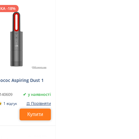
КА -18%
осос Aspiring Dust 1
у наявності
140609
⚖ Порівняти
1 відгук
Купити