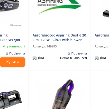
iring
Автопилосос Aspiring Dust 6 20
Автопило
N3090W) для
kPa, 120W, 3-in-1 with blower
го
у наявності
Артикул:
149295
Артикул:
⚖ Порівняти
⚖ Порівняти
Немає в наявності
Купити