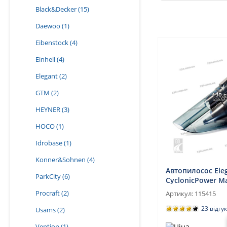
Black&Decker
(15)
Daewoo
(1)
Eibenstock
(4)
Einhell
(4)
Elegant
(2)
GTM
(2)
HEYNER
(3)
HOCO
(1)
Idrobase
(1)
Konner&Sohnen
(4)
Автопилосос Ele
ParkCity
(6)
CyclonicPower Ma
для сухого та во
Procraft
(2)
Артикул:
115415
прибирання
23 відгу
Usams
(2)
Vention
(1)