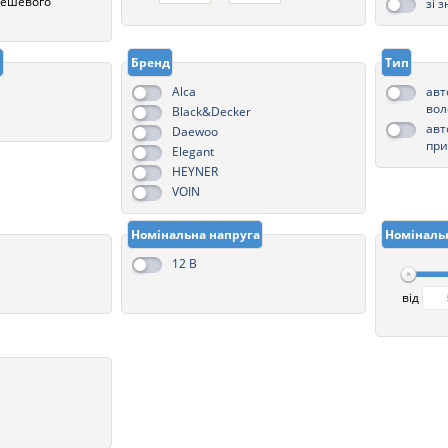
 дешевого
зі 
і
Бренд
Тип
Alca
авт
вол
Black&Decker
авт
Daewoo
пр
Elegant
HEYNER
VOIN
Номінальна напруга
Номіналь
12 В
від