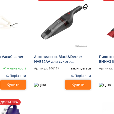
a VacuCleaner
Автопилосос Black&Decker
Пилосос
NVB12AV для сухого
BHHV31
прибирання
у наявності
закінчується
Артикул:
146117
Артикул:
⚖ Порівняти
⚖ Порівняти
Купити
Купити
 ДОСТАВКА