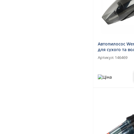
Автопилосос Wer
для сухого та во
прибирання
Артикул:
146469