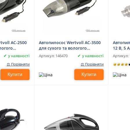
tvoll AC-2500
Автопилосос Wertvoll AC-3500
Автопил
логого
для сухого та вологого
12 В, 5 
прибирання
вологог
у наявності
у наявності
Артикул:
146470
Артикул:
⚖ Порівняти
⚖ Порівняти
Купити
Купити