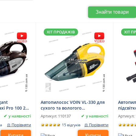
Знайти товари
ХІТ ПРОДАЖІВ
ХІТ П
gant
Автопилосос VOIN VL-330 для
Автопил
xi Pro 100 235
сухого та вологого
підсвітк
логого
прибирання
вологог
у наявності
у наявності
Артикул:
110137
Артикул:
⚖ Порівняти
⚖ Порівняти
ка
15 відгуків
Купити
Купити