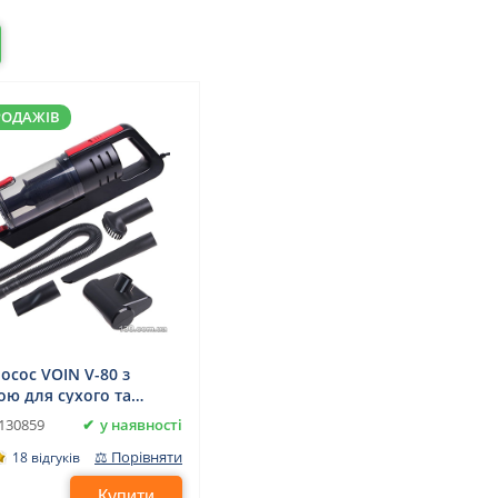
РОДАЖІВ
осос VOIN V-80 з
ою для сухого та
о прибирання
у наявності
130859
⚖ Порівняти
18 відгуків
Купити