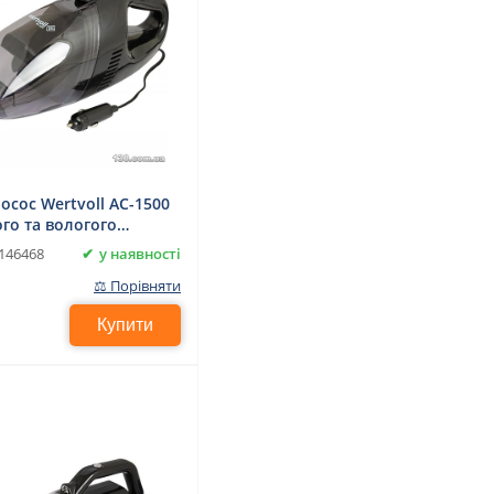
осос Wertvoll AC-1500
ого та вологого
ання
у наявності
146468
⚖ Порівняти
Купити