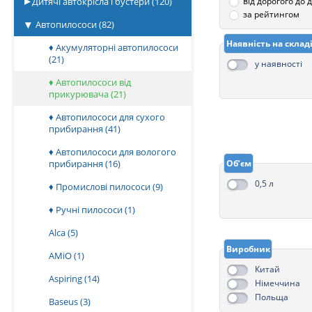
Дитячі автокрісла і бустери
(120)
від дорогого до
за рейтингом
Автопилососи
(82)
Наявність на склад
♦ Акумуляторні автопилососи
(21)
у наявності
♦ Автопилососи від
прикурювача
(21)
♦ Автопилососи для сухого
прибирання
(41)
♦ Автопилососи для вологого
прибирання
(16)
Об’єм
0,5 л
♦ Промислові пилососи
(9)
♦ Ручні пилососи
(1)
Alca
(5)
Виробник
AMiO
(1)
Китай
Aspiring
(14)
Німеччина
Польща
Baseus
(3)