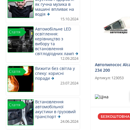
як гучна музика в
машині впливає на
водія
15.10.2024
Автомобільне LED
освітлення:
керівництво з
вибору та
встановлення
світлодіодних ламп
12.09.2024
Автопилосос Alc
Вижити без світла у
234 200
спеку: корисні
Артикул:
123053
поради
23.07.2024
Встановлення
автомобільної
акустики в грузовий
транспорт
БЕЗКОШТОВНА
24.06.2024