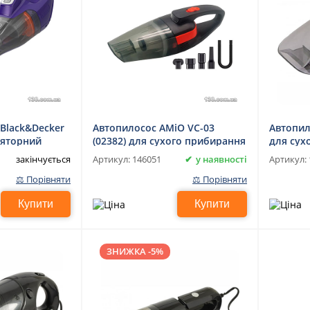
Black&Decker
Автопилосос AMiO VC-03
Автопил
ляторний
(02382) для сухого прибирання
для сух
прибир
закінчується
у наявності
Артикул:
146051
Артикул:
⚖ Порівняти
⚖ Порівняти
Купити
Купити
ЗНИЖКА -5%