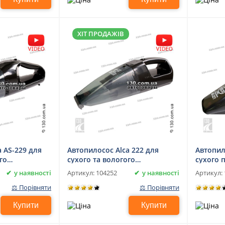
ХІТ ПРОДАЖІВ
 AS-229 для
Автопилосос Alca 222 для
Автопил
го
сухого та вологого
сухого 
прибирання
у наявності
у наявності
Артикул:
104252
Артикул:
⚖ Порівняти
⚖ Порівняти
Купити
Купити