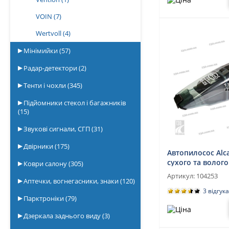
VOIN
(7)
Wertvoll
(4)
Мінімийки
(57)
Радар-детектори
(2)
Тенти і чохли
(345)
Підйомники стекол і багажників
(15)
Звукові сигнали, СГП
(31)
Двірники
(175)
Автопилосос Alca
сухого та волого
Коври салону
(305)
прибирання
Артикул:
104253
Аптечки, вогнегасники, знаки
(120)
3 відгука
Парктроніки
(79)
Дзеркала заднього виду
(3)