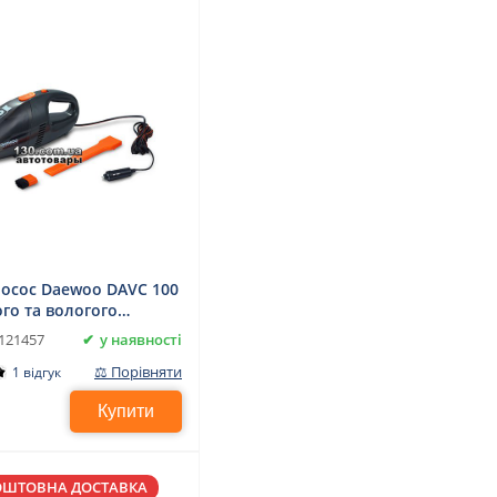
осос Daewoo DAVC 100
ого та вологого
ання
у наявності
121457
⚖ Порівняти
1 відгук
Купити
ОШТОВНА ДОСТАВКА