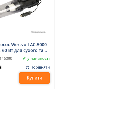
осос Wertvoll AC-5000
А, 60 Вт для сухого та
о прибирання
у наявності
146090
⚖ Порівняти
Купити