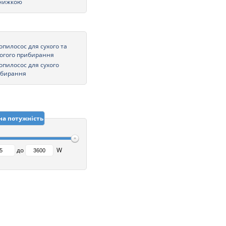
знижкою
опилосос для сухого та
огого прибирання
опилосос для сухого
ибирання
на потужність
до
W