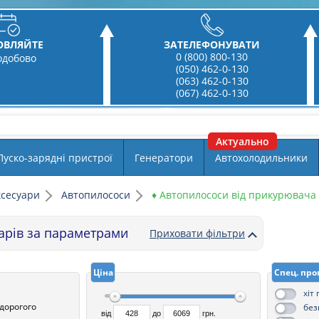
ОВЛЯЙТЕ
ЗАТЕЛЕФОНУВАТИ
0 (800) 800-130
одобово
(050) 462-0-130
(063) 462-0-130
(067) 462-0-130
Пуско-зарядні пристрої
Генератори
Автохолодильники
ксесуари
Автопилососи
♦ Автопилососи від прикурювача
варів за параметрами
Приховати фільтри
Ціна
Спец. про
хіт
 дорогого
без
від
до
грн.