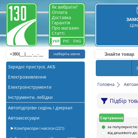
Як вибрати?
Оплата
Доставка
ЗАМ
Гарантія
Ціл
Про магазин
Статті
УКР
РУС
ENG
наберіть мене
Зарядні пристрої, АКБ
Електроживлення
Головна
Автоа
Електроінструменти
Інструменти, лебідки
Підбір то
Автопідігріви сидінь і дзеркал
Автоаксесуари
Сортування
за популярністю
Компресори і насоси
(221)
від дешевого до