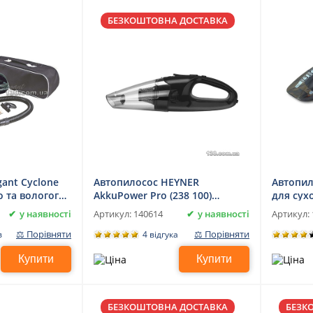
БЕЗКОШТОВНА ДОСТАВКА
gant Cyclone
Автопилосос HEYNER
Автопил
о та вологого
AkkuPower Pro (238 100)
для сух
акумуляторний, з підсвіткою,
прибир
у наявності
у наявності
Артикул:
140614
Артикул:
для сухого та вологого
⚖ Порівняти
⚖ Порівняти
в
4 відгука
прибирання
Купити
Купити
БЕЗКОШТОВНА ДОСТАВКА
БЕЗК