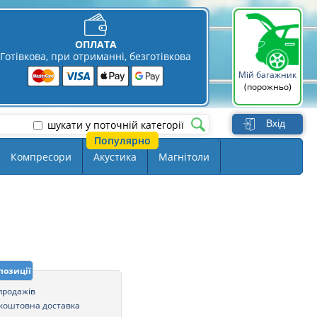
ОПЛАТА
Готівкова, при отриманні, безготівкова
Мій багажник
(порожньо)
Вхід
шукати у поточній категорії
Компресори
Акустика
Магнітоли
позиції
 продажів
коштовна доставка