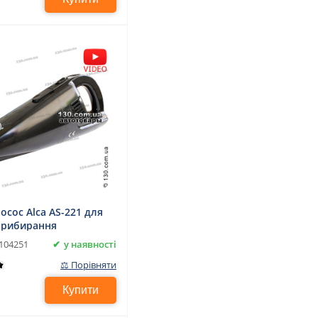
осос Alca AS-221 для
прибирання
у наявності
104251
⚖ Порівняти
Купити