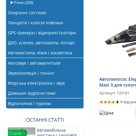
Різне
(209)
Охоронні системи
Ланцюги і колісні ковпаки
GPS-трекери і відеореєстратори
ДХО, ксенон, автолампи, ліхтарі
Автомастила, хімія і косметика
Автозвук і автомагнітоли
Звукоізоляція і тюнінг
Автопилосос Ele
Морська електроніка і звук
Maxi 3 для сухог
прибирання
Домашні аудіосистеми
Артикул:
133181
6 відгукі
Відпочинок і туризм
ОСТАННІ СТАТТІ
Автомобільна
акустика і здоров'я: