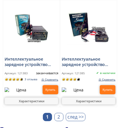
Интеллектуальное
Интеллектуальное
зарядное устройство
зарядное устройство
Днепр 11-I 12 В, 11 А с
Днепр 1M 12 В, 6 А с
заканчивается
в наличии
Артикул:
121383
Артикул:
121385
режимом десульфатации
режимом десульфатации
3 отзыва
⚖ Сравнить
⚖ Сравнить
Купить
Купить
Характеристики
Характеристики
1
2
след >>