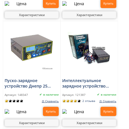
Купить
Купить
Характеристики
Характеристики
Пуско-зарядное
Интеллектуальное
устройство Днепр 25
зарядное устройство
12В/24В
Днепр 2M 12 В, 5 А с
в наличии
в наличии
Артикул:
148347
Артикул:
121387
режимом десульфатации
2 отзыва
⚖ Сравнить
⚖ Сравнить
Купить
Купить
Характеристики
Характеристики