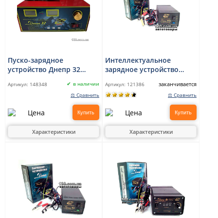
Пуско-зарядное
Интеллектуальное
устройство Днепр 32
зарядное устройство
12В/24В
Днепр 20M 12 В, 20 А с
заканчивается
в наличии
Артикул:
148348
Артикул:
121386
режимом десульфатации
⚖ Сравнить
⚖ Сравнить
Купить
Купить
Характеристики
Характеристики