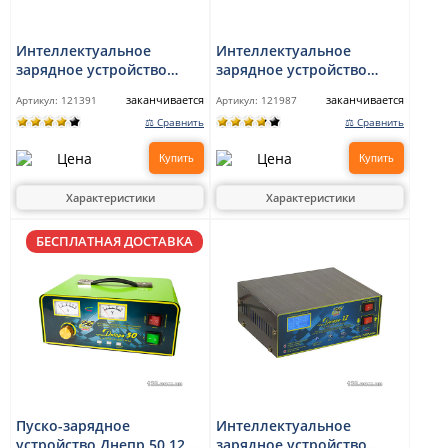
Интеллектуальное
Интеллектуальное
зарядное устройство
зарядное устройство
Днепр 4M 12 В, 8 А с
Днепр 6I 12 В, 6 А с
заканчивается
заканчивается
Артикул:
121391
Артикул:
121987
режимом десульфатации
режимом десульфатации
⚖ Сравнить
⚖ Сравнить
Купить
Купить
Характеристики
Характеристики
БЕСПЛАТНАЯ ДОСТАВКА
Пуско-зарядное
Интеллектуальное
устройство Днепр 50 12 В
зарядное устройство