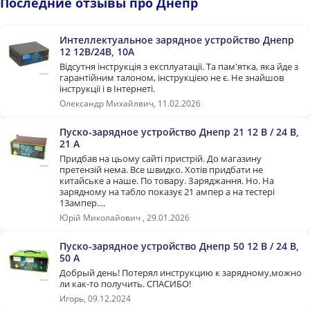
Последние отзывы про Днепр
Интеллектуальное зарядное устройство Днепр
12 12В/24В, 10А
Відсутня інструкція з експлуатації. Та пам'ятка, яка йде з
гарантійним талоном, інструкцією не є. Не знайшов
інструкції і в Інтернеті.
Олександр Михайлвич, 11.02.2026
Пуско-зарядное устройство Днепр 21 12 В / 24 В,
21 А
Придбав на цьому сайті пристрій. До магазину
претензій нема. Все швидко. Хотів придбати не
китайське а наше. По товару. Заряджання. Но. На
зарядному на табло показує 21 ампер а на тестері
13ампер....
Юрій Миколайович , 29.01.2026
Пуско-зарядное устройство Днепр 50 12 В / 24 В,
50 А
Добрый день! Потерял инструкцию к зарядному,можно
ли как-то получить. СПАСИБО!
Игорь, 09.12.2024