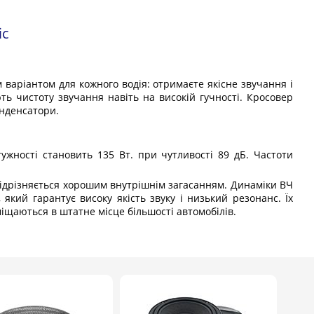
ic
 варіантом для кожного водія: отримаєте якісне звучання і
ь чистоту звучання навіть на високій гучності. Кросовер
онденсатори.
ужності становить 135 Вт. при чутливості 89 дБ. Частоти
відрізняється хорошим внутрішнім загасанням. Динаміки ВЧ
 який гарантує високу якість звуку і низький резонанс. Їх
міщаються в штатне місце більшості автомобілів.