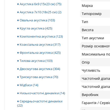
♦ Акустика 6x9 (15х23 см)
(75)
Марка
♦ Акустика 7x10 (18х25 см)
(2)
Типорозмір
♦ Овальна акустика
(103)
Тип
♦ Кругла акустика
(425)
Висота
♦ Компонентна акустика
(123)
Тип акустики
♦ Коаксіальна акустика
(317)
Розмір основног
♦ Фронтальна акустика
(425)
Максимальна по
♦ Тилова акустика
(103)
Опір
♦ Двосмугова акустика
(304)
Чутливість
♦ Трисмугова акустика
(70)
Частотний діапа
♦ Мідбаси
(14)
Частотний діапа
♦ Низькочастотні динаміки
(14)
Виробник
♦ Середньочастотні динаміки
Гарантія / Серві
(22)