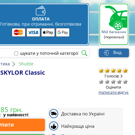
ОПЛАТА
Готівкова, при отриманні, безготівкова
Мій багажник
(порожньо)
Вхід
шукати у поточній категорії
стика
Shuttle
 SKYLOR Classic
Голосів: 3
Оцінити
Написати відгук
Доставка по Україні
і:
у наявності
Купити
Найкраща ціна