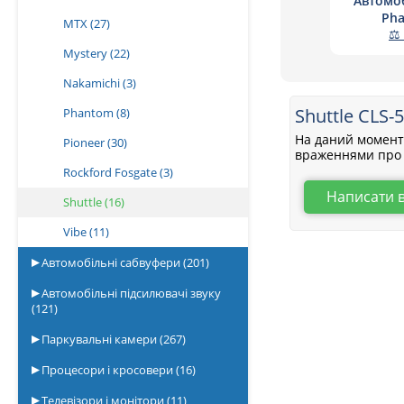
Автомоб
Pha
MTX
(27)
⚖ 
Mystery
(22)
Nakamichi
(3)
Shuttle CLS-
Phantom
(8)
На даний момент 
Pioneer
(30)
враженнями про 
Rockford Fosgate
(3)
Написати 
Shuttle
(16)
Vibe
(11)
Автомобільні сабвуфери
(201)
Автомобільні підсилювачі звуку
(121)
Паркувальні камери
(267)
Процесори і кросовери
(16)
Телевізори і монітори
(11)