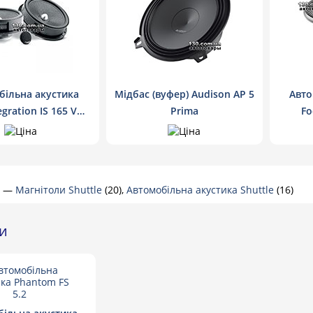
більна акустика
Мідбас (вуфер) Audison AP 5
Авто
egration IS 165 VW
Prima
Fo
 Volkswagen
—
Магнітоли Shuttle
(20),
Автомобільна акустика Shuttle
(16)
ри