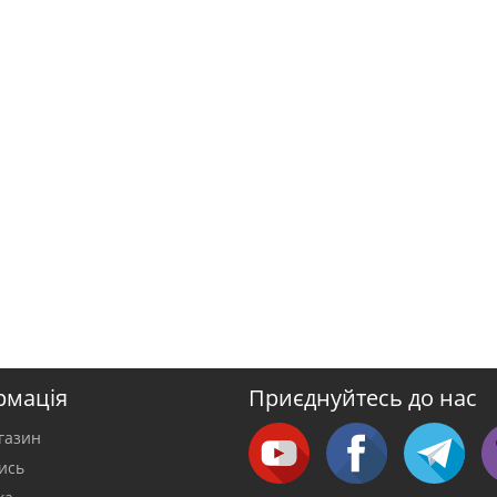
рмація
Приєднуйтесь до нас
газин
тись