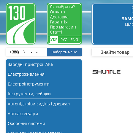
Як вибрати?
Оплата
Доставка
ЗАМ
Гарантія
Ціл
Про магазин
Статті
УКР
РУС
ENG
наберіть мене
Зарядні пристрої, АКБ
Електроживлення
Електроінструменти
Інструменти, лебідки
Автопідігріви сидінь і дзеркал
Автоаксесуари
Охоронні системи