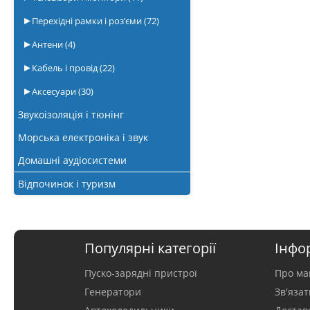
Перехідні рамки і роз’єми
(72)
Антени
(4)
Кабель і провід
(22)
Аксесуари
(30)
Звукоізоляція і тюнінг
Морська електроніка і звук
Домашні аудіосистеми
Відпочинок і туризм
Популярні категорії
Інфо
Пуско-зарядні пристрої
Про ма
Генератори
Зв'яза