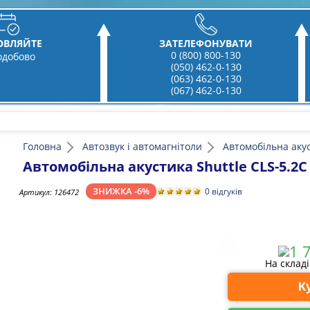
ОВЛЯЙТЕ
ЗАТЕЛЕФОНУВАТИ
0 (800) 800-130
одобово
(050) 462-0-130
(063) 462-0-130
(067) 462-0-130
Головна
Автозвук і автомагнітоли
Автомобільна аку
Автомобільна акустика Shuttle CLS-5.2C
ЗНИЖКА -6%
0 відгуків
Артикул:
126472
На склад