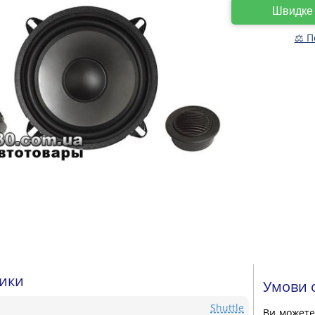
Швидк
⚖ П
тики
Умови 
Shuttle
Ви может