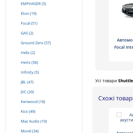
EMPHASER
(5)
Eton
(19)
Focal
(51)
GAS
(2)
Автомо
Ground Zero
(57)
Focal Int
Helix
(2)
для
Hertz
(56)
Infinity
(5)
Усі товари
Shuttle
JBL
(47)
JVC
(20)
Схожі това
Kenwood
(18)
Kicx
(49)
Mac Audio
(10)
Morel
(34)