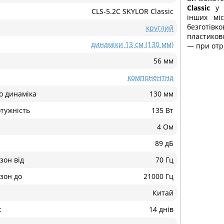
Classic
у К
CLS-5.2C SKYLOR Classic
інших міс
безготівк
круглий
пластиков
динаміки 13 см (130 мм)
— при отр
56 мм
компонентна
о динаміка
130 мм
тужність
135 Вт
4 Ом
89 дБ
зон від
70 Гц
зон до
21000 Гц
Китай
с
14 днів