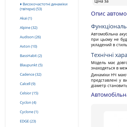
Ціна за
♦ Високочастотні динаміки
(твітери)
(53)
Опис автомоб
Akai
(1)
Функціональ
Alpine
(32)
Автомобільна акус
Audison
(26)
при цьому не буд
укладений в стиль
Axton
(10)
Технічні хар
BassHabit
(2)
Модель має довго
Blaupunkt
(5)
знаходяться в меж
Cadence
(32)
Динаміки НЧ мають
представлені у ви
Calcell
(9)
діаметр становить
Celsior
(15)
Автомобільна
Cyclon
(4)
Cyclone
(1)
EDGE
(23)