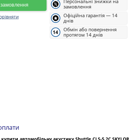
Персональні знижки на
е замовлення
замовлення
Офіційна гарантія — 14
орівняти
днів
Обмін або повернення
протягом 14 днів
оплати
е
купити автомобільну акустику Shuttle CLS-5.2C SKYLOR