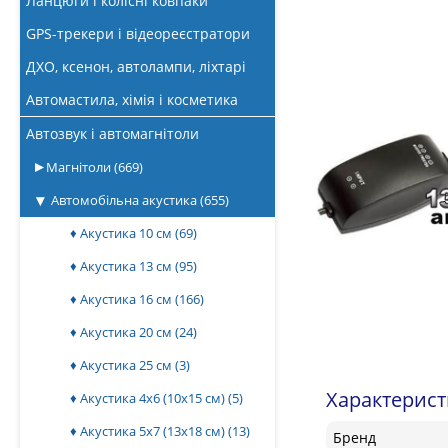
Ланцюги і колісні ковпаки
GPS-трекери і відеореєстратори
ДХО, ксенон, автолампи, ліхтарі
Автомастила, хімія і косметика
Автозвук і автомагнітоли
Магнітоли
(669)
Автомобільна акустика
(655)
♦ Акустика 10 см
(69)
♦ Акустика 13 см
(95)
♦ Акустика 16 см
(166)
♦ Акустика 20 см
(24)
♦ Акустика 25 см
(3)
Характерис
♦ Акустика 4x6 (10х15 см)
(5)
♦ Акустика 5x7 (13х18 см)
(13)
Бренд