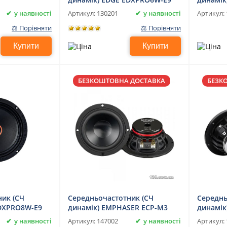
у наявності
у наявності
Артикул:
130201
Артикул:
⚖ Порівняти
⚖ Порівняти
Купити
Купити
БЕЗКОШТОВНА ДОСТАВКА
БЕЗК
ик (СЧ
Середньочастотник (СЧ
Середнь
EDXPRO8W-E9
динамік) EMPHASER ECP-M3
динамік
у наявності
у наявності
Артикул:
147002
Артикул: