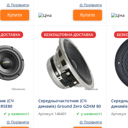
⚖ Порівняти
⚖ Порівняти
Купити
Купити
 ДОСТАВКА
БЕЗКОШТОВНА ДОСТАВКА
БЕЗК
ик (СЧ
Середньочастотник (СЧ
Середнь
-RSE80
динамік) Ground Zero GZHM 80
динамік
80SQ
у наявності
у наявності
Артикул:
146491
Артикул:
⚖ Порівняти
⚖ Порівняти