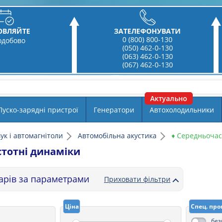
ОВЛЯЙТЕ
ЗАТЕЛЕФОНУВАТИ
0 (800) 800-130
одобово
(050) 462-0-130
(063) 462-0-130
(067) 462-0-130
Пуско-зарядні пристрої
Генератори
Автохолодильники
ук і автомагнітоли
Автомобільна акустика
♦ Середньочас
тотні динаміки
варів за параметрами
Приховати фільтри
Ціна
Спец. про
без