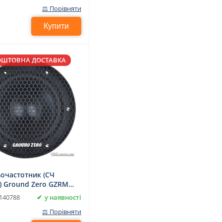
⚖ Порівняти
Купити
ОШТОВНА ДОСТАВКА
очастотник (СЧ
) Ground Zero GZRM
у наявності
140788
⚖ Порівняти