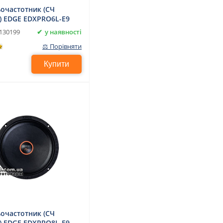
очастотник (СЧ
) EDGE EDXPRO6L-E9
у наявності
130199
⚖ Порівняти
Купити
очастотник (СЧ
) EDGE EDXPRO8L-E9