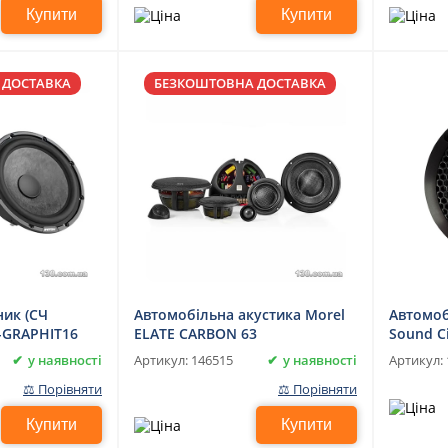
Купити
Купити
 ДОСТАВКА
БЕЗКОШТОВНА ДОСТАВКА
ик (СЧ
Автомобільна акустика Morel
Автомоб
T-GRAPHIT16
ELATE CARBON 63
Sound Ci
у наявності
у наявності
Артикул:
146515
Артикул:
⚖ Порівняти
⚖ Порівняти
Купити
Купити