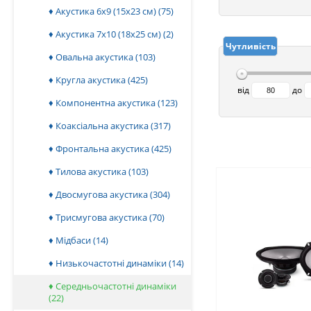
♦ Акустика 6x9 (15х23 см)
(75)
♦ Акустика 7x10 (18х25 см)
(2)
Чутливість
♦ Овальна акустика
(103)
♦ Кругла акустика
(425)
від
до
♦ Компонентна акустика
(123)
♦ Коаксіальна акустика
(317)
♦ Фронтальна акустика
(425)
♦ Тилова акустика
(103)
♦ Двосмугова акустика
(304)
♦ Трисмугова акустика
(70)
♦ Мідбаси
(14)
♦ Низькочастотні динаміки
(14)
♦ Середньочастотні динаміки
(22)