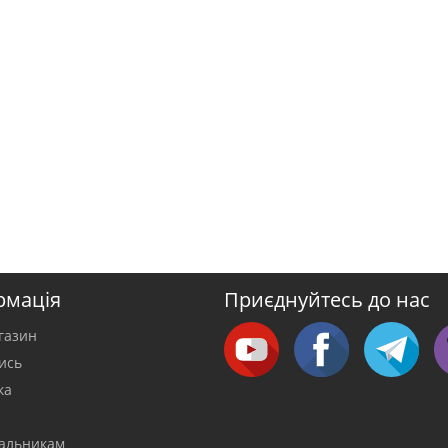
рмація
Приєднуйтесь до нас
газин
тись
ка
а
альникам