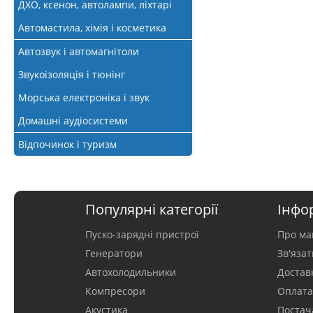
ДХО, ксенон, автолампи, ліхтарі
Автомастила, хімія і косметика
Автозвук і автомагнітоли
Звукоізоляція і тюнінг
Морська електроніка і звук
Домашні аудіосистеми
Відпочинок і туризм
Популярні категорії
Інфо
Пуско-зарядні пристрої
Про ма
Генератори
Зв'яза
Автохолодильники
Достав
Компресори
Оплат
Акустика
Постач