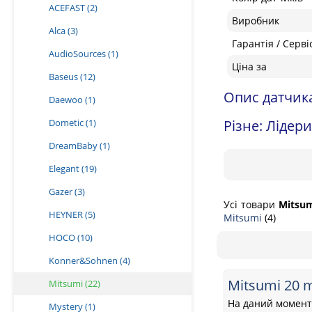
ACEFAST
(2)
Виробник
Alca
(3)
Гарантія / Серві
AudioSources
(1)
Ціна за
Baseus
(12)
Опис датчик
Daewoo
(1)
Dometic
(1)
Різне: Лідер
DreamBaby
(1)
Elegant
(19)
Gazer
(3)
Усі товари
Mitsu
HEYNER
(5)
Mitsumi
(4)
HOCO
(10)
Konner&Sohnen
(4)
Mitsumi 20
Mitsumi
(22)
На даний момент 
Mystery
(1)