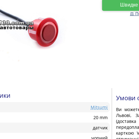
Швидк
⚖ П
тики
Умови 
Mitsumi
Ви може
Львові, З
20 mm
(доставка
передопла
датчик
карткою V
чорний
отриманні