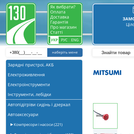
Як вибрати?
Оплата
Доставка
ЗАМ
Гарантія
Ціл
Про магазин
Статті
УКР
РУС
ENG
наберіть мене
Зарядні пристрої, АКБ
Електроживлення
Електроінструменти
Інструменти, лебідки
Автопідігріви сидінь і дзеркал
Автоаксесуари
Компресори і насоси
(221)