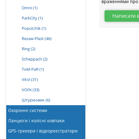
враженнями про 
Omni
(1)
Написати 
ParkCity
(1)
Poputchik
(1)
Rezaw-Plast
(46)
Ring
(2)
Scheppach
(2)
ToM-PaR
(1)
Vitol
(31)
VOIN
(33)
Штурмовик
(6)
Охоронні системи
Ланцюги і колісні ковпаки
GPS-трекери і відеореєстратори