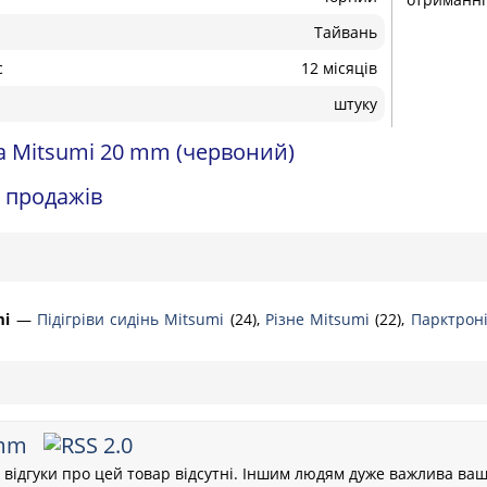
Тайвань
с
12 місяців
штуку
а Mitsumi 20 mm (червоний)
и продажів
mi
—
Підігріви сидінь Mitsumi
(24),
Різне Mitsumi
(22),
Парктрон
 mm
відгуки про цей товар відсутні. Іншим людям дуже важлива ваш