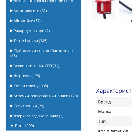
Дитячі автокрісла і бустери
(120)
Автопилососи
(82)
Мінімийки
(57)
Радар-детектори
(2)
Тенти і чохли
(345)
Підйомники стекол і багажників
(15)
Звукові сигнали, СГП
(31)
Двірники
(175)
Коври салону
(305)
Характерис
Аптечки, вогнегасники, знаки
(120)
Бренд
Парктроніки
(79)
Марка
Дзеркала заднього виду
(3)
Тип
Різне
(209)
Колір датчиків