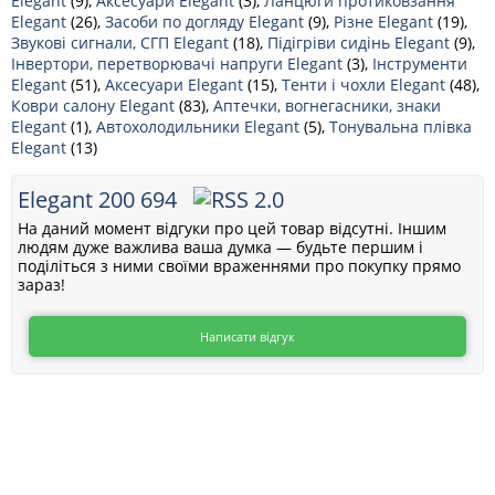
Elegant
(9),
Аксесуари Elegant
(3),
Ланцюги протиковзання
Elegant
(26),
Засоби по догляду Elegant
(9),
Різне Elegant
(19),
Звукові сигнали, СГП Elegant
(18),
Підігріви сидінь Elegant
(9),
Інвертори, перетворювачі напруги Elegant
(3),
Інструменти
Elegant
(51),
Аксесуари Elegant
(15),
Тенти і чохли Elegant
(48),
Коври салону Elegant
(83),
Аптечки, вогнегасники, знаки
Elegant
(1),
Автохолодильники Elegant
(5),
Тонувальна плівка
Elegant
(13)
Elegant 200 694
На даний момент відгуки про цей товар відсутні. Іншим
людям дуже важлива ваша думка — будьте першим і
поділіться з ними своїми враженнями про покупку прямо
зараз!
Написати відгук