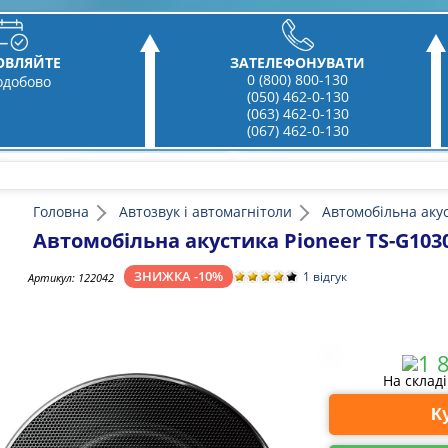
ОВЛЯЙТЕ
ЗАТЕЛЕФОНУВАТИ
0 (800) 800-130
одобово
(050) 462-0-130
(063) 462-0-130
(067) 462-0-130
Головна
Автозвук і автомагнітоли
Автомобільна аку
Автомобільна акустика Pioneer TS-G103
ЗНИЖКА -10%
1 відгук
Артикул:
122042
На склад