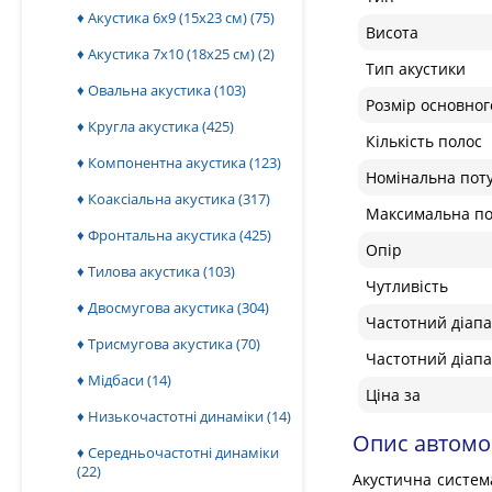
♦ Акустика 6x9 (15х23 см)
(75)
Висота
♦ Акустика 7x10 (18х25 см)
(2)
Тип акустики
♦ Овальна акустика
(103)
Розмір основног
♦ Кругла акустика
(425)
Кількість полос
♦ Компонентна акустика
(123)
Номінальна поту
♦ Коаксіальна акустика
(317)
Максимальна по
♦ Фронтальна акустика
(425)
Опір
♦ Тилова акустика
(103)
Чутливість
♦ Двосмугова акустика
(304)
Частотний діапа
♦ Трисмугова акустика
(70)
Частотний діапа
♦ Мідбаси
(14)
Ціна за
♦ Низькочастотні динаміки
(14)
Опис автомоб
♦ Середньочастотні динаміки
(22)
Акустична система