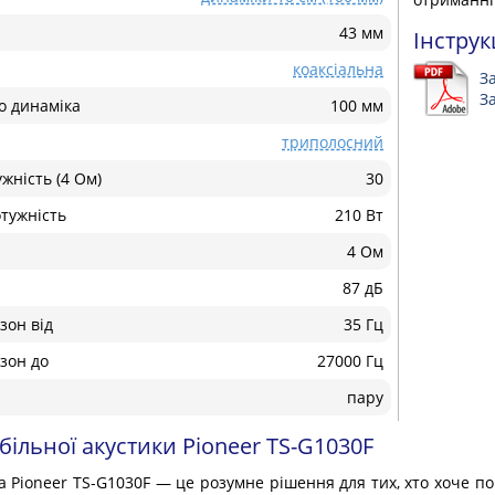
43 мм
Інструк
коаксіальна
З
З
о динаміка
100 мм
триполосний
жність (4 Ом)
30
тужність
210 Вт
4 Ом
87 дБ
зон від
35 Гц
зон до
27000 Гц
пару
ільної акустики Pioneer TS-G1030F
 Pioneer TS-G1030F — це розумне рішення для тих, хто хоче пок