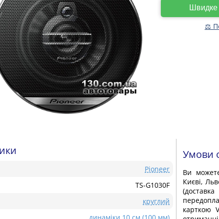
Швидк
⚖ П
тики
Умови 
Pioneer
Ви може
Києві, Льв
TS-G1030F
(доставка
передопла
круглий
карткою V
динаміки 10 см (100 мм)
отриманні