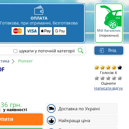
ОПЛАТА
Готівкова, при отриманні, безготівкова
Мій багажник
(порожньо)
Вхід
шукати у поточній категорії
стика
Pioneer
0F
Голосів: 6
Оцінити
Написати відгук
Доставка по Україні
і:
у наявності
Купити
Найкраща ціна