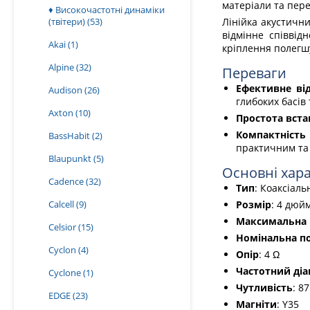
матеріали та пере
♦ Високочастотні динаміки
(твітери)
(53)
Лінійка акустичн
відмінне співвід
Akai
(1)
кріплення полегшу
Alpine
(32)
Переваги
Ефективне від
Audison
(26)
глибоких басів
Axton
(10)
Простота вст
Компактність
BassHabit
(2)
практичним та 
Blaupunkt
(5)
Основні хар
Cadence
(32)
Тип
: Коаксіаль
Calcell
(9)
Розмір
: 4 дюйм
Максимальна 
Celsior
(15)
Номінальна п
Cyclon
(4)
Опір
: 4 Ω
Частотний діа
Cyclone
(1)
Чутливість
: 8
EDGE
(23)
Магніти
: Y35