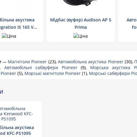
більна акустика
Мідбас (вуфер) Audison AP 5
Авто
egration IS 165 VW
Prima
Fo
 Volkswagen
r
—
Магнітоли Pioneer
(23),
Автомобільна акустика Pioneer
(30),
П
),
Автомобільні сабвуфери Pioneer
(9),
Морська акустика 
 Pioneer
(5),
Морські магнітоли Pioneer
(1),
Морські сабвуфери Pi
ри
ільна акустика
od KFC-PS1095