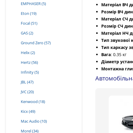
EMPHASER
(5)
Матеріал ВЧ д
Розмір ВЧ дин
Eton
(19)
Матеріал СЧ д
Focal
(51)
Розмір СЧ дин
GAS
(2)
Матеріал НЧ 
Тип звукової
Ground Zero
(57)
Тип каркасу з
Helix
(2)
Вага
: 0.35 кг
Діаметр устан
Hertz
(56)
Монтажна гли
Infinity
(5)
Автомобільна
JBL
(47)
JVC
(20)
Kenwood
(18)
Kicx
(49)
Mac Audio
(10)
Morel
(34)