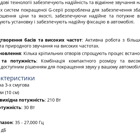
дові технології забезпечують надійність та відмінне звучання на
их систем покращеної G-серії розроблена для забезпечення зб
ношення ціни та якості, забезпечуючи надійне та потужне ві
ють установку і забезпечують надійну фіксацію в автомобілі.
творення басів та високих частот
: Активна робота з біль
 та природного звучання на високих частотах.
ановлення
: Кілька кріпильних отворів спрощують процес встано
 та потужність
: Комбінація компактного розміру та висок
доступним рішенням для покращення звуку у вашому автомобіл
актеристики
на 3-х смугова
и (10 см)
вихідна потужність
: 210 Вт
отужність
: 30 Вт
пазон
: 35 - 27,000 Гц
7 дБ