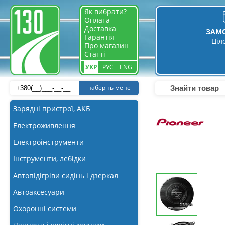
Як вибрати?
Оплата
Доставка
ЗАМ
Гарантія
Ціл
Про магазин
Статті
УКР
РУС
ENG
наберіть мене
Зарядні пристрої, АКБ
Електроживлення
Електроінструменти
Інструменти, лебідки
Автопідігріви сидінь і дзеркал
Автоаксесуари
Охоронні системи