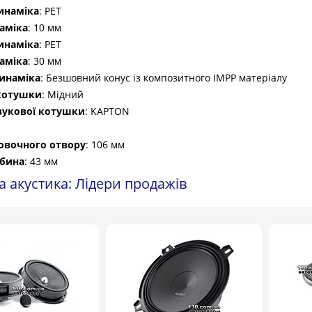
инаміка
: PET
аміка
: 10 мм
инаміка
: PET
аміка
: 30 мм
динаміка
: Безшовний конус із композитного IMPP матеріалу
 котушки
: Мідний
вукової котушки
: KAPTON
овочного отвору
: 106 мм
бина
: 43 мм
 акустика: Лідери продажів