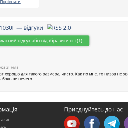
Порівняти
G1030F — відгуки
власний відгук або відобразити всі (1)
2023 21:16:15
т хорошо для такого размера, чисто. Как по мне, то низов не х
ь больше нечего.
рмація
Приєднуйтесь до нас
газин
тись