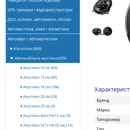
Ланцюги і колісні ковпаки
GPS-трекери і відеореєстратори
ДХО, ксенон, автолампи, ліхтарі
Автомастила, хімія і косметика
Автозвук і автомагнітоли
Магнітоли
(669)
Автомобільна акустика
(655)
♦ Акустика 10 см
(69)
♦ Акустика 13 см
(95)
♦ Акустика 16 см
(166)
Характерис
♦ Акустика 20 см
(24)
Бренд
♦ Акустика 25 см
(3)
Марка
♦ Акустика 4x6 (10х15 см)
(5)
Типорозмір
♦ Акустика 5x7 (13х18 см)
(13)
Тип