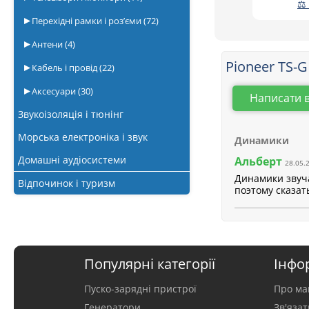
⚖ 
Перехідні рамки і роз’єми
(72)
Антени
(4)
Pioneer TS-
Кабель і провід
(22)
Аксесуари
(30)
Написати 
Звукоізоляція і тюнінг
Морська електроніка і звук
Динамики
Домашні аудіосистеми
Альберт
28.05.
Динамики звуча
Відпочинок і туризм
поэтому сказат
Популярні категорії
Інфо
Пуско-зарядні пристрої
Про ма
Генератори
Зв'яза