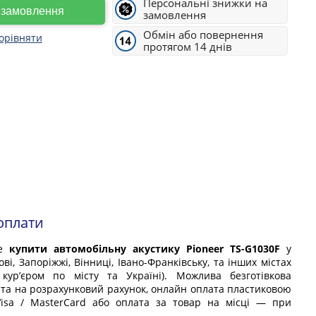
Персональні знижки на
е замовлення
замовлення
Обмін або повернення
орівняти
протягом 14 днів
оплати
те
купити автомобільну акустику Pioneer TS-G1030F
у
ові, Запоріжжі, Вінниці, Івано-Франківську, та інших містах
 кур’єром по місту та Україні). Можлива безготівкова
та на розрахунковий рахунок, онлайн оплата пластиковою
isa / MasterCard або оплата за товар на місці — при
.