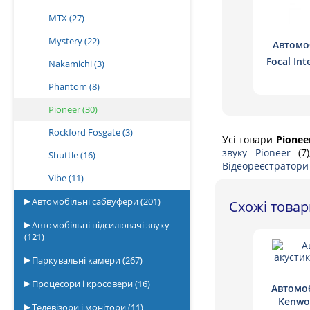
MTX
(27)
Mystery
(22)
Автомо
Focal Int
Nakamichi
(3)
для
Phantom
(8)
Pioneer
(30)
Rockford Fosgate
(3)
Усі товари
Pionee
звуку Pioneer
(7
Shuttle
(16)
Відеореєстратори
Vibe
(11)
Автомобільні сабвуфери
(201)
Схожі това
Автомобільні підсилювачі звуку
(121)
Паркувальні камери
(267)
Процесори і кросовери
(16)
Автомоб
Kenwo
Телевізори і монітори
(11)