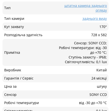
штатна камера заднього
Тип
огляду
Тип камери
заднього виду
Кут захвату
170°
Розподільча здатність
728 x 582
Сенсор: SONY CCD;
Робочі температури: від -30
Примітка
до +70 °С;
Ступінь захисту - IP68;
Світлочутливість: 0,1 lux
Виробник
Китай
Гарантія / Сервіс
24 місяці
Ціна за
штуку
Сенсор
SONY CCD
Робочі температури
від -30 до +70 °С
Світлочутливість
0,1 lux