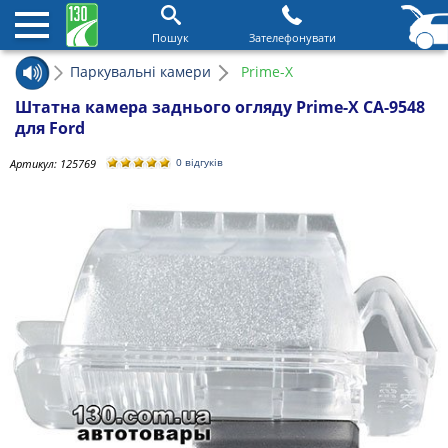
Пошук
Зателефонувати
Паркувальні камери
Prime-X
Штатна камера заднього огляду Prime-X CA-9548
для Ford
Артикул:
125769
0 відгуків