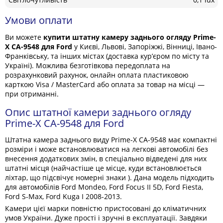
Умови оплати
Ви можете
купити штатну камеру заднього огляду Prime-
X CA-9548 для Ford
у Києві, Львові, Запоріжжі, Вінниці, Івано-
Франківську, та інших містах (доставка кур’єром по місту та
Україні). Можлива безготівкова передоплата на
розрахунковий рахунок, онлайн оплата пластиковою
карткою Visa / MasterCard або оплата за товар на місці —
при отриманні.
Опис штатної камери заднього огляду
Prime-X CA-9548 для Ford
Штатна камера заднього виду Prime-X CA-9548 має компактні
розміри і може встановлюватися на легкові автомобілі без
внесення додаткових змін, в спеціально відведені для них
штатні місця (найчастіше це місце, куди встановлюється
ліхтар, що підсвічує номерні знаки ). Дана модель підходить
для автомобілів Ford Mondeo, Ford Focus II 5D, Ford Fiesta,
Ford S-Max, Ford Kuga I 2008-2013.
Камери цієї марки повністю пристосовані до кліматичних
умов України. Дуже прості і зручні в експлуатації. Завдяки