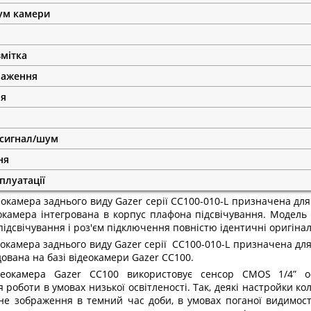
ум камери
мітка
раження
ня
 сигнал/шум
ня
плуатації
окамера заднього виду Gazer серії CC100-010-L призначена для
еокамера інтегрована в корпус плафона підсвічування. Модель
ідсвічування і роз'єм підключення повністю ідентичні оригіна
окамера заднього виду Gazer серії CC100-010-L призначена для
дована на базі відеокамери Gazer CC100.
деокамера Gazer СС100 використовує сенсор CMOS 1/4” о
роботи в умовах низької освітленості. Так, деякі настройки кол
не зображення в темний час доби, в умовах поганої видимост