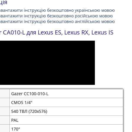
ція
авантажити інструкцію безкоштовно українською мовою
авантажити інструкцію безкоштовно російською мовою
авантажити інструкцію безкоштовно англійською мовою
A010-L для Lexus ES, Lexus RX, Lexus IS
Gazer CC100-010-L
CMOS 1/4"
540 ТВЛ (720х576)
PAL
170°