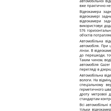
автомобільної ві
вже практично не
Відеокамера задн
відеокамері задн
відеокамери зад
використовує дод
576 горизонтальн
об'єктів потрапля
Автомобільна ві
автомобіля. При 
лінзи. В відеокам
до перешкоди, то
Таким чином, вод
автомобіля Gazer
перегляді в дзерк
Автомобільна віде
вологи. На відмін
спеціальному ве
герметичного шва.
дроту метрової 
стандартам контро
Всі автомобільні 
тільки відеокаме