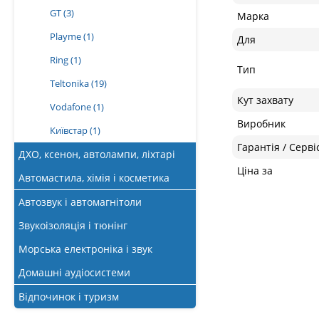
GT
(3)
Марка
Playme
(1)
Для
Ring
(1)
Тип
Teltonika
(19)
Кут захвату
Vodafone
(1)
Виробник
Київстар
(1)
Гарантія / Серві
ДХО, ксенон, автолампи, ліхтарі
Ціна за
Автомастила, хімія і косметика
Автозвук і автомагнітоли
Звукоізоляція і тюнінг
Морська електроніка і звук
Домашні аудіосистеми
Відпочинок і туризм