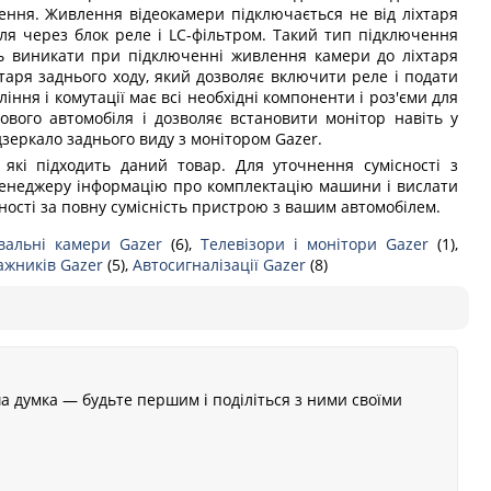
ення. Живлення відеокамери підключається не від ліхтаря
іля через блок реле і LC-фільтром. Такий тип підключення
ть виникати при підключенні живлення камери до ліхтаря
таря заднього ходу, який дозволяє включити реле і подати
іння і комутації має всі необхідні компоненти і роз'єми для
вого автомобіля і дозволяє встановити монітор навіть у
дзеркало заднього виду з монітором Gazer.
 які підходить даний товар. Для уточнення сумісності з
менеджеру інформацію про комплектацію машини і вислати
ьності за повну сумісність пристрою з вашим автомобілем.
вальні камери Gazer
(6),
Телевізори і монітори Gazer
(1),
гажників Gazer
(5),
Автосигналізації Gazer
(8)
а думка — будьте першим і поділіться з ними своїми