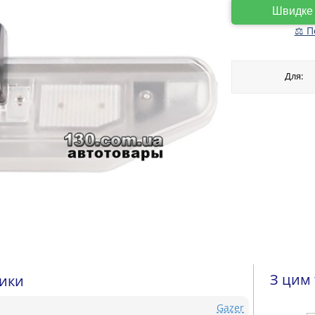
Швидк
⚖ П
Для:
З цим
тики
Gazer