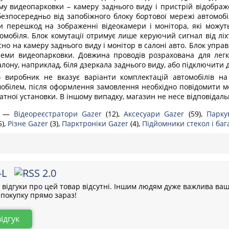
му видеопарковки – камеру заднього виду і пристрій відображ
 безпосередньо від запобіжного блоку бортової мережі автомоб
и перешкод на зображенні відеокамери і монітора, які можу
омобіля. Блок комутації отримує лише керуючий сигнал від ліх
о на камеру заднього виду і монітор в салоні авто. Блок управл
еми видеопарковки. Довжина проводів розрахована для легко
алону, наприклад, біля дзеркала заднього виду, або підключити 
 виробник не вказує варіанти комплектацій автомобілів на
обілем, після оформлення замовлення необхідно повідомити 
атної установки. В іншому випадку, магазин не несе відповідал
—
Відеореєстратори Gazer
(12),
Аксесуари Gazer
(59),
Парку
5),
Різне Gazer
(3),
Парктроніки Gazer
(4),
Підйомники стекол і ба
-L
відгуки про цей товар відсутні. Іншим людям дуже важлива ваш
покупку прямо зараз!
відгук