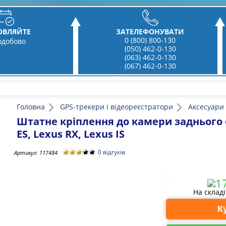
ОВЛЯЙТЕ
ЗАТЕЛЕФОНУВАТИ
0 (800) 800-130
одобово
(050) 462-0-130
(063) 462-0-130
(067) 462-0-130
Головна
GPS-трекери і відеореєстратори
Аксесуари
Штатне кріплення до камери заднього о
ES, Lexus RX, Lexus IS
0 відгуків
Артикул:
117484
На склад