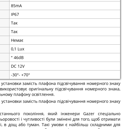
85mA
IP67
Так
Так
Немає
0,1 Lux
" 46dB
DC 12V
-30°- +70°
 установки замість плафона підсвічування номерного знаку
 використовує оригінальну підсвічування номерного знака,
льному плафону освітлення.
 установки замість плафона підсвічування номерного знаку
станнього покоління, який інженери Gazer спеціально
ьоровості і чутливості були змінені для того, щоб отримати
і, в дощ або туман. Такі умови є найбільш складними для