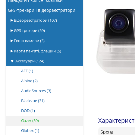
Ланцюги і колісні ковпаки
GPS-трекери і відеореєстратори
Відеореєстратори
(107)
GPS трекери
(59)
Екшн камери
(3)
Карти пам’яті, флешки
(5)
Аксесуари
(124)
AEE
(1)
Alpine
(2)
AudioSources
(3)
Blackvue
(31)
DOD
(1)
Характерис
Gazer
(59)
Globex
(1)
Бренд