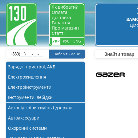
Як вибрати?
Оплата
Доставка
ЗАМ
Гарантія
Ціл
Про магазин
Статті
УКР
РУС
ENG
наберіть мене
Зарядні пристрої, АКБ
Електроживлення
Електроінструменти
Інструменти, лебідки
Автопідігріви сидінь і дзеркал
Автоаксесуари
Охоронні системи