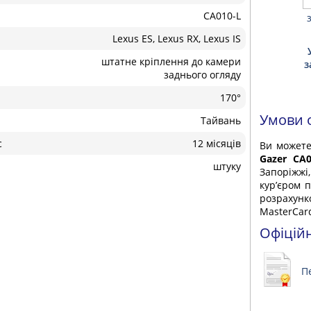
CA010-L
Lexus ES, Lexus RX, Lexus IS
штатне кріплення до камери
з
заднього огляду
170°
Умови 
Тайвань
с
12 місяців
Ви может
Gazer CA0
штуку
Запоріжжі
кур’єром 
розрахунк
MasterCard
Офіцій
П