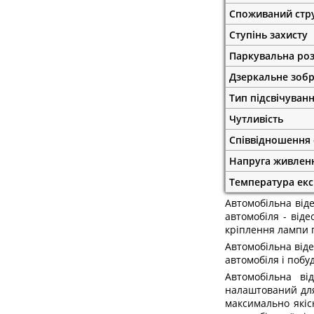
Споживаний стр
Ступінь захисту
Паркувальна роз
Дзеркальне зоб
Тип підсвічуван
Чутливість
Співвідношення
Напруга живлен
Температура екс
Автомобільна віде
автомобіля - від
кріплення лампи п
Автомобільна віде
автомобіля і побу
Автомобільна ві
налаштований для 
максимально якіс