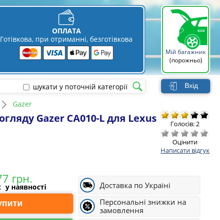
ОПЛАТА
Готівкова, при отриманні, безготівкова
Мій багажник
(порожньо)
Вхід
шукати у поточній категорії
Gazer
гляду Gazer CA010-L для Lexus
Голосів: 2
Оцінити
Написати відгук
Доставка по Україні
і:
у наявності
Персональні знижки на
Купити
замовлення