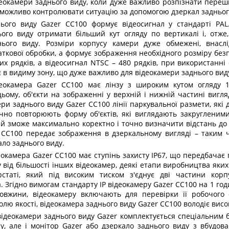
деокамери заднього виду, коли дуже важливо розпізнати переш
можливо контролювати ситуацію за допомогою дзеркал заднього
ього виду Gazer CC100 формує відеосигнал у стандарті PAL
ього виду отримати більший кут огляду по вертикалі і, отже
нього виду. Розміри корпусу камери дуже обмежені, внасл
аткової обробки, а формує зображення необхідного розміру без
их рядків, а відеосигнал NTSC – 480 рядків, при використанні
є в видиму зону, що дуже важливо для відеокамери заднього вид
деокамера Gazer CC100 має лінзу з широким кутом огляду 
цьому, об'єкти на зображенні у верхній і нижній частині виг
ери заднього виду Gazer CC100 лінії паркувальної размети, як
чно повторюють форму об'єктів, які виглядають закругленими
ій зможе максимально коректно і точно визначити відстань до
 CC100 передає зображення в дзеркальному вигляді – таким ч
ало заднього виду.
окамера Gazer CC100 має ступінь захисту IP67, що передбачає 
у від більшості інших відеокамер, деякі етапи виробництва як
рстаті, який під високим тиском з'єднує дві частини кор
 Згідно вимогам стандарту IP відеокамеру Gazer CC100 на 1 год
довжини, відеокамеру включають для перевірки її робочого 
лю якості, відеокамера заднього виду Gazer CC100 володіє висок
відеокамери заднього виду Gazer комплектується спеціальним б
ру, але і монітор Gazer або дзеркало заднього виду з вбудо