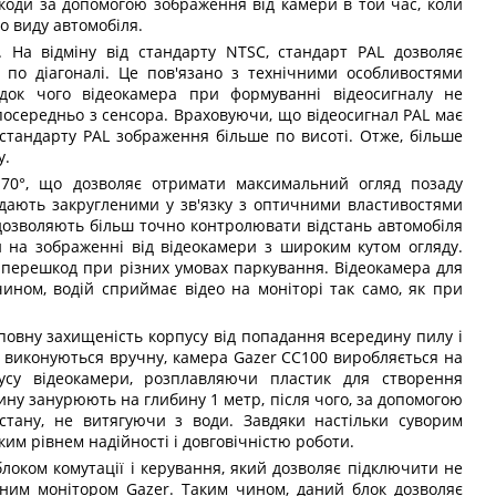
коди за допомогою зображення від камери в той час, коли
 виду автомобіля.
. На відміну від стандарту NTSC, стандарт PAL дозволяє
, по діагоналі. Це пов'язано з технічними особливостями
ідок чого відеокамера при формуванні відеосигналу не
посередньо з сенсора. Враховуючи, що відеосигнал PAL має
 стандарту PAL зображення більше по висоті. Отже, більше
у.
170°, що дозволяє отримати максимальний огляд позаду
лядають закругленими у зв'язку з оптичними властивостями
і дозволяють більш точно контролювати відстань автомобіля
 на зображенні від відеокамери з широким кутом огляду.
 перешкод при різних умовах паркування. Відеокамера для
ином, водій сприймає відео на моніторі так само, як при
повну захищеність корпусу від попадання всередину пилу і
их виконуються вручну, камера Gazer СС100 виробляється на
пусу відеокамери, розплавляючи пластик для створення
ину занурюють на глибину 1 метр, після чого, за допомогою
стану, не витягуючи з води. Завдяки настільки суворим
им рівнем надійності і довговічністю роботи.
локом комутації і керування, який дозволяє підключити не
ваним монітором Gazer. Таким чином, даний блок дозволяє