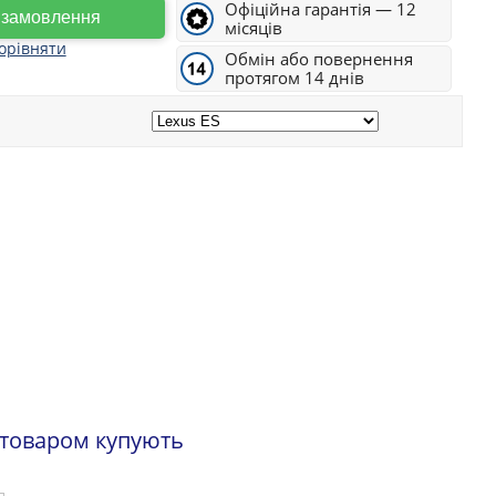
Офіційна гарантія — 12
е замовлення
місяців
орівняти
Обмін або повернення
протягом 14 днів
 товаром купують