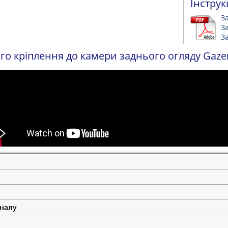
Інструк
З
З
З
о кріплення до камери заднього огляду Gazer C
гналу