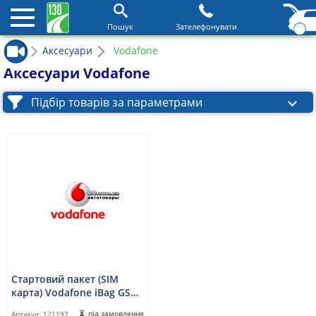
Пошук
Зателефонувати
Аксесуари
Vodafone
Аксесуари Vodafone
Підбір товарів за параметрами
Стартовий пакет (SIM
карта) Vodafone iBag GSM
SIM-start
під замовлення
Артикул:
121197