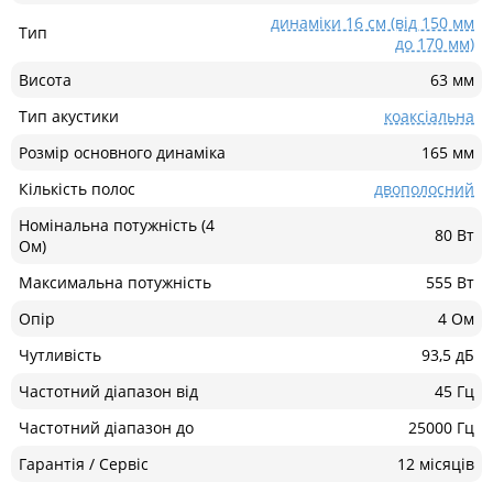
динаміки 16 см (від 150 мм
Тип
до 170 мм)
Висота
63 мм
Тип акустики
коаксіальна
Розмір основного динаміка
165 мм
Кількість полос
двополосний
Номінальна потужність (4
80 Вт
Ом)
Максимальна потужність
555 Вт
Опір
4 Ом
Чутливість
93,5 дБ
Частотний діапазон від
45 Гц
Частотний діапазон до
25000 Гц
Гарантія / Сервіс
12 місяців