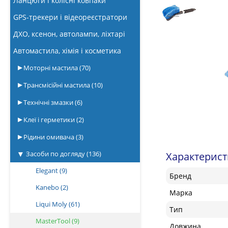
Ланцюги і колісні ковпаки
GPS-трекери і відеореєстратори
ДХО, ксенон, автолампи, ліхтарі
Автомастила, хімія і косметика
Моторні мастила
(70)
Трансмісійні мастила
(10)
Технічні змазки
(6)
Клеї і герметики
(2)
Рідини омивача
(3)
Засоби по догляду
(136)
Характерис
Elegant
(9)
Бренд
Kanebo
(2)
Марка
Liqui Moly
(61)
Тип
MasterTool
(9)
Довжина