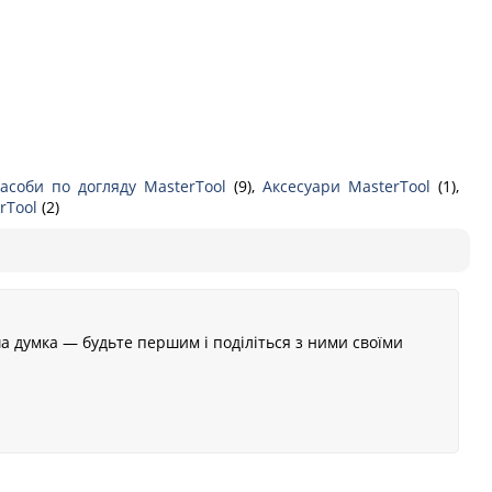
асоби по догляду MasterTool
(9),
Аксесуари MasterTool
(1),
erTool
(2)
а думка — будьте першим і поділіться з ними своїми