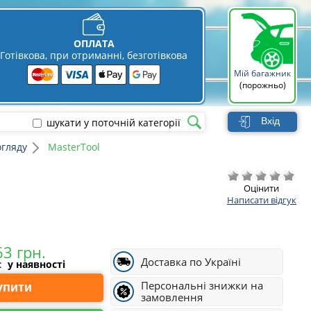
ОПЛАТА
Готівкова, при отриманні, безготівкова
Мій багажник
(порожньо)
Вхід
шукати у поточній категорії
огляду
MasterTool
Оцінити
Написати відгук
Доставка по Україні
і:
у наявності
Персональні знижки на
Купити
замовлення