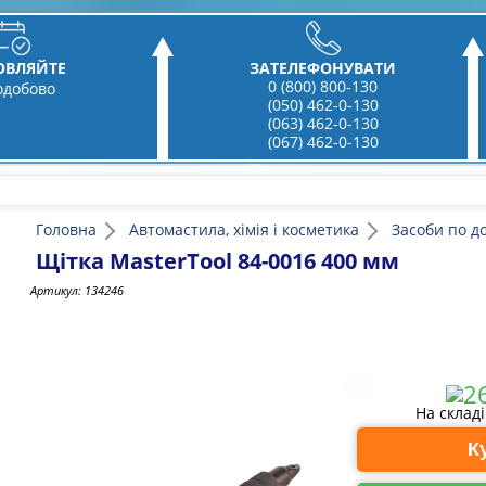
ОВЛЯЙТЕ
ЗАТЕЛЕФОНУВАТИ
0 (800) 800-130
одобово
(050) 462-0-130
(063) 462-0-130
(067) 462-0-130
Головна
Автомастила, хімія і косметика
Засоби по д
Щітка MasterTool 84-0016 400 мм
Артикул:
134246
На склад