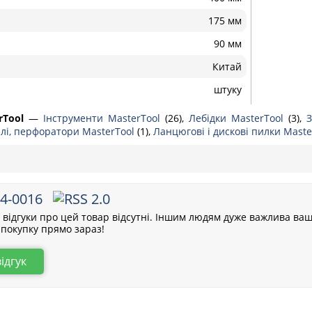
175 мм
90 мм
Китай
штуку
rTool
—
Інструменти MasterTool
(26),
Лебідки MasterTool
(3),
З
лі, перфоратори MasterTool
(1),
Ланцюгові і дискові пилки Mast
84-0016
відгуки про цей товар відсутні. Іншим людям дуже важлива ваш
покупку прямо зараз!
відгук