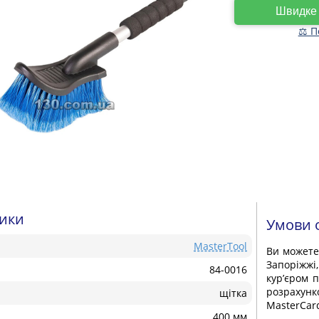
Швидк
⚖ П
тики
Умови 
MasterTool
Ви может
Запоріжжі
84-0016
кур’єром 
розрахунк
щітка
MasterCard
400 мм