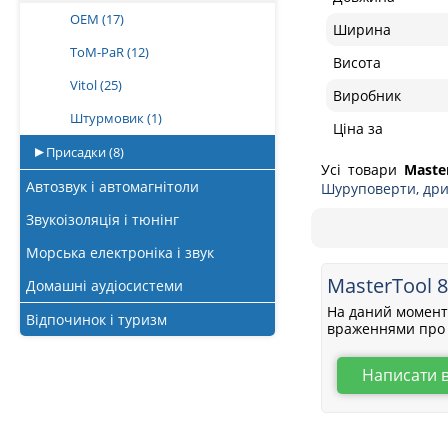
OEM
(17)
Ширина
ToM-PaR
(12)
Висота
Vitol
(25)
Виробник
Штурмовик
(1)
Ціна за
Присадки
(8)
Усі товари
Maste
Автозвук і автомагнітоли
Шуруповерти, дри
Звукоізоляція і тюнінг
Морська електроніка і звук
MasterTool 
Домашні аудіосистеми
На даний момент 
Відпочинок і туризм
враженнями про 
Написати 