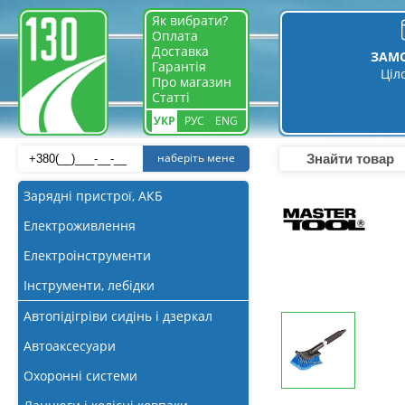
Як вибрати?
Оплата
Доставка
ЗАМ
Гарантія
Ціл
Про магазин
Статті
УКР
РУС
ENG
наберіть мене
Зарядні пристрої, АКБ
Електроживлення
Електроінструменти
Інструменти, лебідки
Автопідігріви сидінь і дзеркал
Автоаксесуари
Охоронні системи