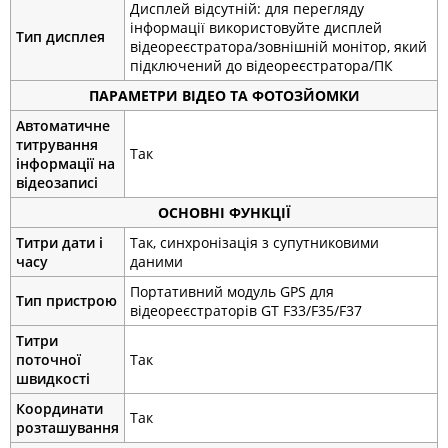
Дисплей відсутній: для перегляду
інформації використовуйте дисплей
Тип дисплея
відеореєстратора/зовнішній монітор, який
підключений до відеореєстратора/ПК
ПАРАМЕТРИ ВІДЕО ТА ФОТОЗЙОМКИ
Автоматичне
титрування
Так
інформації на
відеозаписі
ОСНОВНІ ФУНКЦІЇ
Титри дати і
Так, синхронізація з супутниковими
часу
даними
Портативний модуль GPS для
Тип пристрою
відеореєстраторів GT F33/F35/F37
Титри
поточної
Так
швидкості
Координати
Так
розташування