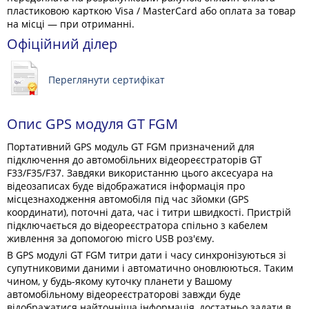
пластиковою карткою Visa / MasterCard або оплата за товар
на місці — при отриманні.
Офіційний ділер
Переглянути сертифікат
Опис GPS модуля GT FGM
Портативний GPS модуль GT FGM призначений для
підключення до автомобільних відеореєстраторів GT
F33/F35/F37. Завдяки використанню цього аксесуара на
відеозаписах буде відображатися інформація про
місцезнаходження автомобіля під час зйомки (GPS
координати), поточні дата, час і титри швидкості. Пристрій
підключається до відеореєстратора спільно з кабелем
живлення за допомогою micro USB роз'єму.
В GPS модулі GT FGM титри дати і часу синхронізуються зі
супутниковими даними і автоматично оновлюються. Таким
чином, у будь-якому куточку планети у Вашому
автомобільному відеореєстраторові завжди буде
відображатися найточніша інформація, достатньо задати в