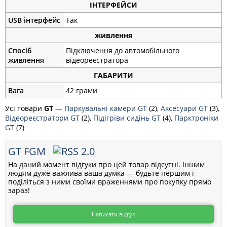
ІНТЕРФЕЙСИ
USB інтерфейс
Так
живлення
Спосіб
Підключення до автомобільного
живлення
відеореєстратора
ГАБАРИТИ
Вага
42 грами
Усі товари
GT
—
Паркувальні камери GT
(2),
Аксесуари GT
(3),
Відеореєстратори GT
(2),
Підігріви сидінь GT
(4),
Парктроніки
GT
(7)
GT FGM
На даний момент відгуки про цей товар відсутні. Іншим
людям дуже важлива ваша думка — будьте першим і
поділіться з ними своїми враженнями про покупку прямо
зараз!
Написати відгук