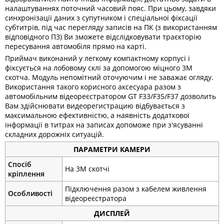
налаштуваннях поточний часовий пояс. При цьому, завдяки
синхронізації даних з супутником і спеціальної фіксації
субтитрів, під час перегляду записів на ПК (з використанням
відповідного ПЗ) Ви зможете відслідковувати траєкторію
пересування автомобіля прямо на карті.
Приймач виконаний у легкому компактному корпусі і
фіксується на лобовому склі за допомогою міцного 3М
скотча. Модуль непомітний оточуючим і не заважає огляду.
Використання такого корисного аксесуара разом з
автомобільним відеореєстратором GT F33/F35/F37 дозволить
Вам здійснювати видеорегистрацию відбувається з
максимальною ефективністю, а наявність додаткової
інформації в титрах на записах допоможе при з'ясуванні
складних дорожніх ситуацій.
ПАРАМЕТРИ КАМЕРИ
Спосіб
На 3М скотчі
кріплення
Підключення разом з кабелем живлення
Особливості
відеореєстратора
ДИСПЛЕЙ