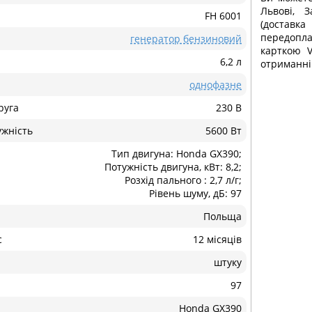
Львові, З
FH 6001
(доставка
передопла
генератор бензиновий
карткою V
6,2 л
отриманні
однофазне
руга
230 В
ужність
5600 Вт
Тип двигуна: Honda GX390;
Потужність двигуна, кВт: 8,2;
Розхід пального : 2,7 л/г;
Рівень шуму, дБ: 97
Польща
с
12 місяців
штуку
97
Honda GX390