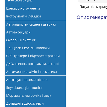
Аксесуари
(39)
Потужність двиг
Електроінструменти
Інструменти, лебідки
Опис генера
Автопідігріви сидінь і дзеркал
Автоаксесуари
Охоронні системи
Ланцюги і колісні ковпаки
GPS-трекери і відеореєстратори
ДХО, ксенон, автолампи, ліхтарі
Автомастила, хімія і косметика
Автозвук і автомагнітоли
Звукоізоляція і тюнінг
Морська електроніка і звук
Домашні аудіосистеми