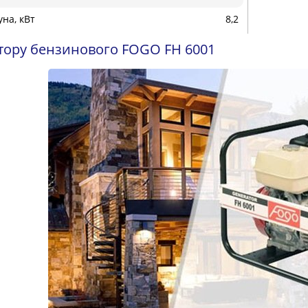
уна, кВт
8,2
тору бензинового FOGO FH 6001