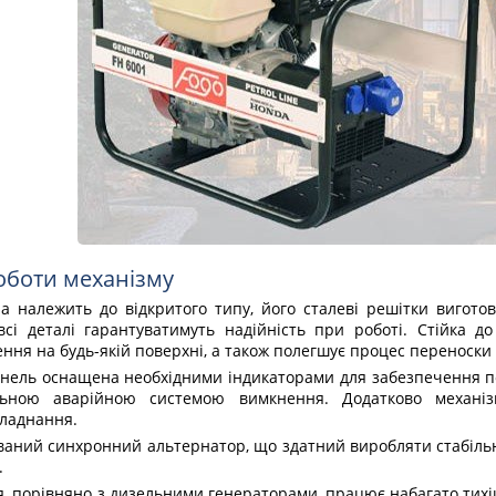
оботи механізму
а належить до відкритого типу, його сталеві решітки виготов
 всі деталі гарантуватимуть надійність при роботі. Стійка
ння на будь-якій поверхні, а також полегшує процес переноски
нель оснащена необхідними індикаторами для забезпечення по
льною аварійною системою вимкнення. Додатково механі
бладнання.
ваний синхронний альтернатор, що здатний виробляти стабіль
.
, порівняно з дизельними генераторами, працює набагато тихіш