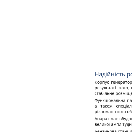
Надійність р
Корпус генератор
результаті чого,
стабільне розміще
Функціональна па
а також спеціа
різноманітного о
Апарат має вбудо
великої амплітуди
Бензинова станція