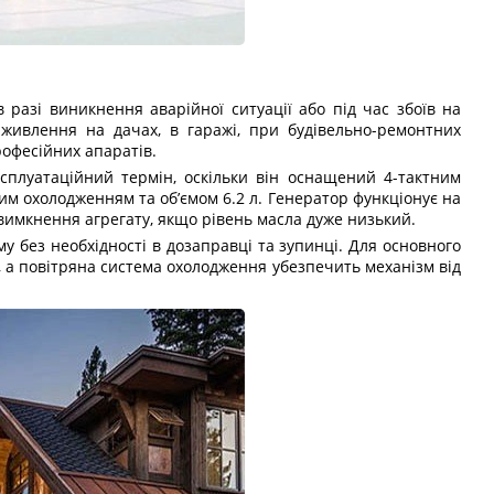
азі виникнення аварійної ситуації або під час збоїв на
 живлення на дачах, в гаражі, при будівельно-ремонтних
рофесійних апаратів.
сплуатаційний термін, оскільки він оснащений 4-тактним
им охолодженням та об’ємом 6.2 л. Генератор функціонує на
вимкнення агрегату, якщо рівень масла дуже низький.
у без необхідності в дозаправці та зупинці. Для основного
, а повітряна система охолодження убезпечить механізм від