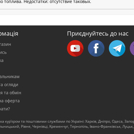
о топлива. Недостатки: отсутствие таковых.
рмація
Приєднуйтесь до нас
газин
тись
ка
а
альникам
та огляди
я та обмін
на оферта
рати?
ка кур’єром та поштовими службами по Україні: Харків, Дніпро, Одеса, Запор
ницький, Рівне, Чернівці, Kременчуг, Тернопіль, Івано-Франківськ, Луцьк,