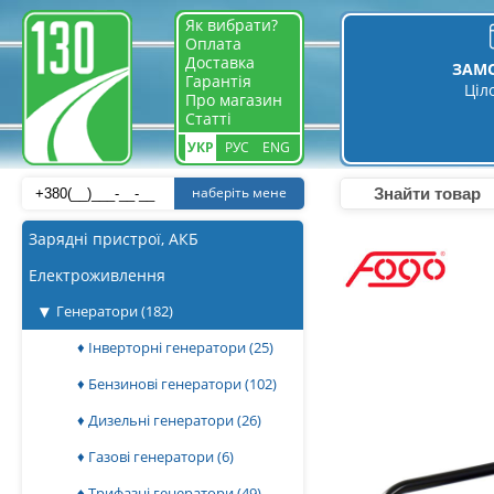
Як вибрати?
Оплата
Доставка
ЗАМ
Гарантія
Ціл
Про магазин
Статті
УКР
РУС
ENG
наберіть мене
Зарядні пристрої, АКБ
Електроживлення
Генератори
(182)
♦ Інверторні генератори
(25)
♦ Бензинові генератори
(102)
♦ Дизельні генератори
(26)
♦ Газові генератори
(6)
♦ Трифазні генератори
(49)