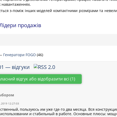
х навантаженнях.
ться з-поміж інших моделей компактними розмірами та невелико
Лідери продажів
—
Генератори FOGO
(46)
1 — відгуки
власний відгук або відобразити всі (1)
выбором
2.2019 12:27:03
ственный, пользуюсь им уже где-то два месяца. Вся конструкци
в использовании и стабильный в работе. Основные плюсы: мощн