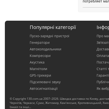
потребляет мал
Популярні категорії
Інфо
Пуско-зарядні пристрої
Про ма
Генератори
Зв'яза
Автохолодильники
Достав
Компресори
Оплат
Акустика
Постач
Магнітоли
Статті 
GPS-трекери
Гаранті
Підсилювачі звуку
Публіч
Автосигналізації
Як виб
© Copyright 130.com.ua 2007–2026. Швидка доставка по Києву, достав
Чернігів, Черкаси, Суми, Житомир, Кам'янське, Кропивницький, Хмель
Ізмаїл та інші...