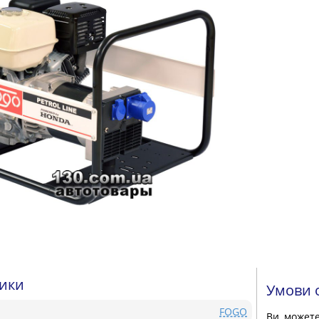
тики
Умови 
FOGO
Ви может