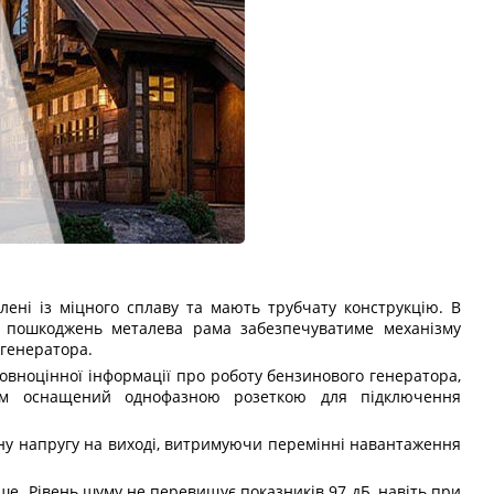
лені із міцного сплаву та мають трубчату конструкцію. В
 до пошкоджень металева рама забезпечуватиме механізму
 генератора.
вноцінної інформації про роботу бензинового генератора,
зм оснащений однофазною розеткою для підключення
ну напругу на виході, витримуючи перемінні навантаження
е. Рівень шуму не перевищує показників 97 дБ, навіть при