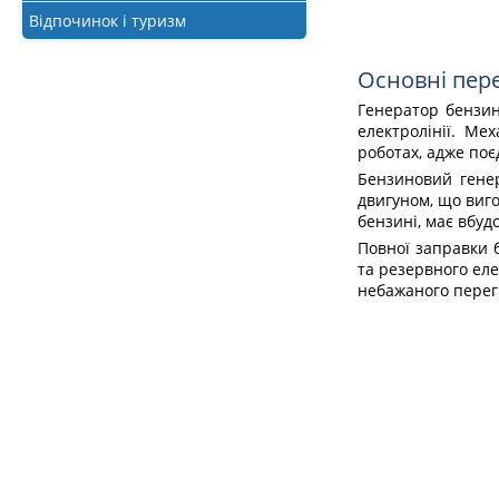
Відпочинок і туризм
Основні пер
Генератор бензин
електролінії. Ме
роботах, адже поє
Бензиновий генер
двигуном, що виго
бензині, має вбу
Повної заправки б
та резервного еле
небажаного перегр