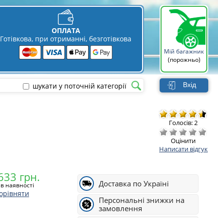
ОПЛАТА
Готівкова, при отриманні, безготівкова
Мій багажник
(порожньо)
Вхід
шукати у поточній категорії
Голосів: 2
Оцінити
Написати відгук
Доставка по Україні
в наявності
орівняти
Персональні знижки на
замовлення