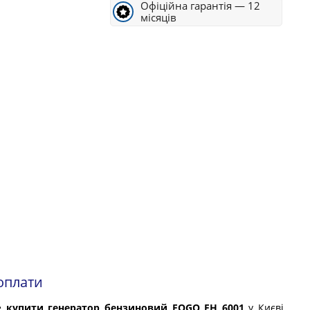
Офіційна гарантія — 12
місяців
оплати
е
купити генератор бензиновий FOGO FH 6001
у Києві,