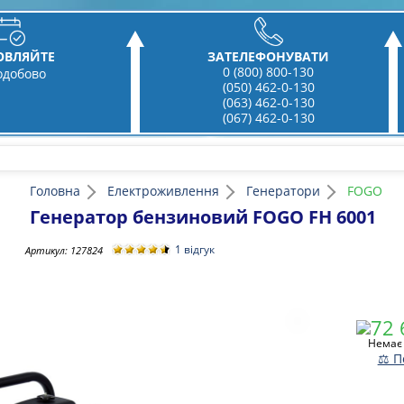
ОВЛЯЙТЕ
ЗАТЕЛЕФОНУВАТИ
0 (800) 800-130
одобово
(050) 462-0-130
(063) 462-0-130
(067) 462-0-130
Головна
Електроживлення
Генератори
FOGO
Генератор бензиновий FOGO FH 6001
1 відгук
Артикул:
127824
Немає 
⚖ П