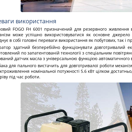
еваги використання
овий FOGO FH 6001 призначений для резервного живлення в р
ханізм може успішно використовуватися як основне джерело
днує в собі головні переваги використання як побутових, так і п
атор здатний безперебійно функціонувати довготривалий ек
товлений по запатентованій технології з спеціальним повітрян
дований датчик масла з універсальною функцією автоматичного 
ака для пального вистачить для довготривалої роботи механізм
ктроживлення номінальної потужності 5.6 кВт цілком достатньо
іву під час роботи.