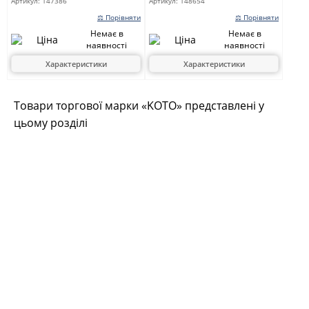
Артикул:
147386
Артикул:
148654
⚖ Порівняти
⚖ Порівняти
Немає в
Немає в
наявності
наявності
Характеристики
Характеристики
Товари торгової марки «KOTO» представлені у
цьому розділі