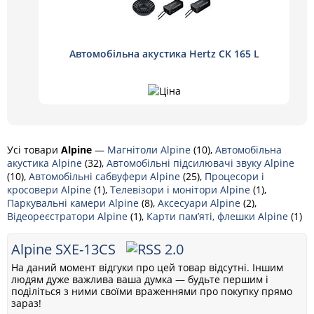
Автомобільна акустика Hertz CK 165 L
Усі товари
Alpine
—
Магнітоли Alpine
(10),
Автомобільна
акустика Alpine
(32),
Автомобільні підсилювачі звуку Alpine
(10),
Автомобільні сабвуфери Alpine
(25),
Процесори і
кросовери Alpine
(1),
Телевізори і монітори Alpine
(1),
Паркувальні камери Alpine
(8),
Аксесуари Alpine
(2),
Відеореєстратори Alpine
(1),
Карти пам’яті, флешки Alpine
(1)
Alpine SXE-13CS
На даний момент відгуки про цей товар відсутні. Іншим
людям дуже важлива ваша думка — будьте першим і
поділіться з ними своїми враженнями про покупку прямо
зараз!