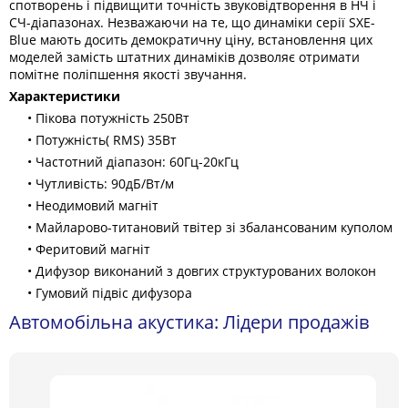
спотворень і підвищити точність звуковідтворення в НЧ і
СЧ-діапазонах. Незважаючи на те, що динаміки серії SXE-
Blue мають досить демократичну ціну, встановлення цих
моделей замість штатних динаміків дозволяє отримати
помітне поліпшення якості звучання.
Характеристики
• Пікова потужність 250Вт
• Потужність( RMS) 35Вт
• Частотний діапазон: 60Гц-20кГц
• Чутливість: 90дБ/Вт/м
• Неодимовий магніт
• Майларово-титановий твітер зі збалансованим куполом
• Феритовий магніт
• Дифузор виконаний з довгих структурованих волокон
• Гумовий підвіс дифузора
Автомобільна акустика: Лідери продажів