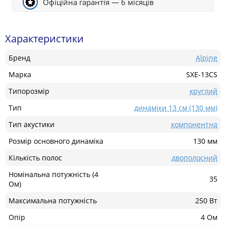
Офіційна гарантія — 6 місяців
Характеристики
Бренд
Alpine
Марка
SXE-13CS
Типорозмір
круглий
Тип
динаміки 13 см (130 мм)
Тип акустики
компонентна
Розмір основного динаміка
130 мм
Кількість полос
двополосний
Номінальна потужність (4
35
Ом)
Максимальна потужність
250 Вт
Опір
4 Ом