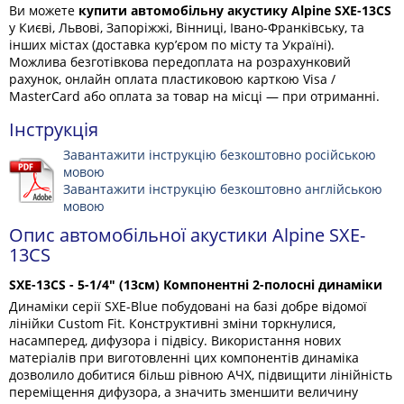
Ви можете
купити автомобільну акустику Alpine SXE-13CS
у Києві, Львові, Запоріжжі, Вінниці, Івано-Франківську, та
інших містах (доставка кур’єром по місту та Україні).
Можлива безготівкова передоплата на розрахунковий
рахунок, онлайн оплата пластиковою карткою Visa /
MasterCard або оплата за товар на місці — при отриманні.
Інструкція
Завантажити інструкцію безкоштовно російською
мовою
Завантажити інструкцію безкоштовно англійською
мовою
Опис автомобільної акустики Alpine SXE-
13CS
SXE-13CS - 5-1/4" (13см) Компонентні 2-полосні динаміки
Динаміки серії SXE-Blue побудовані на базі добре відомої
лінійки Custom Fit. Конструктивні зміни торкнулися,
насамперед, дифузора і підвісу. Використання нових
матеріалів при виготовленні цих компонентів динаміка
дозволило добитися більш рівною АЧХ, підвищити лінійність
переміщення дифузора, а значить зменшити величину