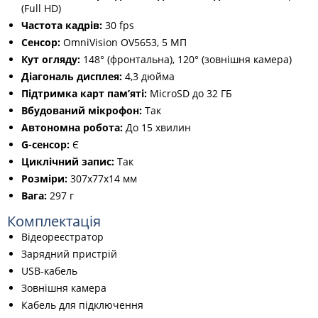
(Full HD)
Частота кадрів:
30 fps
Сенсор:
OmniVision OV5653, 5 МП
Кут огляду:
148° (фронтальна), 120° (зовнішня камера)
Діагональ дисплея:
4,3 дюйма
Підтримка карт пам’яті:
MicroSD до 32 ГБ
Вбудований мікрофон:
Так
Автономна робота:
До 15 хвилин
G-сенсор:
Є
Циклічний запис:
Так
Розміри:
307x77x14 мм
Вага:
297 г
Комплектація
Відеореєстратор
Зарядний пристрій
USB-кабель
Зовнішня камера
Кабель для підключення