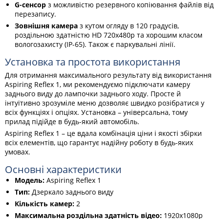
G-сенсор
з можливістю резервного копіювання файлів від
перезапису.
Зовнішня камера
з кутом огляду в 120 градусів,
роздільною здатністю HD 720х480p та хорошим класом
вологозахисту (IP-65). Також є паркувальні лінії.
Установка та простота використання
Для отримання максимального результату від використання
Aspiring Reflex 1, ми рекомендуємо підключати камеру
заднього виду до лампочки заднього ходу. Просте й
інтуїтивно зрозуміле меню дозволяє швидко розібратися у
всіх функціях і опціях. Установка – універсальна, тому
прилад підійде в будь-який автомобіль.
Aspiring Reflex 1 – це вдала комбінація ціни і якості збірки
всіх елементів, що гарантує надійну роботу в будь-яких
умовах.
Основні характеристики
Модель:
Aspiring Reflex 1
Тип:
Дзеркало заднього виду
Кількість камер:
2
Максимальна роздільна здатність відео:
1920x1080p