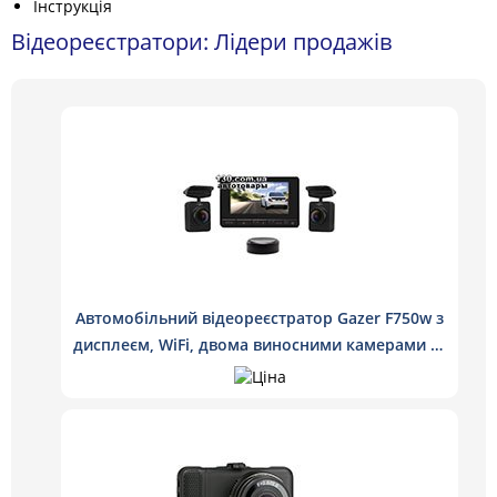
Інструкція
Відеореєстратори: Лідери продажів
Автомобільний відеореєстратор Gazer F750w з
дисплеєм, WiFi, двома виносними камерами та
функцією WDR