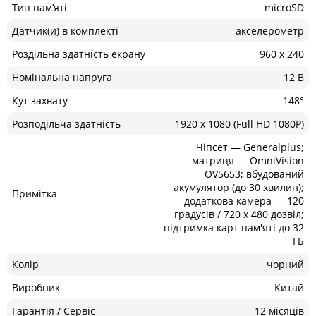
Тип пам’яті
microSD
Датчик(и) в комплекті
акселерометр
Роздільна здатність екрану
960 x 240
Номінальна напруга
12 В
Кут захвату
148°
Розподільча здатність
1920 x 1080 (Full HD 1080P)
Чіпсет — Generalplus;
матриця — OmniVision
OV5653; вбудований
акумулятор (до 30 хвилин);
Примітка
додаткова камера — 120
градусів / 720 x 480 дозвіл;
підтримка карт пам'яті до 32
ГБ
Колір
чорний
Виробник
Китай
Гарантія / Сервіс
12 місяців