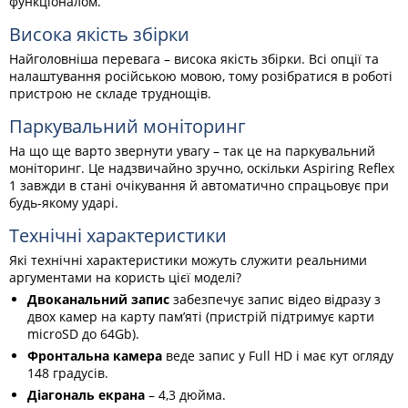
функціоналом.
Висока якість збірки
Найголовніша перевага – висока якість збірки. Всі опції та
налаштування російською мовою, тому розібратися в роботі
пристрою не складе труднощів.
Паркувальний моніторинг
На що ще варто звернути увагу – так це на паркувальний
моніторинг. Це надзвичайно зручно, оскільки Aspiring Reflex
1 завжди в стані очікування й автоматично спрацьовує при
будь-якому ударі.
Технічні характеристики
Які технічні характеристики можуть служити реальними
аргументами на користь цієї моделі?
Двоканальний запис
забезпечує запис відео відразу з
двох камер на карту пам’яті (пристрій підтримує карти
microSD до 64Gb).
Фронтальна камера
веде запис у Full HD і має кут огляду
148 градусів.
Діагональ екрана
– 4,3 дюйма.