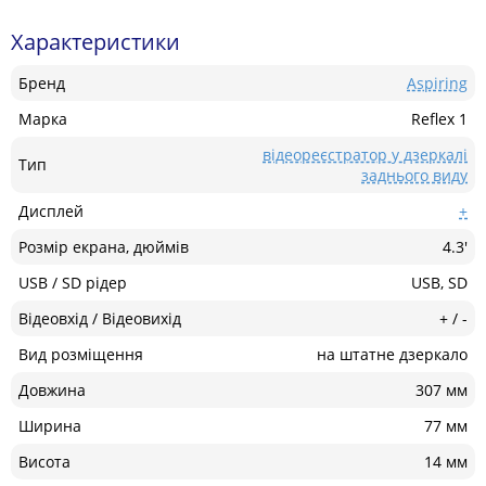
Характеристики
Бренд
Aspiring
Марка
Reflex 1
відеореєстратор у дзеркалі
Тип
заднього виду
Дисплей
+
Розмір екрана, дюймів
4.3'
USB / SD рідер
USB, SD
Відеовхід / Відеовихід
+ / -
Вид розміщення
на штатне дзеркало
Довжина
307 мм
Ширина
77 мм
Висота
14 мм