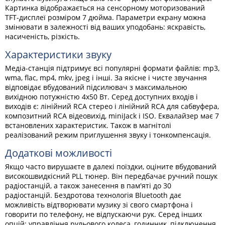
Картинка відображається на сенсорному моторизований
TFT-дисплеї розміром 7 дюйма. Параметри екрану можна
змінювати в залежності від ваших уподобань: яскравість,
насиченість, різкість.
Характеристики звуку
Медіа-станція підтримує всі популярні формати файлів: mp3,
wma, flac, mp4, mkv, jpeg і інші. За якісне і чисте звучання
відповідає вбудований підсилювач з максимальною
вихідною потужністю 4х50 Вт. Серед доступних входів і
виходів є: лінійний RCA стерео і лінійний RCA для сабвуфера,
композитний RCA відеовихід, miniJack і ISO. Еквалайзер має 7
встановлених характеристик. Також в магнітолі
реалізований режим приглушення звуку і тонкомпенсація.
Додаткові можливості
Якщо часто вирушаєте в далекі поїздки, оціните вбудований
високошвидкісний PLL тюнер. Він передбачає ручний пошук
радіостанцій, а також занесення в пам'яті до 30
радіостанцій. Бездротова технологія Bluetooth дає
можливість відтворювати музику зі свого смартфона і
говорити по телефону, не відпускаючи рук. Серед інших
опцій: управління рульового колеса, годинник, підключення