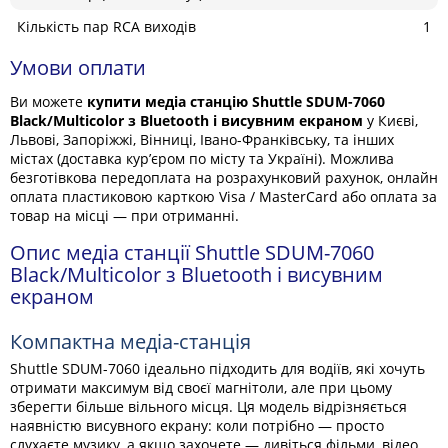
Кількість пар RCA виходів
1
Умови оплати
Ви можете
купити медіа станцію Shuttle SDUM-7060
Black/Multicolor з Bluetooth і висувним екраном
у Києві,
Львові, Запоріжжі, Вінниці, Івано-Франківську, та інших
містах (доставка кур’єром по місту та Україні). Можлива
безготівкова передоплата на розрахунковий рахунок, онлайн
оплата пластиковою карткою Visa / MasterCard або оплата за
товар на місці — при отриманні.
Опис медіа станції Shuttle SDUM-7060
Black/Multicolor з Bluetooth і висувним
екраном
Компактна медіа-станція
Shuttle SDUM-7060 ідеально підходить для водіїв, які хочуть
отримати максимум від своєї магнітоли, але при цьому
зберегти більше вільного місця. Ця модель відрізняється
наявністю висувного екрану: коли потрібно — просто
слухаєте музику, а якщо захочете — дивіться фільми, відео.