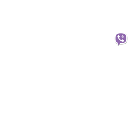
Інформація
О магазині
Доставка
Оплата
Статті та огляди