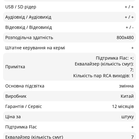
USB / SD рідер
+ / +
Аудіовхід / Аудіовихід
+ / +
Відеовхід / Відеовихід
+ / -
Розподільча здатність
800х480
Штатне керування на кермі
+
Підтримка Flac: +;
Еквалайзер (кількість смуг):
Примітка
7;
Кількість пар RCA виходів: 1
Основна підсвітка
змінна
Виробник
Китай
Гарантія / Сервіс
12 місяців
Ціна за
штуку
Підтримка Flac
+
Еквалайзер (кількість смуг)
7