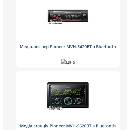
Медіа-ресівер Pioneer MVH-S420BT з Bluetooth
Медіа станція Pioneer MVH-S620BT з Bluetooth