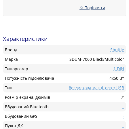
⚖ Порівняти
Характеристики
Бренд
Shuttle
Марка
SDUM-7060 Black/Multicolor
Типорозмір
1 DIN
Потужність підсилювача
4x50 Вт
Тип
бездискова магнітола з USB
Розмір екрана, дюймів
7'
Вбудований Bluetooth
+
Вбудований GPS
-
Пульт ДК
+