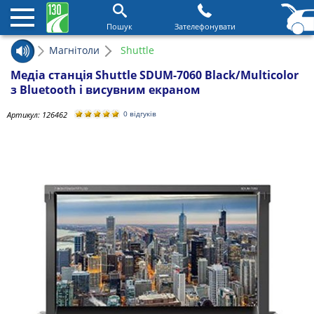
Пошук
Зателефонувати
Магнітоли
Shuttle
Медіа станція Shuttle SDUM-7060 Black/Multicolor
з Bluetooth і висувним екраном
Артикул:
126462
0 відгуків