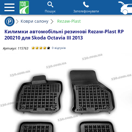
Пошук
Зателефонувати
Коври салону
Rezaw-Plast
Килимки автомобільні резинові Rezaw-Plast RP
200210 для Skoda Octavia III 2013
Артикул:
115763
0 відгуків