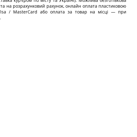
ставка кур’єром по місту та Україні). Можлива безготівкова
та на розрахунковий рахунок, онлайн оплата пластиковою
isa / MasterCard або оплата за товар на місці — при
.