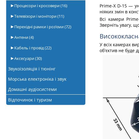
Процесори і кросовери
(16)
Prime-X D-15 — у
ніяких змін в кон
Телевізори і монітори
(11)
Всі камери Prime
Зверніть увагу, щ
Перехідні рамки і роз’єми
(72)
Висококласн
Антени
(4)
У всіх камерах ви
Кабель і провід
(22)
об'єктив не буде 
Аксесуари
(30)
Звукоізоляція і тюнінг
Морська електроніка і звук
Домашні аудіосистеми
Відпочинок і туризм