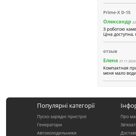
Prime-X D-15
Олександр
22
З роботою каме
Ціна доступна,
отзыв
Елена
27.11.2020
Компактная при
меня мало води
Популярні категорії
Інфо
Пуско-зарядні пристрої
Про ма
Генератори
Зв'яза
Автохолодильники
Достав