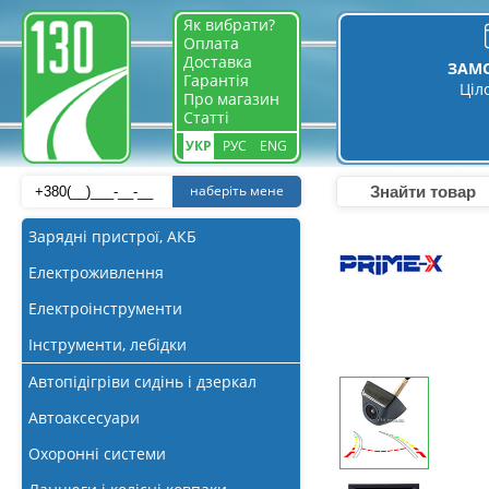
Як вибрати?
Оплата
Доставка
ЗАМ
Гарантія
Ціл
Про магазин
Статті
УКР
РУС
ENG
наберіть мене
Зарядні пристрої, АКБ
Електроживлення
Електроінструменти
Інструменти, лебідки
Автопідігріви сидінь і дзеркал
Автоаксесуари
Охоронні системи