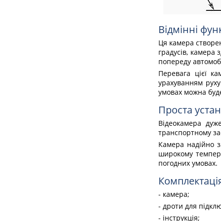
Відмінні фун
Ця камера створен
градусів, камера 
попереду автомоб
Перевага цієї ка
урахуванням руху 
умовах можна буд
Проста устан
Відеокамера дуж
транспортному за
Камера надійно за
широкому темпера
погодних умовах.
Комплектація
- камера;
- дроти для підкл
- інструкція;