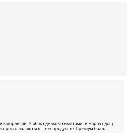
не відправляв. У обох однакові симптоми: в мороз і дощ
 просто валяються - хоч продукт як Преміум брав.