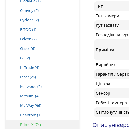
Blackvue
(1)
Тип
Convoy
(2)
Тип камери
Cyclone
(2)
Кут захвату
E-TOO
(1)
Розподільча зда
Falcon
(2)
Gazer
(6)
Примітка
GT
(2)
Виробник
IL Trade
(4)
Гарантія / Серві
Incar
(26)
Ціна за
Kenwood
(2)
Сенсор
Mitsumi
(4)
Робочі темпера
My Way
(96)
Світлочутливіст
Phantom
(15)
Опис універс
Prime-X
(74)