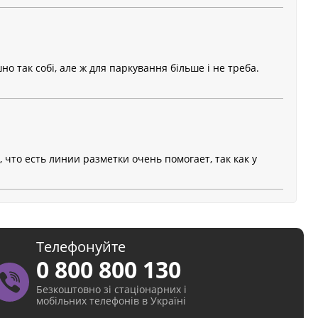
 так собі, але ж для паркування більше і не треба.
 что есть линии разметки очень помогает, так как у
Телефонуйте
0 800 800 130
Безкоштовно зі стаціонарних і
мобільних телефонів в Україні