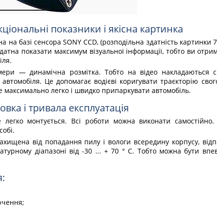
кціональні показники і якісна картинка
а на базі сенсора SONY CCD, (розподільна здатність картинки 7
здатна показати максимум візуальної інформації, тобто ви отрим
іля.
мери — динамічна розмітка. Тобто на відео накладаються спе
автомобіля. Це допомагає водієві коригувати траєкторію свого
е максимально легко і швидко припаркувати автомобіль.
овка і тривала експлуатація
е легко монтується. Всі роботи можна виконати самостійно.
собі.
хищена від попадання пилу і вологи всередину корпусу, відпов
турному діапазоні від -30 ... + 70 ° С. Тобто можна бути вп
:
ючення;