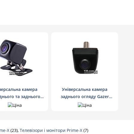
версальна камера
Універсальна камера
днього та заднього
заднього огляду Gazer
ляду Gazer CC150
CC207
ime-X
(23),
Телевізори і монітори Prime-X
(7)