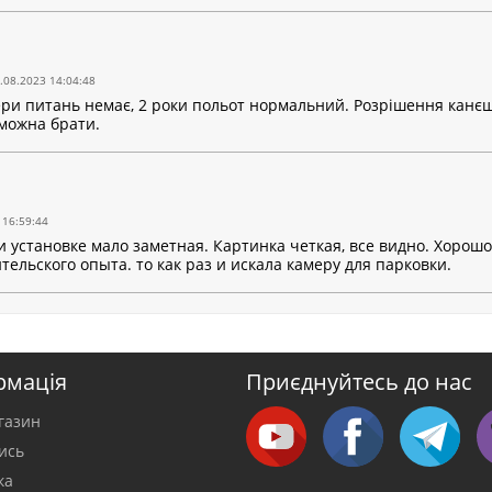
.08.2023 14:04:48
ри питань немає, 2 роки польот нормальний. Розрішення канєшно
 можна брати.
 16:59:44
 установке мало заметная. Картинка четкая, все видно. Хорошо,
тельского опыта. то как раз и искала камеру для парковки.
рмація
Приєднуйтесь до нас
газин
тись
ка