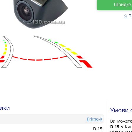
Швидк
⚖ П
тики
Умови 
Prime-X
Ви может
D-15
у Киє
D-15