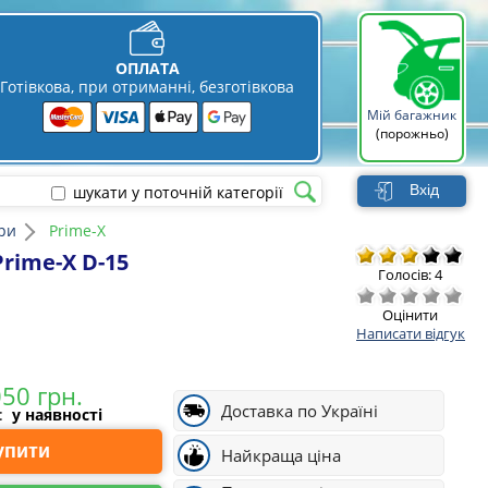
ОПЛАТА
Готівкова, при отриманні, безготівкова
Мій багажник
(порожньо)
Вхід
шукати у поточній категорії
ри
Prime-X
rime-X D-15
Голосів: 4
Оцінити
Написати відгук
Доставка по Україні
і:
у наявності
Купити
Найкраща ціна