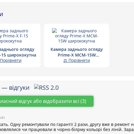
ри
заднього огляду
Камера заднього огляду
F-15 ширококутна
Prime-X MCM-15W
Порівняти
⚖ Порівняти
ширококутна
5 — відгуки
власний відгук або відобразити всі (3)
0:01
жать. Одну ремонтували по гарантії 2 рази, другу вже в ремонт 
овлялися чи працювали в чорно-білрму кольорі без ліній. Зараз