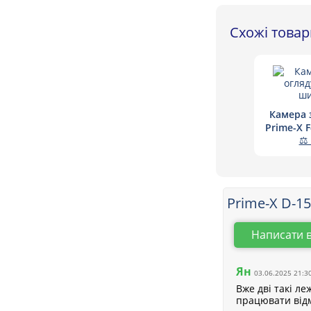
Схожі това
Камера 
Prime-X 
⚖ 
Prime-X D-1
Написати 
Ян
03.06.2025 21:3
Вже дві такі ле
працювати відм