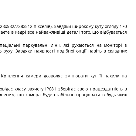
28х582/728х512 пікселів). Завдяки широкому куту огляду 170
аєте в кадрі все найважливіші деталі того, що відбувається
ціальні паркувальні лінії, які рухаються на моніторі з
 руху. Завдяки наявності подібної опції навіть в складних
 Кріплення камери дозволяє змінювати кут її нахилу на
ідає класу захисту IP68 і зберігає свою працездатність в
евненим, що камера буде стабільно працювати в будь-яких