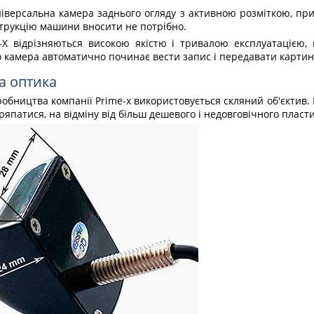
ніверсальна камера заднього огляду з активною розміткою, пр
струкцію машини вносити не потрібно.
-X відрізняються високою якістю і тривалою експлуатацією, 
о камера автоматично починає вести запис і передавати картинк
а оптика
робництва компанії Prime-x використовується скляний об'єктив. 
дряпатися, на відміну від більш дешевого і недовговічного пласт