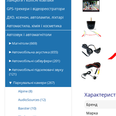
Ланцюги і колісні ковпаки
GPS-трекери і відеореєстратори
ДХО, ксенон, автолампи, ліхтарі
Автомастила, хімія і косметика
Автозвук і автомагнітоли
Магнітоли
(669)
Автомобільна акустика
(655)
Автомобільні сабвуфери
(201)
Автомобільні підсилювачі звуку
(121)
Паркувальні камери
(267)
Alpine
(8)
Характерис
AudioSources
(12)
Бренд
Baxster
(10)
Марка