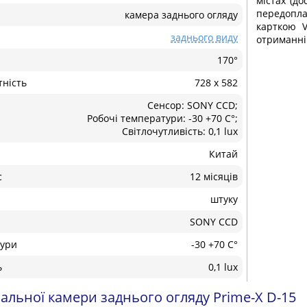
містах (до
передопла
камера заднього огляду
карткою V
заднього виду
отриманні
170°
тність
728 x 582
Сенсор: SONY CCD;
Робочі температури: -30 +70 С°;
Світлочутливість: 0,1 lux
Китай
с
12 місяців
штуку
SONY CCD
тури
-30 +70 С°
ь
0,1 lux
альної камери заднього огляду Prime-X D-15