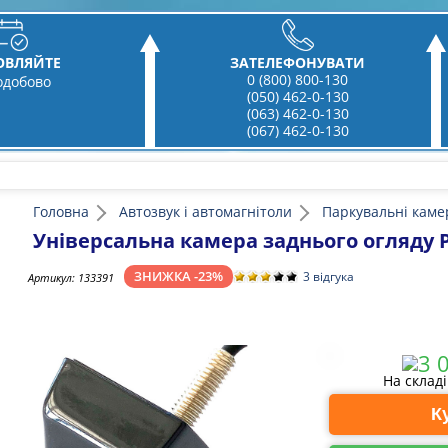
ОВЛЯЙТЕ
ЗАТЕЛЕФОНУВАТИ
0 (800) 800-130
одобово
(050) 462-0-130
(063) 462-0-130
(067) 462-0-130
Головна
Автозвук і автомагнітоли
Паркувальні каме
Універсальна камера заднього огляду P
ЗНИЖКА -23%
3 відгука
Артикул:
133391
На склад