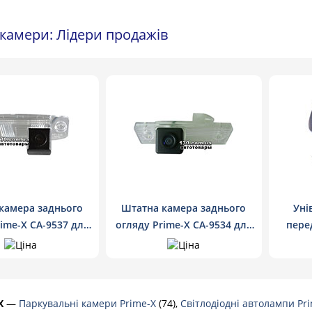
камери: Лідери продажів
камера заднього
Штатна камера заднього
Уні
ime-X CA-9537 для
огляду Prime-X CA-9534 для
пере
yundai, KIA
Chevrolet, Daewoo
ог
X
—
Паркувальні камери Prime-X
(74),
Cвітлодіодні автолампи Pr