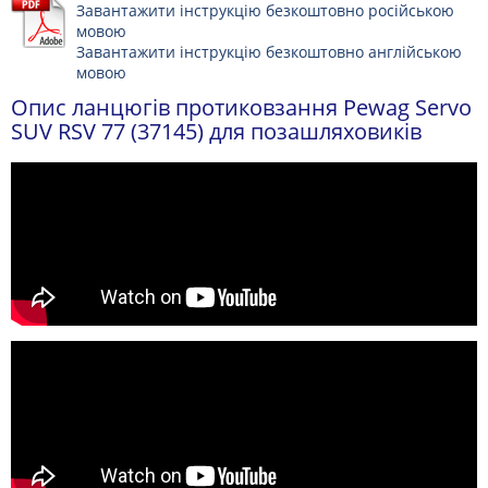
Завантажити інструкцію безкоштовно російською
мовою
Завантажити інструкцію безкоштовно англійською
мовою
Опис ланцюгів протиковзання Pewag Servo
SUV RSV 77 (37145) для позашляховиків