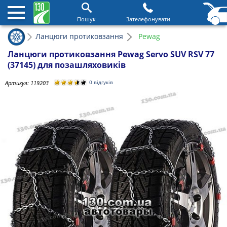
Пошук
Зателефонувати
Ланцюги протиковзання
Pewag
Ланцюги протиковзання Pewag Servo SUV RSV 77
(37145) для позашляховиків
Артикул:
119203
0 відгуків