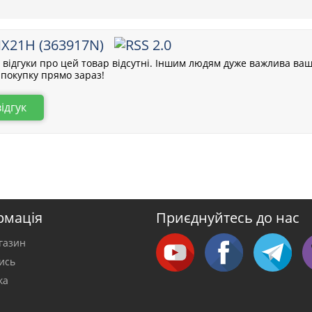
X21H (363917N)
відгуки про цей товар відсутні. Іншим людям дуже важлива ваш
покупку прямо зараз!
відгук
рмація
Приєднуйтесь до нас
газин
тись
ка
а