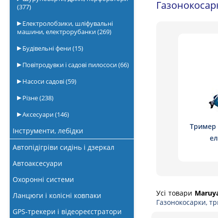
Газонокосарк
(377)
Електролобзики, шліфувальні
машини, електрорубанки
(269)
Будівельні фени
(15)
Повітродувки і садові пилососи
(66)
Насоси садові
(59)
Різне
(238)
Аксесуари
(146)
Тример 
Інструменти, лебідки
ел
Автопідігріви сидінь і дзеркал
Автоаксесуари
Охоронні системи
Усі товари
Maruy
Ланцюги і колісні ковпаки
Газонокосарки, т
GPS-трекери і відеореєстратори