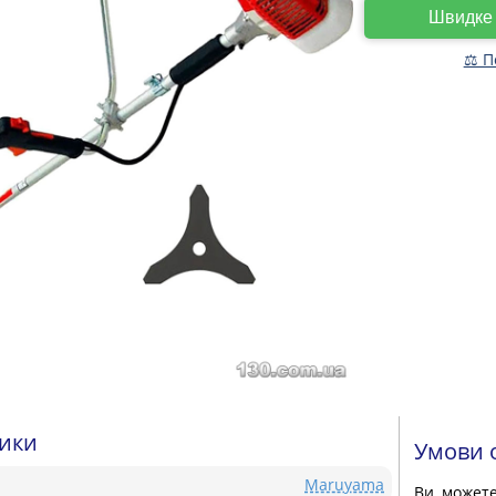
Швидк
⚖ П
тики
Умови 
Maruyama
Ви может