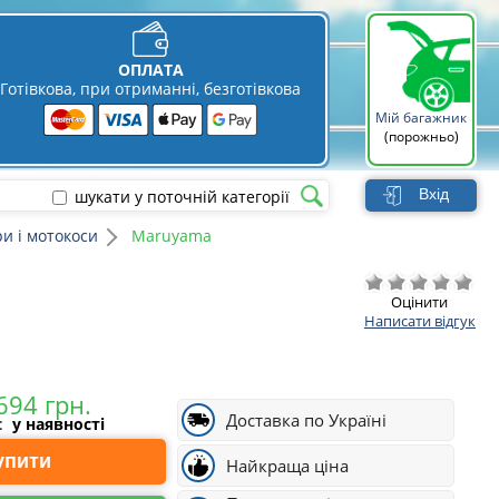
ОПЛАТА
Готівкова, при отриманні, безготівкова
Мій багажник
(порожньо)
Вхід
шукати у поточній категорії
и і мотокоси
Maruyama
Оцінити
Написати відгук
Доставка по Україні
і:
у наявності
Купити
Найкраща ціна