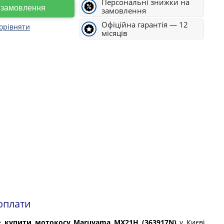
Персональні знижки на
е замовлення
замовлення
Офіційна гарантія — 12
орівняти
місяців
оплати
е
купити мотокосу Maruyama MX21H (363917N)
у Києві,