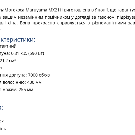
ь:
Мотокоса Maruyama MX21H виготовлена в Японії, що гарантує її
 вашим незамінним помічником у догляді за газоном, підрізува
тівлі сіна. Вона прекрасно справляється з різноманітними з
.
актеристики:
-тактний
на: 0,81 к.с. (590 Вт)
21,2 см³
л
ння двигуна: 7000 об/хв
я волосінню: 430 мм
я ножем: 255 мм
:
ск
інь