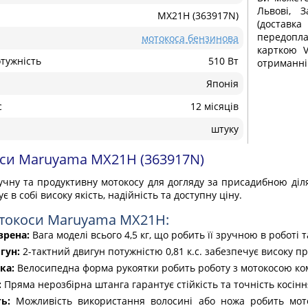
Львові, З
MX21H (363917N)
(доставка
передопла
мотокоса бензинова
карткою V
тужність
510 Вт
отриманні
Японія
с
12 місяців
штуку
си Maruyama MX21H (363917N)
ручну та продуктивну мотокосу для догляду за присадибною діл
є в собі високу якість, надійність та доступну ціну.
токоси Maruyama MX21H:
врена:
Вага моделі всього 4,5 кг, що робить її зручною в роботі 
гун:
2-тактний двигун потужністю 0,81 к.с. забезпечує високу п
тка:
Велосипедна форма рукоятки робить роботу з мотокосою к
:
Пряма нерозбірна штанга гарантує стійкість та точність косінн
ть:
Можливість використання волосині або ножа робить мото