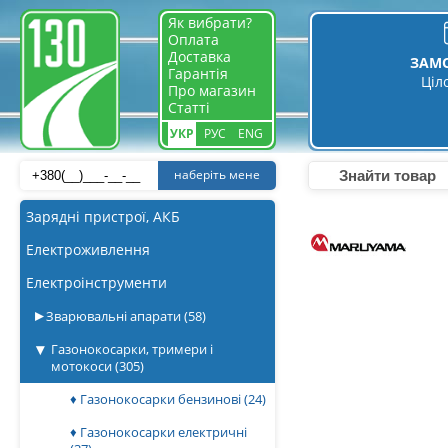
Як вибрати?
Оплата
Доставка
ЗАМ
Гарантія
Ціл
Про магазин
Статті
УКР
РУС
ENG
наберіть мене
Зарядні пристрої, АКБ
Електроживлення
Електроінструменти
Зварювальні апарати
(58)
Газонокосарки, тримери і
мотокоси
(305)
♦ Газонокосарки бензинові
(24)
♦ Газонокосарки електричні