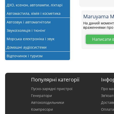
ДХО, ксенон, автолампи, ліхтарі
Автомастила, хімія і косметика
Maruyama M
Автозвук і автомагнітоли
На даний момент 
враженнями про 
Звукоізоляція і тюнінг
Написати 
Морська електроніка і звук
Домашні аудіосистеми
Відпочинок і туризм
Популярні категорії
Інфо
Пуско-зарядні пристрої
Про ма
Генератори
Зв'яза
Автохолодильники
Достав
Компресори
Оплат