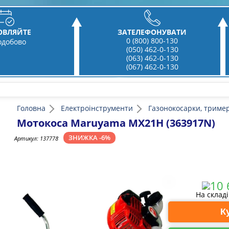
ОВЛЯЙТЕ
ЗАТЕЛЕФОНУВАТИ
0 (800) 800-130
одобово
(050) 462-0-130
(063) 462-0-130
(067) 462-0-130
Головна
Електроінструменти
Газонокосарки, тример
Мотокоса Maruyama MX21H (363917N)
ЗНИЖКА -6%
Артикул:
137778
На склад