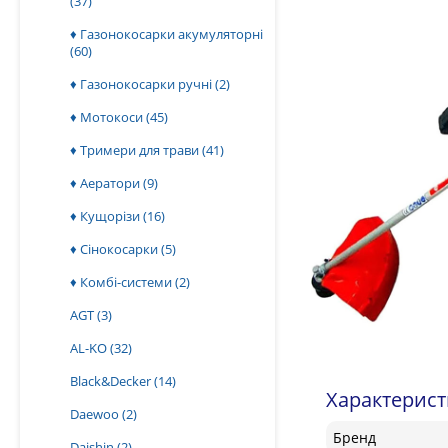
(37)
♦ Газонокосарки акумуляторні
(60)
♦ Газонокосарки ручні
(2)
♦ Мотокоси
(45)
♦ Тримери для трави
(41)
♦ Аератори
(9)
♦ Кущорізи
(16)
♦ Сінокосарки
(5)
♦ Комбі-системи
(2)
AGT
(3)
AL-KO
(32)
Black&Decker
(14)
Характерис
Daewoo
(2)
Бренд
Daishin
(2)