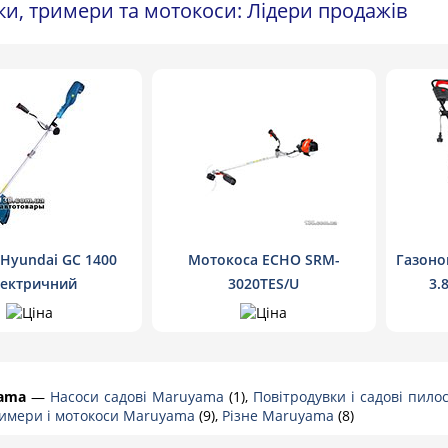
и, тримери та мотокоси: Лідери продажів
Hyundai GC 1400
Мотокоса ECHO SRM-
Газоно
ектричний
3020TES/U
3.
ama
—
Насоси садові Maruyama
(1),
Повітродувки і садові пил
римери і мотокоси Maruyama
(9),
Різне Maruyama
(8)