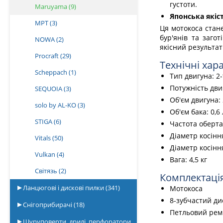
густоти.
Maruyama
(9)
Японська якіст
MPT
(3)
Ця мотокоса стане
бур'янів та заго
NOWA
(2)
якісний результат
Procraft
(29)
Технічні хар
Scheppach
(1)
Тип двигуна: 2
Потужність двигу
SEQUOIA
(3)
Об'єм двигуна: 
solo by AL-KO
(3)
Об'єм бака: 0,6 
STIGA
(6)
Частота оберта
Діаметр косінн
Vitals
(50)
Діаметр косінн
Vulkan
(4)
Вага: 4,5 кг
Світязь
(2)
Комплектація
Ланцюгові і дискові пилки
(341)
Мотокоса
8-зубчастий ди
Снігоприбирачі
(18)
Петльовий рем
Шуруповерти, дрилі, перфоратори