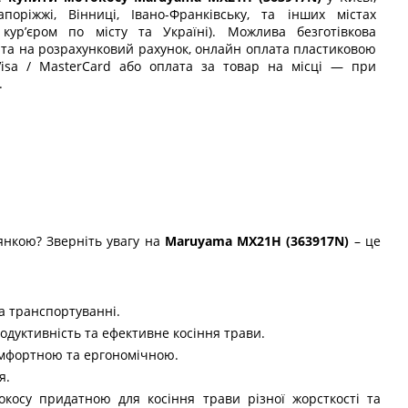
апоріжжі, Вінниці, Івано-Франківську, та інших містах
 кур’єром по місту та Україні). Можлива безготівкова
та на розрахунковий рахунок, онлайн оплата пластиковою
isa / MasterCard або оплата за товар на місці — при
.
янкою? Зверніть увагу на
Maruyama MX21H (363917N)
– це
та транспортуванні.
родуктивність та ефективне косіння трави.
омфортною та ергономічною.
я.
косу придатною для косіння трави різної жорсткості та