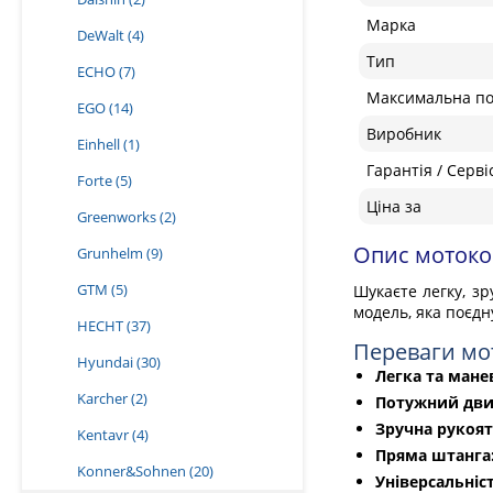
Марка
DeWalt
(4)
Тип
ECHO
(7)
Максимальна по
EGO
(14)
Виробник
Einhell
(1)
Гарантія / Серві
Forte
(5)
Ціна за
Greenworks
(2)
Опис мотоко
Grunhelm
(9)
GTM
(5)
Шукаєте легку, з
модель, яка поєдну
HECHT
(37)
Переваги мо
Hyundai
(30)
Легка та мане
Karcher
(2)
Потужний дви
Зручна рукоя
Kentavr
(4)
Пряма штанга
Konner&Sohnen
(20)
Універсальніс