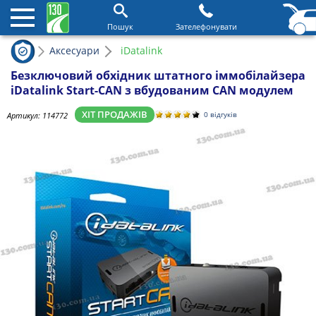
Пошук
Зателефонувати
Аксесуари
iDatalink
Безключовий обхідник штатного іммобілайзера
iDatalink Start-CAN з вбудованим CAN модулем
ХІТ ПРОДАЖІВ
Артикул:
114772
0 відгуків