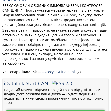
БЕЗКЛЮЧОВИЙ ОБХІДНИК ІММОБІЛАЙЗЕРА І КОНТРОЛЕР
CAN-ШИНИ. Програмується через інтернет під різні марки і
моделі автомобілів, починаючи з 2001 року випуску. Легко
встановлюється на більшість післяпродажних систем
дистанційного запуску, безключового входу та сигналізацій.
Зверніть увагу — виробник не вказує варіанти комплектацій
автомобілів на які підходить даний товар. Для уточнення
сумісності з конкретним автомобілем, після оформлення
замовлення необхідно повідомити менеджеру інформацію
про комплектацію машини і вислати фото місця для штатної
установки. В іншому випадку, магазин не несе
відповідальності за повну сумісність пристрою з вашим
автомобілем.
Усі товари
iDatalink
—
Аксесуари iDatalink
(2)
iDatalink Start-CAN
На даний момент відгуки про цей товар відсутні. Іншим
людям дуже важлива ваша думка — будьте першим і
поділіться з ними своїми враженнями про покупку прямо
зараз!