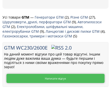
Усі товари
GTM
—
Генератори GTM
(2),
Різне GTM
(27),
Шуруповерти, дрилі, перфоратори GTM
(9),
Автопилососи
GTM
(2),
Електролобзики, шліфувальні машини,
електрорубанки GTM
(9),
Ланцюгові і дискові пилки GTM
(4),
Газонокосарки, тримери і мотокоси GTM
(5)
GTM WC230/2600E
На даний момент відгуки про цей товар відсутні. Іншим
людям дуже важлива ваша думка — будьте першим і
поділіться з ними своїми враженнями про покупку прямо
зараз!
Написати відгук