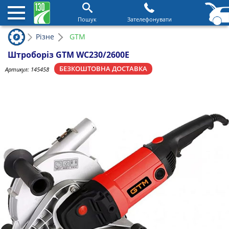
Пошук
Зателефонувати
Різне
GTM
Штроборіз GTM WC230/2600E
БЕЗКОШТОВНА ДОСТАВКА
Артикул:
145458