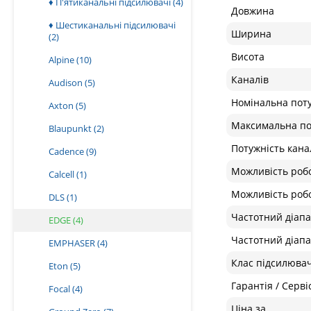
♦ П'ятиканальні підсилювачі
(4)
Довжина
♦ Шестиканальні підсилювачі
Ширина
(2)
Висота
Alpine
(10)
Каналів
Audison
(5)
Номінальна поту
Axton
(5)
Максимальна по
Blaupunkt
(2)
Потужність канал
Cadence
(9)
Можливість роб
Calcell
(1)
Можливість роб
DLS
(1)
Частотний діапа
EDGE
(4)
Частотний діапа
EMPHASER
(4)
Клас підсилюва
Eton
(5)
Гарантія / Серві
Focal
(4)
Ціна за