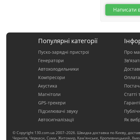
Написати 
Популярні категорії
Інфо
Пуско-зарядні пристрої
Про ма
Генератори
Зв'яза
Автохолодильники
Достав
Компресори
Оплат
Акустика
Постач
Магнітоли
Статті 
GPS-трекери
Гаранті
Підсилювачі звуку
Публіч
Автосигналізації
Як виб
© Copyright 130.com.ua 2007–2026. Швидка доставка по Києву, достав
Чернігів, Черкаси, Суми, Житомир, Кам'янське, Кропивницький, Хмель