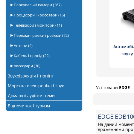
Паркувальні камери
(267)
Процесори і кросовери
(16)
Телевізори і монітори
(11)
Перехідні рамки і роз’єми
(72)
Антени
(4)
Автомобі
звуку
Кабель і провід
(22)
чоти
Аксесуари
(30)
Звукоізоляція і тюнінг
Морська електроніка і звук
Усі товари
EDGE
Домашні аудіосистеми
Відпочинок і туризм
EDGE EDB10
На даний момент 
враженнями про 