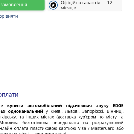
Офіційна гарантія — 12
е замовлення
місяців
орівняти
оплати
ете
купити автомобільний підсилювач звуку EDGE
1-E9 одноканальний
у Києві, Львові, Запоріжжі, Вінниці,
нківську, та інших містах (доставка кур’єром по місту та
. Можлива безготівкова передоплата на розрахунковий
онлайн оплата пластиковою карткою Visa / MasterCard або
товар на місці — при отриманні.