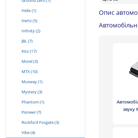
Ground Zero
(7)
Helix
(1)
Опис автомо
Hertz
(5)
Автомобільні
Infinity
(2)
JBL
(7)
Kicx
(17)
Morel
(3)
MTX
(10)
Musway
(1)
Mystery
(3)
Автомобі
Phantom
(1)
звуку 
Pioneer
(7)
дв
Rockford Fosgate
(3)
Vibe
(4)