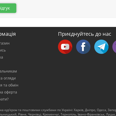
відгук
рмація
Приєднуйтесь до нас
газин
тись
ка
а
альникам
та огляди
я та обмін
на оферта
рати?
ка кур’єром та поштовими службами по Україні: Харків, Дніпро, Одеса, Запор
ницький, Рівне, Чернівці, Kременчуг, Тернопіль, Івано-Франківськ, Луцьк,