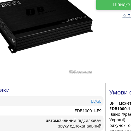
Швидк
⚖ П
тики
Умови 
EDGE
Ви мож
EDB1000.
EDB1000.1-E9
Івано-Фра
Україні)
автомобільний підсилювач
рахунок, 
звуку одноканальний
оплата за 