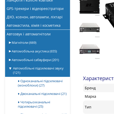
Ланцюги і колісні ковпаки
GPS-трекери і відеореєстратори
ДХО, ксенон, автолампи, ліхтарі
Автомастила, хімія і косметика
Автозвук і автомагнітоли
Магнітоли
(669)
Автомобільна акустика
(655)
Автомобільні сабвуфери
(201)
Автомобільні підсилювачі звуку
(121)
Характерис
♦ Одноканальні підсилювачі
(моноблоки)
(27)
Бренд
♦ Двоканальні підсилювачі
(21)
Марка
♦ Чотирьохканальні
підсилювачі
(25)
Тип