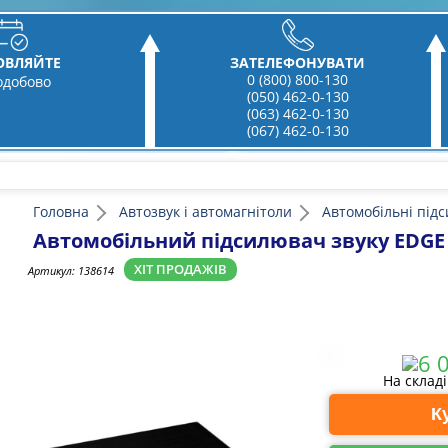
ОВЛЯЙТЕ
ЗАТЕЛЕФОНУВАТИ
0 (800) 800-130
одобово
(050) 462-0-130
(063) 462-0-130
(067) 462-0-130
Головна
Автозвук і автомагнітоли
Автомобільні підс
Автомобільний підсилювач звуку EDGE
ХІТ ПРОДАЖІВ
Артикул:
138614
На склад