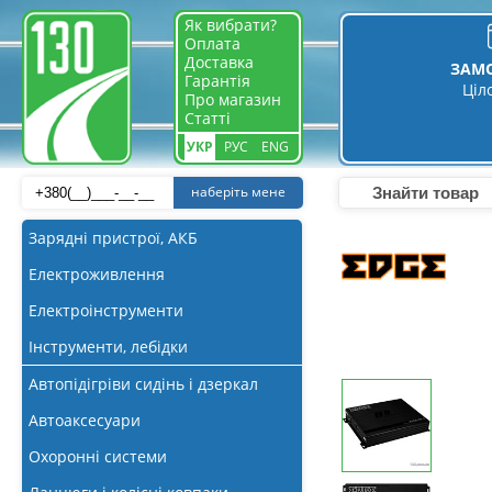
Як вибрати?
Оплата
Доставка
ЗАМ
Гарантія
Ціл
Про магазин
Статті
УКР
РУС
ENG
наберіть мене
Зарядні пристрої, АКБ
Електроживлення
Електроінструменти
Інструменти, лебідки
Автопідігріви сидінь і дзеркал
Автоаксесуари
Охоронні системи