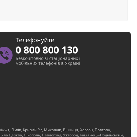
Телефонуйте
0 800 800 130
Безкоштовно зі стаціонарних і
мобільних телефонів в Україні
іжжя, Львів, Kривий Ріг, Миколаїв, Вінниця, Херсон, Полтава,
 Біла Церква, Нікополь, Павлоград, Ужгород, Kам’янець-Подільський,