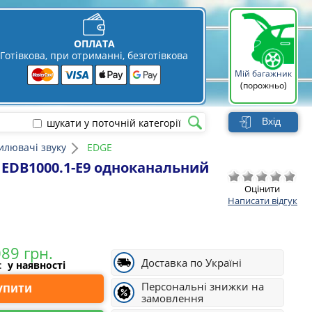
ОПЛАТА
Готівкова, при отриманні, безготівкова
Мій багажник
(порожньо)
Вхід
шукати у поточній категорії
илювачі звуку
EDGE
 EDB1000.1-E9 одноканальний
Оцінити
Написати відгук
Доставка по Україні
і:
у наявності
Персональні знижки на
Купити
замовлення