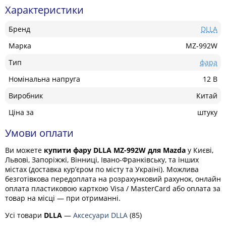
Характеристики
Бренд
DLLA
Марка
MZ-992W
Тип
фара
Номінальна напруга
12 В
Виробник
Китай
Ціна за
штуку
Умови оплати
Ви можете
купити фару DLLA MZ-992W для Mazda
у Києві,
Львові, Запоріжжі, Вінниці, Івано-Франківську, та інших
містах (доставка кур’єром по місту та Україні). Можлива
безготівкова передоплата на розрахунковий рахунок, онлайн
оплата пластиковою карткою Visa / MasterCard або оплата за
товар на місці — при отриманні.
Усі товари
DLLA
—
Аксесуари DLLA
(85)