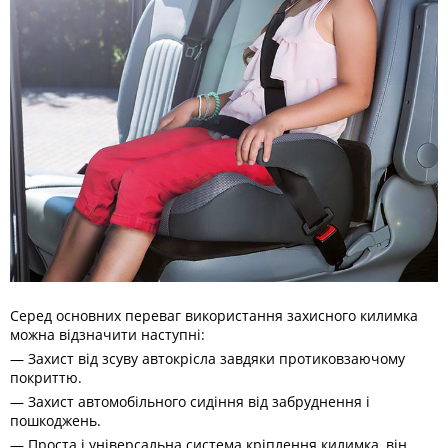
Серед основних переваг використання захисного килимка
можна відзначити наступні:
— Захист від зсуву автокрісла завдяки протиковзаючому
покриттю.
— Захист автомобільного сидіння від забруднення і
пошкоджень.
— Проста і універсальна система кріплення килимка, він