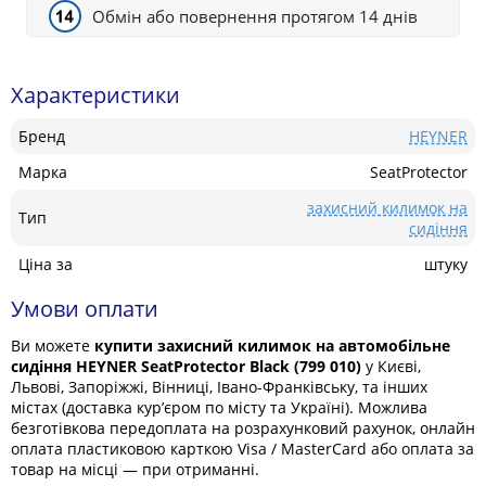
Обмін або повернення протягом 14 днів
Характеристики
Бренд
HEYNER
Марка
SeatProtector
захисний килимок на
Тип
сидіння
Ціна за
штуку
Умови оплати
Ви можете
купити захисний килимок на автомобільне
сидіння HEYNER SeatProtector Black (799 010)
у Києві,
Львові, Запоріжжі, Вінниці, Івано-Франківську, та інших
містах (доставка кур’єром по місту та Україні). Можлива
безготівкова передоплата на розрахунковий рахунок, онлайн
оплата пластиковою карткою Visa / MasterCard або оплата за
товар на місці — при отриманні.