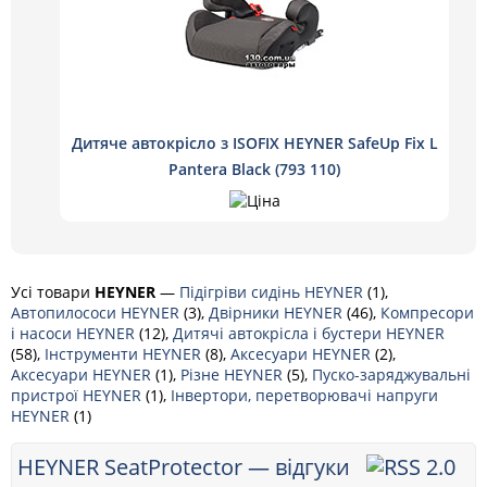
Дитяче автокрісло з ISOFIX HEYNER SafeUp Fix L
Pantera Black (793 110)
Усі товари
HEYNER
—
Підігріви сидінь HEYNER
(1),
Автопилососи HEYNER
(3),
Двірники HEYNER
(46),
Компресори
і насоси HEYNER
(12),
Дитячі автокрісла і бустери HEYNER
(58),
Інструменти HEYNER
(8),
Аксесуари HEYNER
(2),
Аксесуари HEYNER
(1),
Різне HEYNER
(5),
Пуско-заряджувальні
пристрої HEYNER
(1),
Інвертори, перетворювачі напруги
HEYNER
(1)
HEYNER SeatProtector — відгуки