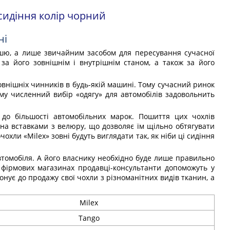
 сидіння колір чорний
ні
шшю, а лише звичайним засобом для пересування сучасної
а його зовнішнім і внутрішнім станом, а також за його
внішніх чинників в будь-якій машині. Тому сучасний ринок
му численний вибір «одягу» для автомобілів задовольнить
ь до більшості автомобільних марок. Пошиття цих чохлів
ена вставками з велюру, що дозволяє їм щільно обтягувати
хли «Milex» зовні будуть виглядати так, як ніби ці сидіння
втомобіля. А його власнику необхідно буде лише правильно
У фірмових магазинах продавці-консультанти допоможуть у
онує до продажу свої чохли з різноманітних видів тканин, а
Milex
Tango