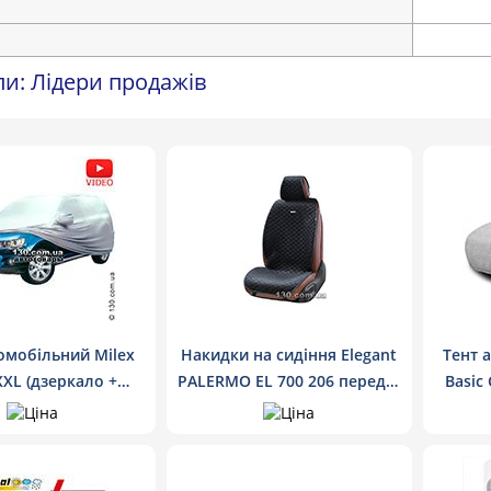
ли: Лідери продажів
омобільний Milex
Накидки на сидіння Elegant
Тент 
XXL (дзеркало +
PALERMO EL 700 206 передні
Basic
к) PEVA + PP з
колір чорний
ою з бавовни для
па, мінівена