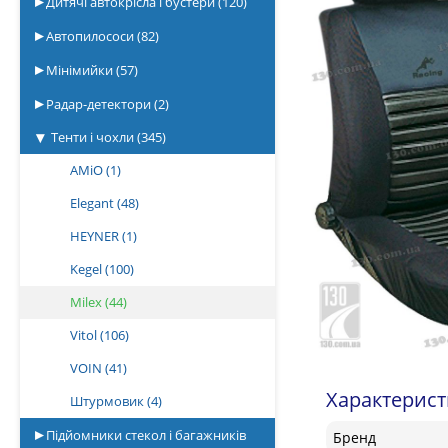
Дитячі автокрісла і бустери
(120)
Автопилососи
(82)
Мінімийки
(57)
Радар-детектори
(2)
Тенти і чохли
(345)
AMiO
(1)
Elegant
(48)
HEYNER
(1)
Kegel
(100)
Milex
(44)
Vitol
(106)
VOIN
(41)
Характерис
Штурмовик
(4)
Підйомники стекол і багажників
Бренд