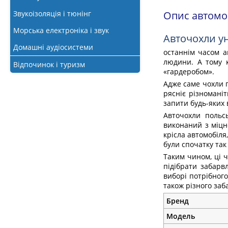
Звукоізоляція і тюнінг
Опис автомоб
Морська електроніка і звук
Авточохли ун
Домашні аудіосистеми
останнім часом а
людини. А тому 
Відпочинок і туризм
«гардеробом».
Адже саме чохли 
рясніє різномані
запити будь-яких 
Авточохли польсь
виконаний з міцно
крісла автомобіля
були спочатку так
Таким чином, ці 
підібрати забарв
виборі потрібного
також різного за
Бренд
Модель