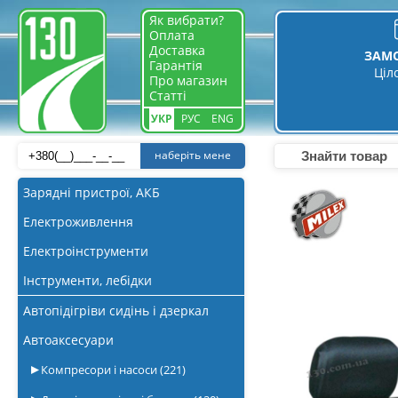
Як вибрати?
Оплата
Доставка
ЗАМ
Гарантія
Ціл
Про магазин
Статті
УКР
РУС
ENG
наберіть мене
Зарядні пристрої, АКБ
Електроживлення
Електроінструменти
Інструменти, лебідки
Автопідігріви сидінь і дзеркал
Автоаксесуари
Компресори і насоси
(221)