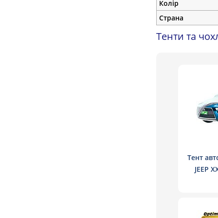
Колір
Страна
Тенти та чох
Тент авт
JEEP X
замо
підкладк
джи