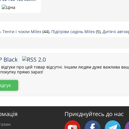
сірий
—
Тенти і чохли Milex
(44),
Підігріви сидінь Milex
(5),
Дитячі авток
P Black
відгуки про цей товар відсутні. Іншим людям дуже важлива ваш
покупку прямо зараз!
відгук
рмація
Приєднуйтесь до нас
газин