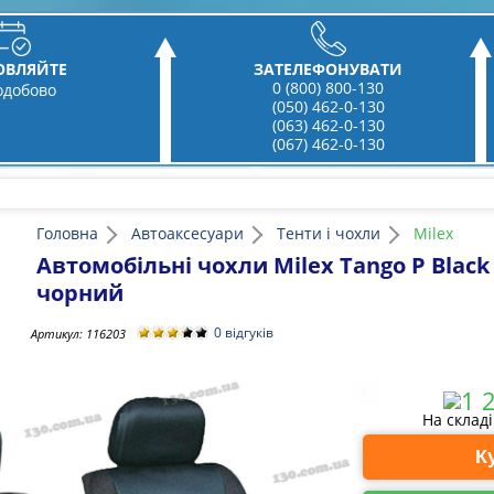
ОВЛЯЙТЕ
ЗАТЕЛЕФОНУВАТИ
0 (800) 800-130
одобово
(050) 462-0-130
(063) 462-0-130
(067) 462-0-130
Головна
Автоаксесуари
Тенти і чохли
Milex
Автомобільні чохли Milex Tango P Black
чорний
0 відгуків
Артикул:
116203
На склад