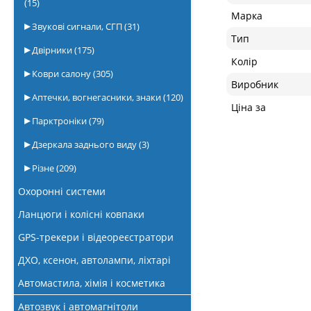
(15)
Марка
Звукові сигнали, СГП
(31)
Тип
Двірники
(175)
Колір
Коври салону
(305)
Виробник
Аптечки, вогнегасники, знаки
(120)
Ціна за
Парктроніки
(79)
Дзеркала заднього виду
(3)
Різне
(209)
Охоронні системи
Ланцюги і колісні ковпаки
GPS-трекери і відеореєстратори
ДХО, ксенон, автолампи, ліхтарі
Автомастила, хімія і косметика
Автозвук і автомагнітоли