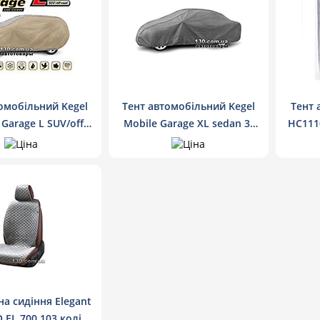
омобільний Kegel
Тент автомобільний Kegel
Тент 
 Garage L SUV/off
Mobile Garage XL sedan 3-
HC111
Road
шарова мембрана тканина
а сидіння Elegant
EL 700 103 колір