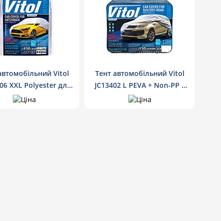
автомобільний Vitol
Тент автомобільний Vitol
06 XXL Polyester для
JC13402 L PEVA + Non-PP з
хетчбека
підкладкою з бавовни для
джипа, мінівена