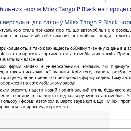
ільних чохлів Milex Tango P Black на передні
іверсальні для салону Milex Tango P Black чор
ктуальною стала приказка про те, що автомобіль не є розкі
кожен поважаючий себе власник автомобіля завжди стежить з
прикрашають, а також захищають оббивну тканину сидінь від зо
тністю та широким асортиментом автомобільних чохлів. Причо
вибагливих власників.
кої фірми «Milex» є універсальними чохлами, які підійдут
ї, а також високоякісної тканини. Крім того, тканина розбавл
, при цьому вони повністю повторюють форму сидінь. Тому авточо
 оформлені на автомобільному заводі.
чохли зможуть надати новий і оригінальний стиль будь-якого а
лення тканини в залежності від кольору кузова автомобіля. 
 кольору і форми авточохлів. Варто зауважити, що «Milex» проп
барвлення в широкому асортименті.