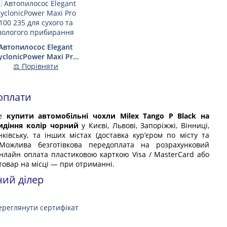
Автопилосос Elegant
yclonicPower Maxi Pro
100 235 для сухого та
⚖ Порівняти
вологого прибирання
оплати
те
купити автомобільні чохли Milex Tango P Black на
идіння колір чорний
у Києві, Львові, Запоріжжі, Вінниці,
нківську, та інших містах (доставка кур’єром по місту та
. Можлива безготівкова передоплата на розрахунковий
онлайн оплата пластиковою карткою Visa / MasterCard або
товар на місці — при отриманні.
ний ділер
ереглянути сертифікат