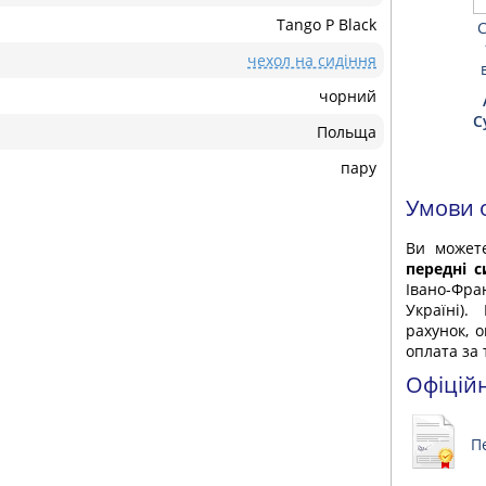
Tango P Black
чехол на сидіння
чорний
C
Польща
пару
Умови 
Ви може
передні с
Івано-Фра
Україні)
рахунок, 
оплата за 
Офіцій
П