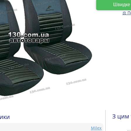
Швидк
⚖ П
З цим
тики
Milex