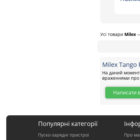
Усі товари
Milex
Milex Tango 
На даний момент 
враженнями про 
Написати 
Популярні категорії
Інфо
Пуско-зарядні пристрої
Про ма