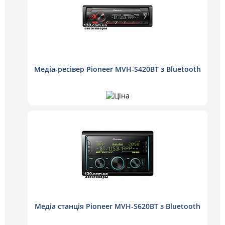
Медіа-ресівер Pioneer MVH-S420BT з Bluetooth
Медіа станція Pioneer MVH-S620BT з Bluetooth