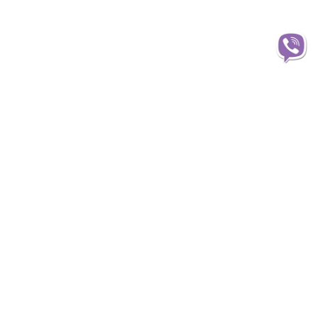
Інформація
О магазині
Доставка
Оплата
Статті та огляди
Гарантія та обмін
Корпоративним клієнтам
Публічна оферта