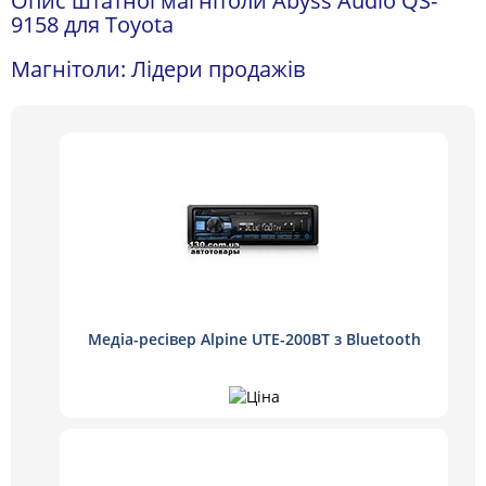
Опис штатної магнітоли Abyss Audio QS-
9158 для Toyota
Магнітоли: Лідери продажів
Медіа-ресівер Alpine UTE-200BT з Bluetooth