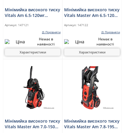
Мінімийка високого тиску
Мінімийка високого тиску
Vitals Am 6.5-120wr
Vitals Master Am 6.5-120w
Comfort
turbo
Артикул:
147121
Артикул:
147122
⚖ Порівняти
⚖ Порівняти
Немає в
Немає в
наявності
наявності
Характеристики
Характеристики
Мінімийка високого тиску
Мінімийка високого тиску
Vitals Master Am 7.0-150w
Vitals Master Am 7.8-195
digital
alu premium