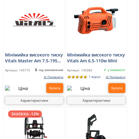
Мінімийка високого тиску
Мінімийка високого тиску
Vitals Master Am 7.5-195w
Vitals Am 6.5-110w Mini
digital premium
під замовлення
у наявності
Артикул:
149175
Артикул:
130384
1 відгук
⚖ Порівняти
⚖ Порівняти
Купити
Купити
Характеристики
Характеристики
ЗНИЖКА -12%