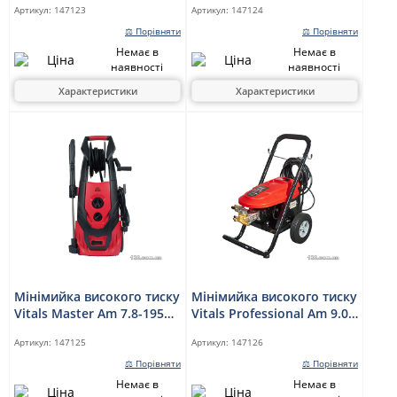
Артикул:
147123
Артикул:
147124
⚖ Порівняти
⚖ Порівняти
Немає в
Немає в
наявності
наявності
Характеристики
Характеристики
Мінімийка високого тиску
Мінімийка високого тиску
Vitals Master Am 7.8-195w
Vitals Professional Am 9.0-
premium
220w commercial
Артикул:
147125
Артикул:
147126
⚖ Порівняти
⚖ Порівняти
Немає в
Немає в