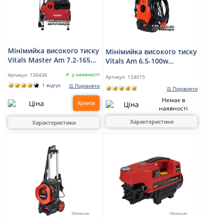
Мінімийка високого тиску
Мінімийка високого тиску
Vitals Master Am 7.2-165w
Vitals Am 6.5-100w
Multi
Compact
у наявності
Артикул:
130436
Артикул:
124015
1 відгук
⚖ Порівняти
⚖ Порівняти
Немає в
Купити
наявності
Характеристики
Характеристики