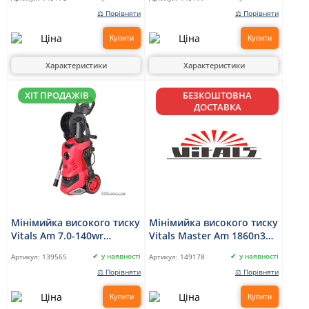
⚖ Порівняти
⚖ Порівняти
Купити
Купити
Характеристики
Характеристики
ХІТ ПРОДАЖІВ
БЕЗКОШТОВНА
ДОСТАВКА
Мінімийка високого тиску
Мінімийка високого тиску
Vitals Am 7.0-140wr
Vitals Master Am 1860n3
optimum
акумуляторна
у наявності
у наявності
Артикул:
139565
Артикул:
149178
⚖ Порівняти
⚖ Порівняти
Купити
Купити