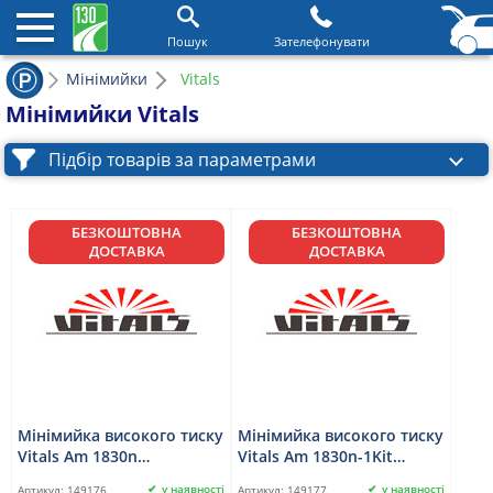
Пошук
Зателефонувати
Мінімийки
Vitals
Мінімийки Vitals
Підбір товарів за параметрами
БЕЗКОШТОВНА
БЕЗКОШТОВНА
ДОСТАВКА
ДОСТАВКА
Мінімийка високого тиску
Мінімийка високого тиску
Vitals Am 1830n
Vitals Am 1830n-1Kit
акумуляторна
акумуляторна
у наявності
у наявності
Артикул:
149176
Артикул:
149177