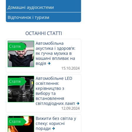
Домашні аудіосистеми
Відпочинок і туризм
ОСТАННІ СТАТТІ
Автомобільна
акустика і здоров'я:
як гучна музика в
машині впливає на
водія
15.10.2024
Автомобільне LED
освітлення:
керівництво з
вибору та
встановлення
світлодіодних ламп
12.09.2024
Вижити без світла у
спеку: корисні
поради