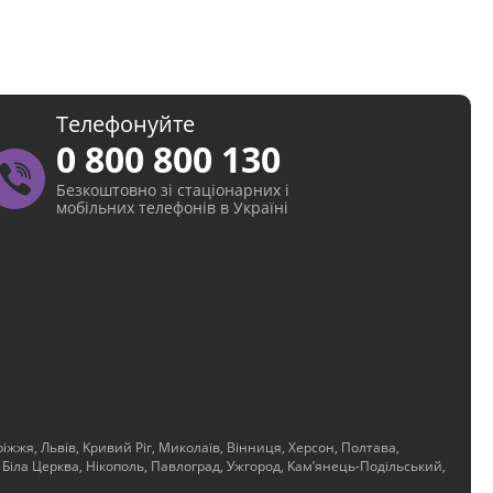
Телефонуйте
0 800 800 130
Безкоштовно зі стаціонарних і
мобільних телефонів в Україні
іжжя, Львів, Kривий Ріг, Миколаїв, Вінниця, Херсон, Полтава,
 Біла Церква, Нікополь, Павлоград, Ужгород, Kам’янець-Подільський,