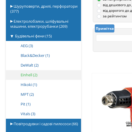
від дешевого до
Шуруповерти, дрилі, перфоратори
від дорогого до
(377)
за рейтингом
Електролобзики, шліфувальні
машини, електрорубанки
(269)
Примітка
Будівельні фени
(15)
AEG
(3)
Black&Decker
(1)
DeWalt
(2)
Einhell
(2)
Hikoki
(1)
MPT
(2)
Pit
(1)
Vitals
(3)
Повітродувки і садові пилососи
(66)