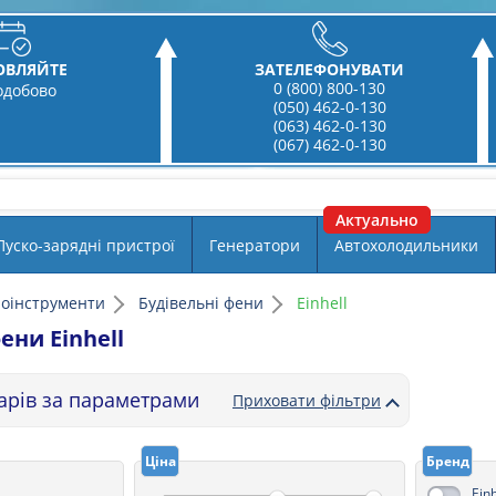
ОВЛЯЙТЕ
ЗАТЕЛЕФОНУВАТИ
0 (800) 800-130
одобово
(050) 462-0-130
(063) 462-0-130
(067) 462-0-130
Пуско-зарядні пристрої
Генератори
Автохолодильники
роінструменти
Будівельні фени
Einhell
ени Einhell
варів за параметрами
Приховати фільтри
Ціна
Бренд
Einh