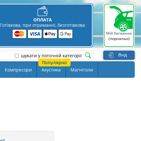
ОПЛАТА
Готівкова, при отриманні, безготівкова
Мій багажник
(порожньо)
Вхід
шукати у поточній категорії
Компресори
Акустика
Магнітоли
ell