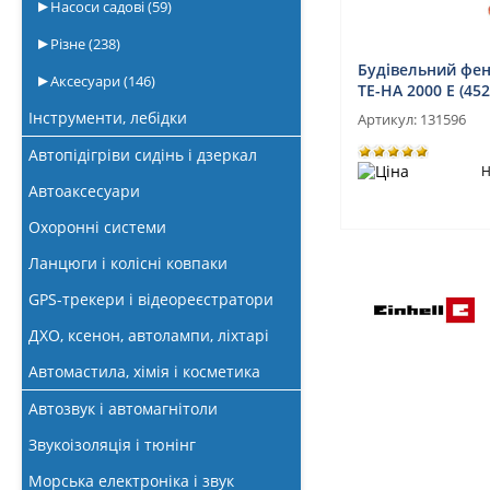
Насоси садові
(59)
Різне
(238)
Будівельний фен 
Аксесуари
(146)
TE-HA 2000 E (45
Інструменти, лебідки
Артикул:
131596
Автопідігріви сидінь і дзеркал
Н
Автоаксесуари
Охоронні системи
Ланцюги і колісні ковпаки
GPS-трекери і відеореєстратори
ДХО, ксенон, автолампи, ліхтарі
Автомастила, хімія і косметика
Автозвук і автомагнітоли
Звукоізоляція і тюнінг
Морська електроніка і звук