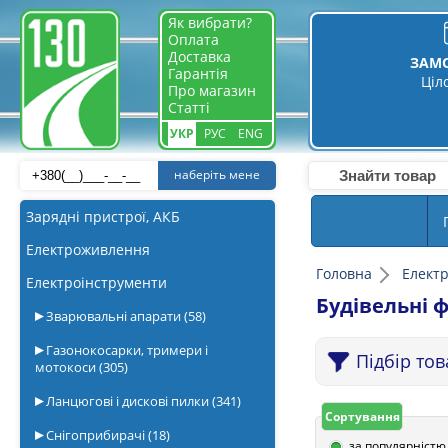
Як вибрати?
Оплата
Доставка
ЗАМ
Гарантія
Ціл
Про магазин
Статті
УКР
РУС
ENG
наберіть мене
Зарядні пристрої, АКБ
Електроживлення
Головна
Елект
Електроінструменти
Будівельні ф
Зварювальні апарати
(58)
Газонокосарки, тримери і
Підбір то
мотокоси
(305)
Ланцюгові і дискові пилки
(341)
Сортування
Снігоприбирачі
(18)
за популярністю