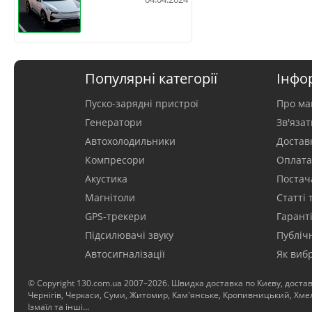
Популярні категорії
Інфо
Пуско-зарядні пристрої
Про ма
Генератори
Зв'яза
Автохолодильники
Достав
Компресори
Оплат
Акустика
Постач
Магнітоли
Статті 
GPS-трекери
Гаранті
Підсилювачі звуку
Публіч
Автосигналізації
Як виб
© Copyright 130.com.ua 2007–2026. Швидка доставка по Києву, достав
Чернігів, Черкаси, Суми, Житомир, Кам'янське, Кропивницький, Хмель
Ізмаїл та інші...