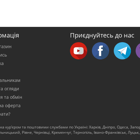
рмація
Приєднуйтесь до нас
газин
тись
ка
а
альникам
та огляди
я та обмін
на оферта
рати?
ка кур’єром та поштовими службами по Україні: Харків, Дніпро, Одеса, Запор
ницький, Рівне, Чернівці, Kременчуг, Тернопіль, Івано-Франківськ, Луцьк,