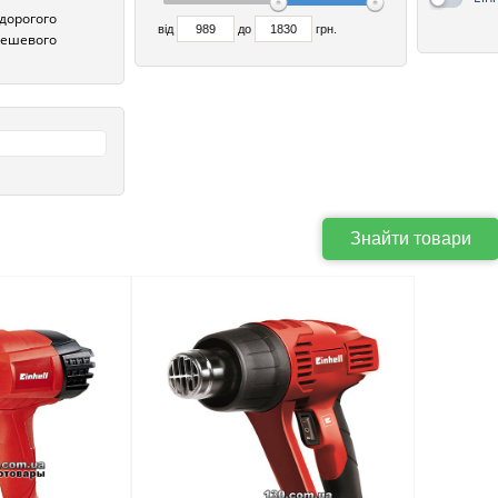
 дорогого
від
до
грн.
 дешевого
Знайти товари