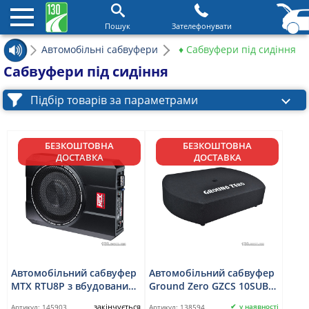
Пошук
Зателефонувати
Автомобільні сабвуфери
♦ Сабвуфери під сидіння
Сабвуфери під сидіння
Підбір товарів за параметрами
БЕЗКОШТОВНА
БЕЗКОШТОВНА
ДОСТАВКА
ДОСТАВКА
Автомобільний сабвуфер
Автомобільний сабвуфер
MTX RTU8P з вбудованим
Ground Zero GZCS 10SUB-
підсилювачем
ACT
закінчується
у наявності
Артикул:
145903
Артикул:
138594