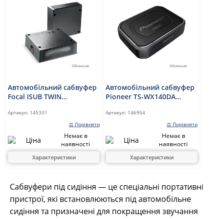
Автомобільний сабвуфер
Автомобільний сабвуфер
Focal ISUB TWIN
Pioneer TS-WX140DA
компактний корпусний
компактний з
Артикул:
145331
Артикул:
146954
вбудованим
підсилювачем
⚖ Порівняти
⚖ Порівняти
Немає в
Немає в
наявності
наявності
Характеристики
Характеристики
Сабвуфери під сидіння — це спеціальні портативні
пристрої, які встановлюються під автомобільне
сидіння та призначені для покращення звучання