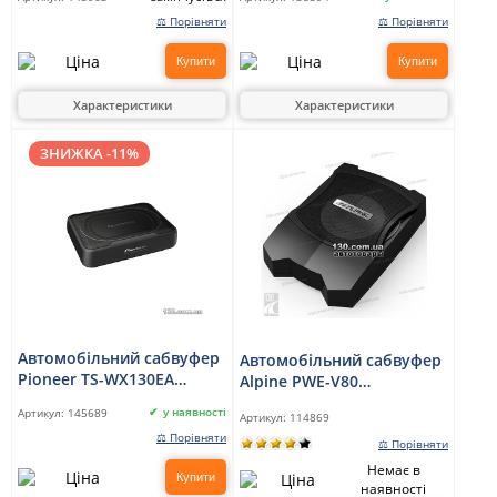
⚖ Порівняти
⚖ Порівняти
Купити
Купити
Характеристики
Характеристики
ЗНИЖКА -11%
Автомобільний сабвуфер
Автомобільний сабвуфер
Pioneer TS-WX130EA
Alpine PWE-V80
компактний з
компактний
у наявності
Артикул:
145689
Артикул:
114869
вбудованим
⚖ Порівняти
підсилювачем
⚖ Порівняти
Немає в
Купити
наявності