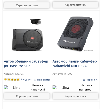
Характеристики
Характеристики
Автомобільний сабвуфер
Автомобільний сабвуфер
JBL BassPro SL2
Nakamichi NBF10.2A
компактний з
Артикул:
133764
Артикул:
141092
вбудованим
підсилювачем
3 відгука
⚖ Порівняти
⚖ Порівняти
Немає в
Немає в
наявності
наявності
Характеристики
Характеристики